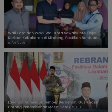
Wali Kota dan Wakil Wali Kota Sawahlunto Tinjau
Korban Kebakaran di Sikalang, Pastikan Bantuan
dan Perkuat Mitigasi Bencana
07/08/2026
Layanan Adminduk Jember Berbenah, Gus Khozin
Dorong Penambahan Mesin Cetak e-KTP