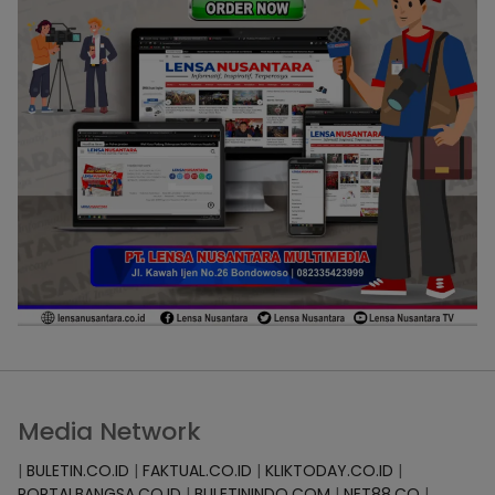
Media Network
|
BULETIN.CO.ID
|
FAKTUAL.CO.ID
|
KLIKTODAY.CO.ID
|
PORTALBANGSA.CO.ID
|
BULETININDO.COM
|
NET88.CO
|