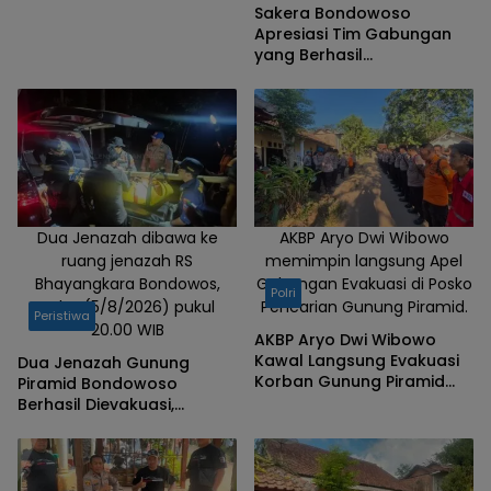
Polisi
Sakera Bondowoso
Apresiasi Tim Gabungan
yang Berhasil
Mengevakuasi Dua Korban
Gunung Piramid
Dua Jenazah dibawa ke
AKBP Aryo Dwi Wibowo
ruang jenazah RS
memimpin langsung Apel
Bhayangkara Bondowos,
Gabungan Evakuasi di Posko
Polri
Rabu (5/8/2026) pukul
Pencarian Gunung Piramid.
Peristiwa
20.00 WIB
AKBP Aryo Dwi Wibowo
Kawal Langsung Evakuasi
Dua Jenazah Gunung
Korban Gunung Piramid
Piramid Bondowoso
Bondowoso
Berhasil Dievakuasi,
Kapolres Aryo Apresiasi
Tim Gabungan