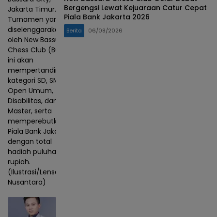
Bergengsi Lewat Kejuaraan Catur Cepat
Jakarta Timur.
Piala Bank Jakarta 2026
Turnamen yang
diselenggarakan
Berita
06/08/2026
oleh New Bassura
Chess Club (BCC)
ini akan
mempertandingkan
kategori SD, SMP,
Open Umum,
Disabilitas, dan
Master, serta
memperebutkan
Piala Bank Jakarta
dengan total
hadiah puluhan juta
rupiah.
(Ilustrasi/Lensa
Nusantara)