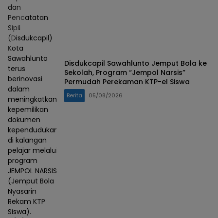
dan
Pencatatan
Sipil
(Disdukcapil)
Kota
Sawahlunto
Disdukcapil Sawahlunto Jemput Bola ke
terus
Sekolah, Program “Jempol Narsis”
berinovasi
Permudah Perekaman KTP-el Siswa
dalam
Berita
05/08/2026
meningkatkan
kepemilikan
dokumen
kependudukan
di kalangan
pelajar melalui
program
JEMPOL NARSIS
(Jemput Bola
Nyasarin
Rekam KTP
Siswa).