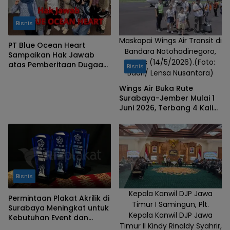
Heart yang
dikenal
Bisnis
sebagai
pusat
Maskapai Wings Air Transit di
PT Blue Ocean Heart
Bandara Notohadinegoro,
operasional
Sampaikan Hak Jawab
Kamis (14/5/2026).(Foto:
atas Pemberitaan Dugaan
Vivo
Bisnis
Badri/ Lensa Nusantara)
PHK, Tegaskan Perselisihan
Indonesia.
Masih Proses
Wings Air Buka Rute
Surabaya-Jember Mulai 1
Juni 2026, Terbang 4 Kali
Sepekan
Bisnis
Kepala Kanwil DJP Jawa
Permintaan Plakat Akrilik di
Timur I Samingun, Plt.
Surabaya Meningkat untuk
Kepala Kanwil DJP Jawa
Kebutuhan Event dan
Timur II Kindy Rinaldy Syahrir,
Korporasi