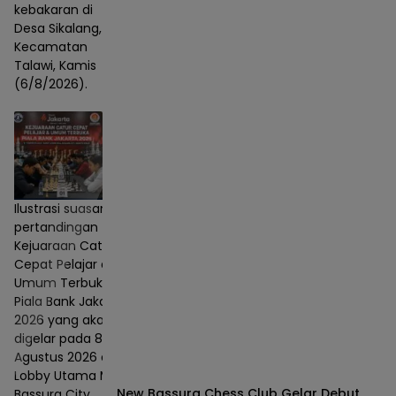
kebakaran di
Desa Sikalang,
Kecamatan
Talawi, Kamis
(6/8/2026).
Ilustrasi suasana
pertandingan
Kejuaraan Catur
Cepat Pelajar dan
Umum Terbuka
Piala Bank Jakarta
2026 yang akan
digelar pada 8–9
Agustus 2026 di
Lobby Utama Mall
New Bassura Chess Club Gelar Debut
Bassura City,