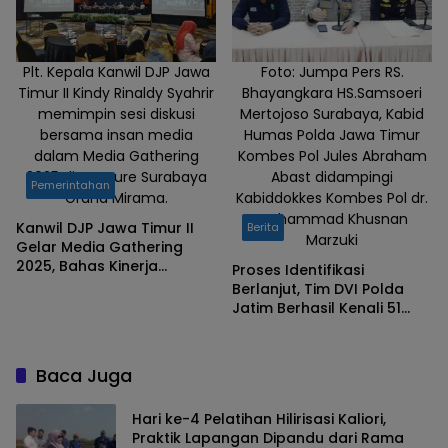
Plt. Kepala Kanwil DJP Jawa
Foto: Jumpa Pers RS.
Timur II Kindy Rinaldy Syahrir
Bhayangkara HS.Samsoeri
memimpin sesi diskusi
Mertojoso Surabaya, Kabid
bersama insan media
Humas Polda Jawa Timur
dalam Media Gathering
Kombes Pol Jules Abraham
2025 di Mercure Surabaya
Abast didampingi
Pemerintahan
Grand Mirama.
Kabiddokkes Kombes Pol dr.
Mohammad Khusnan
Kanwil DJP Jawa Timur II
Berita
Marzuki
Gelar Media Gathering
2025, Bahas Kinerja
Proses Identifikasi
Penerimaan Pajak, Coretax,
Berlanjut, Tim DVI Polda
dan Peringatan Waspada
Jatim Berhasil Kenali 51
Penipuan
Korban Ponpes Al-Khoziny
Baca Juga
Hari ke-4 Pelatihan Hilirisasi Kaliori,
Praktik Lapangan Dipandu dari Rama