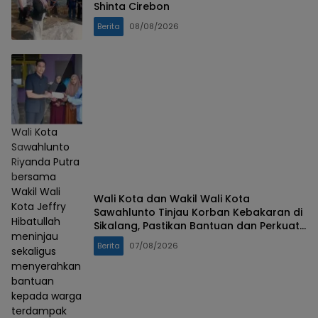
Shinta Cirebon
Berita
08/08/2026
Wali Kota
Sawahlunto
Riyanda Putra
bersama
Wakil Wali
Wali Kota dan Wakil Wali Kota
Kota Jeffry
Sawahlunto Tinjau Korban Kebakaran di
Hibatullah
Sikalang, Pastikan Bantuan dan Perkuat
meninjau
Mitigasi Bencana
Berita
07/08/2026
sekaligus
menyerahkan
bantuan
kepada warga
terdampak