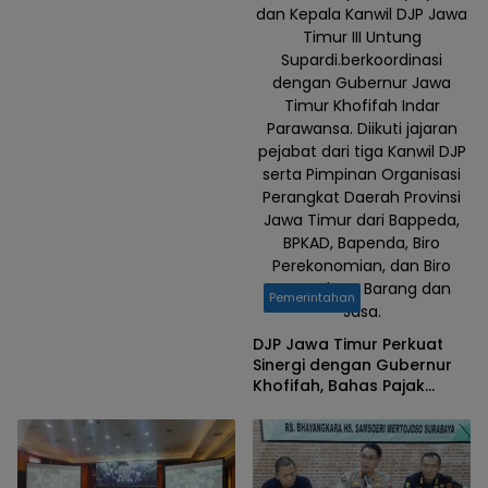
dan Kepala Kanwil DJP Jawa
Timur III Untung
Supardi.berkoordinasi
dengan Gubernur Jawa
Timur Khofifah Indar
Parawansa. Diikuti jajaran
pejabat dari tiga Kanwil DJP
serta Pimpinan Organisasi
Perangkat Daerah Provinsi
Jawa Timur dari Bappeda,
BPKAD, Bapenda, Biro
Perekonomian, dan Biro
Pengadaan Barang dan
Pemerintahan
Jasa.
DJP Jawa Timur Perkuat
Sinergi dengan Gubernur
Khofifah, Bahas Pajak
Daerah hingga Aktivasi
Coretax