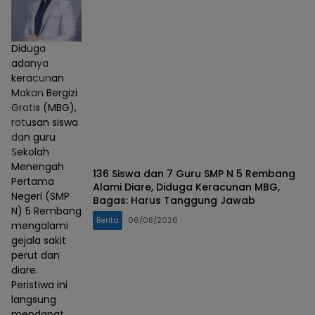
Diduga
adanya
keracunan
Makan Bergizi
Gratis (MBG),
ratusan siswa
dan guru
Sekolah
Menengah
136 Siswa dan 7 Guru SMP N 5 Rembang
Pertama
Alami Diare, Diduga Keracunan MBG,
Negeri (SMP
Bagas: Harus Tanggung Jawab
N) 5 Rembang
Berita
06/08/2026
mengalami
gejala sakit
perut dan
diare.
Peristiwa ini
langsung
mendapat