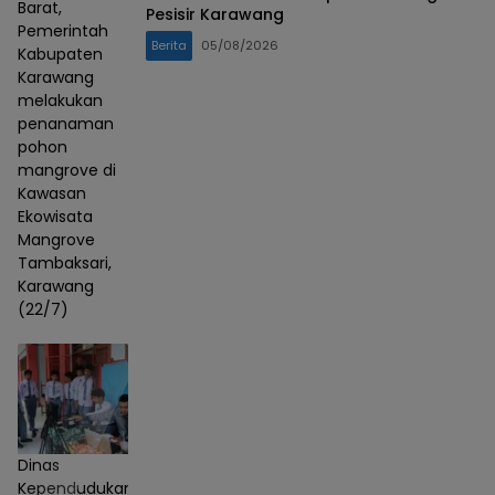
Barat,
Pesisir Karawang
Pemerintah
Berita
05/08/2026
Kabupaten
Karawang
melakukan
penanaman
pohon
mangrove di
Kawasan
Ekowisata
Mangrove
Tambaksari,
Karawang
(22/7)
Dinas
Kependudukan