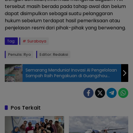
tersebut masih berada pada tahap awal dan belum
dapat disimpulkan sebagai suatu pelanggaran
hukum sebelum terdapat hasil pemeriksaan atau
penjelasan resmi dari pihak-pihak yang berwenang.
Tag:
Surabaya
Penulis: Ryo
Editor: Redaksi
Semarang Mendunia! Inovasi AI Pengelolaan
Sampah Raih Pengakuan di Guangzhou
Award 2026
Kunjungan
Wakil Wali
Kota
Surabaya,
Pos Terkait
Armuji, ke
kantor PT
Blue Ocean