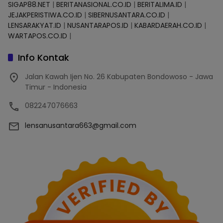
SIGAP88.NET
|
BERITANASIONAL.CO.ID
|
BERITALIMA.ID
|
JEJAKPERISTIWA.CO.ID
|
SIBERNUSANTARA.CO.ID
|
LENSARAKYAT.ID
|
NUSANTARAPOS.ID
|
KABARDAERAH.CO.ID
|
WARTAPOS.CO.ID
|
Info Kontak
Jalan Kawah Ijen No. 26 Kabupaten Bondowoso - Jawa
Timur - Indonesia
082247076663
lensanusantara663@gmail.com