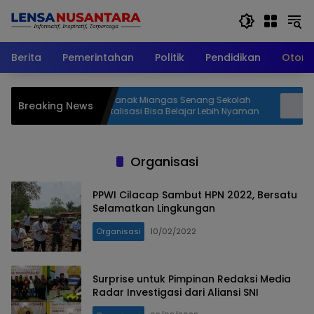
Langsung
ke
konten
Berita
Pemerintahan
Politik
Pendidikan
Otomo
k Miangas Senang Sekolah
Sakera Bondowoso Apresiasi 
Breaking News
isasi Bisa Belajar Lebih Nyaman
Gabungan yang Berhasil Men
Dua Korban Gunung Piramid
Organisasi
PPWI Cilacap Sambut HPN 2022, Bersatu
Selamatkan Lingkungan
Organisasi
10/02/2022
Surprise untuk Pimpinan Redaksi Media
Radar Investigasi dari Aliansi SNI