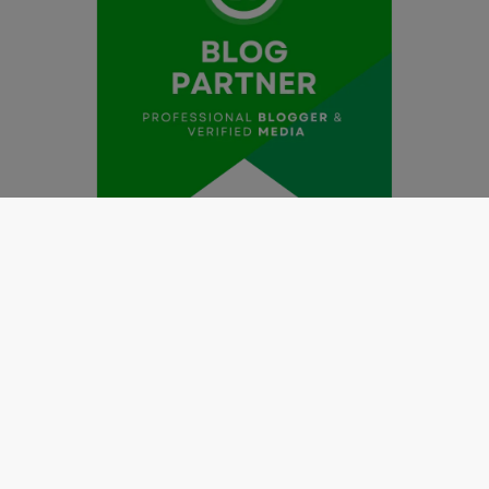
Redaksi
Pedoman Media Siber
Kode Etik Jurnalistik
Perlindungan Profesi Wartawan
Info Iklan