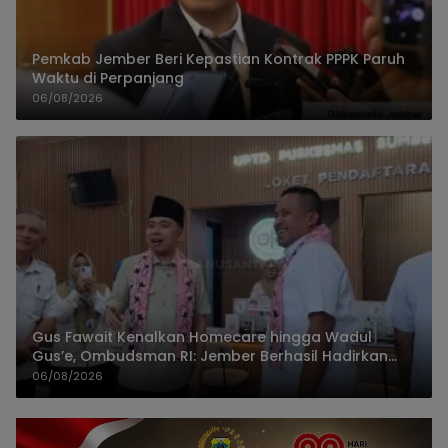
Pemkab Jember Beri Kepastian Kontrak PPPK Paruh
Waktu di Perpanjang
06/08/2026
Gus Fawait Kenalkan Homecare hingga Wadul
Gus’e, Ombudsman RI: Jember Berhasil Hadirkan
Layanan Kualitas
06/08/2026