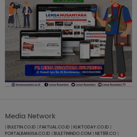
Media Network
|
BULETIN.CO.ID
|
FAKTUAL.CO.ID
|
KLIKTODAY.CO.ID
|
PORTALBANGSA.CO.ID
|
BULETININDO.COM
|
NET88.CO
|