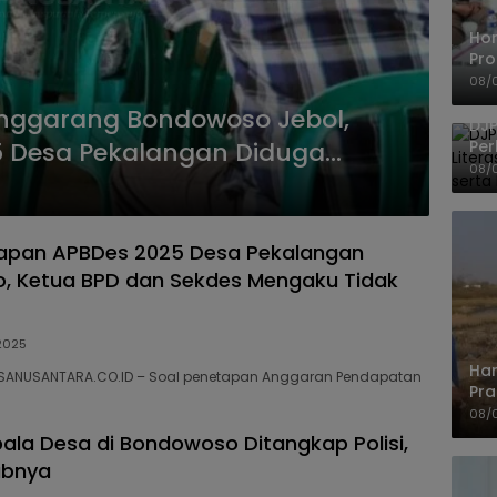
Ho
Pro
Mis
08/
Ke
ggarang Bondowoso Jebol,
DJP
Per
 Desa Pekalangan Diduga
Kep
08/
UM
tapan APBDes 2025 Desa Pekalangan
, Ketua BPD dan Sekdes Mengaku Tidak
2025
Har
SANUSANTARA.CO.ID – Soal penetapan Anggaran Pendapatan
Pra
Shi
08/
la Desa di Bondowoso Ditangkap Polisi,
abnya