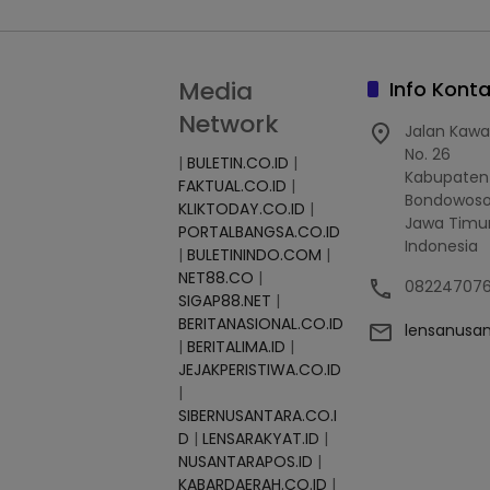
Media
Info Kont
Network
Jalan Kawa
No. 26
|
BULETIN.CO.ID
|
Kabupaten
FAKTUAL.CO.ID
|
Bondowoso
KLIKTODAY.CO.ID
|
Jawa Timur
PORTALBANGSA.CO.ID
Indonesia
|
BULETININDO.COM
|
NET88.CO
|
08224707
SIGAP88.NET
|
BERITANASIONAL.CO.ID
lensanusa
|
BERITALIMA.ID
|
JEJAKPERISTIWA.CO.ID
|
SIBERNUSANTARA.CO.I
D
|
LENSARAKYAT.ID
|
NUSANTARAPOS.ID
|
KABARDAERAH.CO.ID
|