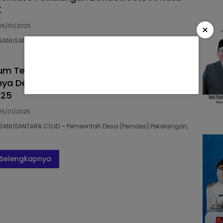
K
26/01/2025
×
SANUSANTARA.CO.ID – Pemerintah Desa (Pemdes) Pekalangan,
lum Tetapkan APBDes, Desa Pekalangan
ya Desa di Bondowoso yang Salurkan BLT
025
25/01/2025
SANUSANTARA.CO.ID – Pemerintah Desa (Pemdes) Pekalangan,
Selengkapnya