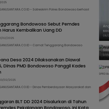
/2025
ANUSANTARA.CO.ID – Satreskrim Polres Bondowoso berhasil
ggarang Bondowoso Sebut Pemdes
An
n Harus Kembalikan Uang DD
soa
Pa
08/
11/02/2025
Wal
NSANUSANTARA.CO.ID – Camat Tenggarang Bondowoso
Saw
Sik
07/
Mit
ana Desa 2024 Dilaksanakan Diawal
, Dinas PMD Bondowoso Panggil Kades
n
DPRD B
03/02/2025
SANUSANTARA.CO.ID – Dinas Pemberdayaan Masyarakat dan
garan BLT DD 2024 Disalurkan di Tahun
Pemdes Pekalangan Bondowoso, Ini Kata