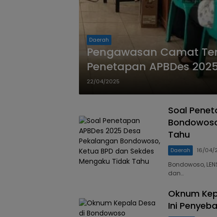
Daerah
Pengawasan Camat Ten
Penetapan APBDes 2025
Tanpa Musdes
22/04/2025
Soal Pene
Bondowoso
Tahu
Daerah
16/04/
Bondowoso, LEN
dan…
Oknum Kepa
Ini Penyeb