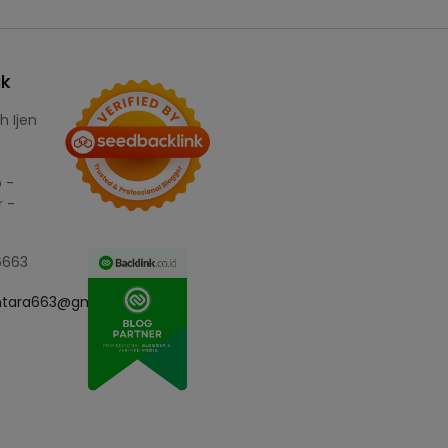
ak
h Ijen
 -
 -
6663
ntara663@gmail.com