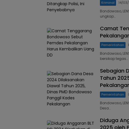
Kriminal
14/03
Bondowoso, LENS
ungkap…
Camat Ten
Pekalanga
Pemerintahan
Bondowoso, LE
bersikap tegas…
Sebagian D
Tahun 2025
Pekalanga
Pemerintahan
Bondowoso, LEN
Desa…
Diduga Ang
2025 oleh 