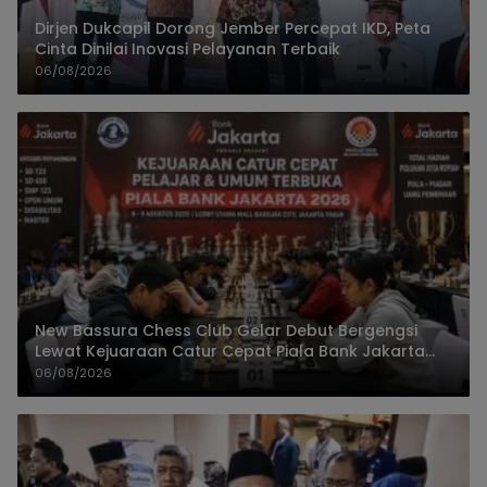
Dirjen Dukcapil Dorong Jember Percepat IKD, Peta
Cinta Dinilai Inovasi Pelayanan Terbaik
06/08/2026
New Bassura Chess Club Gelar Debut Bergengsi
Lewat Kejuaraan Catur Cepat Piala Bank Jakarta
2026
06/08/2026