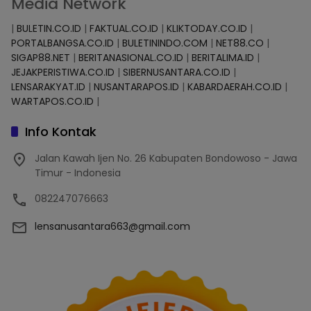
Media Network
|
BULETIN.CO.ID
|
FAKTUAL.CO.ID
|
KLIKTODAY.CO.ID
|
PORTALBANGSA.CO.ID
|
BULETININDO.COM
|
NET88.CO
|
SIGAP88.NET
|
BERITANASIONAL.CO.ID
|
BERITALIMA.ID
|
JEJAKPERISTIWA.CO.ID
|
SIBERNUSANTARA.CO.ID
|
LENSARAKYAT.ID
|
NUSANTARAPOS.ID
|
KABARDAERAH.CO.ID
|
WARTAPOS.CO.ID
|
Info Kontak
Jalan Kawah Ijen No. 26 Kabupaten Bondowoso - Jawa
Timur - Indonesia
082247076663
lensanusantara663@gmail.com