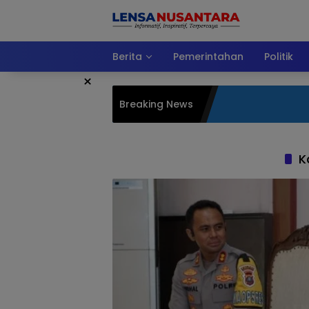
Langsung
ke
konten
Berita
Pemerintahan
Politik
×
Breaking News
K