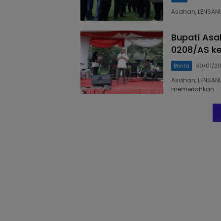
Asahan, LENSANU
Bupati Asa
0208/AS k
Berita
30/01/2
Asahan, LENSAN
memeriahkan…