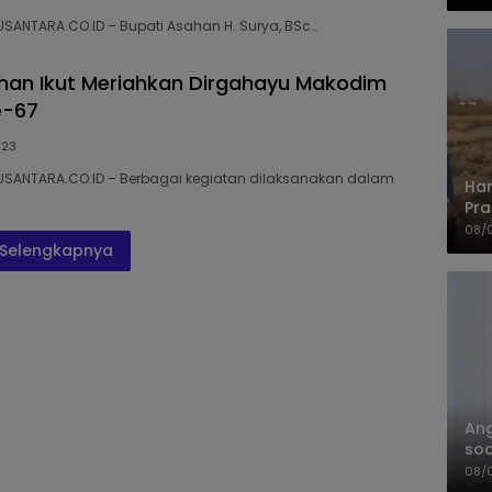
UM
SANTARA.CO.ID – Bupati Asahan H. Surya, BSc…
han Ikut Meriahkan Dirgahayu Makodim
e-67
023
USANTARA.CO.ID – Berbagai kegiatan dilaksanakan dalam
Har
Pra
Shi
08/
Selengkapnya
An
soa
Pa
08/