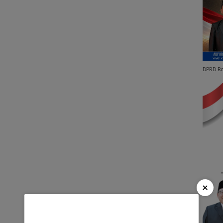
DPRD B
×