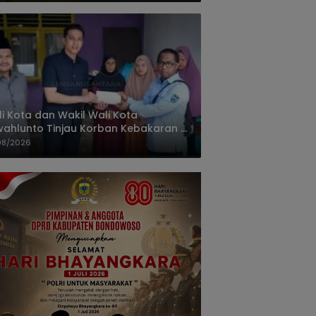
i Kota dan Wakil Wali Kota
ahlunto Tinjau Korban Kebakaran di
alang, Pastikan Bantuan dan Perkuat
08/2026
igasi Bencana