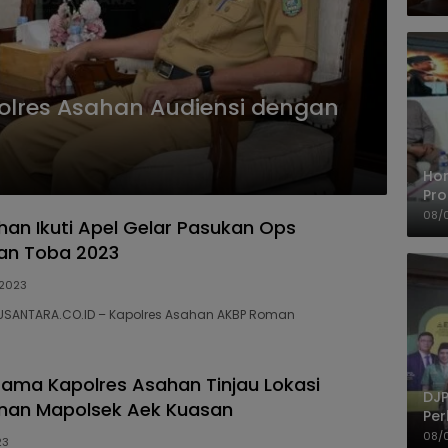
polres Asahan Audiensi dengan
Ho
Pro
Mis
08/
han Ikuti Apel Gelar Pasukan Ops
Ke
an Toba 2023
2023
USANTARA.CO.ID – Kapolres Asahan AKBP Roman
sama Kapolres Asahan Tinjau Lokasi
DJP
an Mapolsek Aek Kuasan
Per
Kep
08/
23