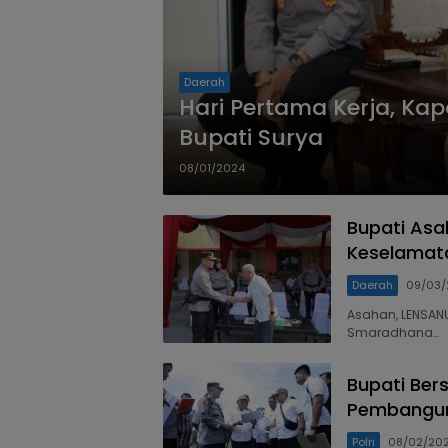
Daerah
Hari Pertama Kerja, Ka
Bupati Surya
08/01/2024
Bupati Asa
Keselamat
Daerah
09/03/
Asahan, LENSAN
Smaradhana…
Bupati Ber
Pembangun
Polri
08/02/20