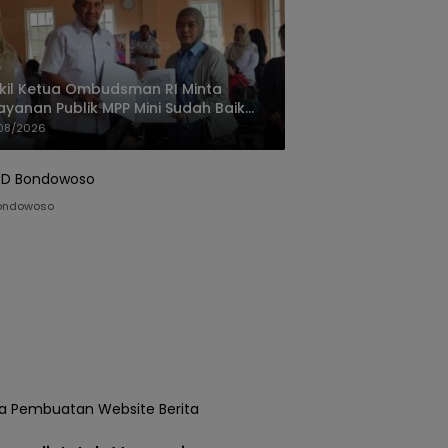
il Ketua Ombudsman RI Minta
ayanan Publik MPP Mini Sudah Baik
us Dipertahankan
08/2026
ondowoso