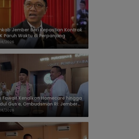
kab Jember Beri Kepastian Kontrak
K Paruh Waktu di Perpanjang
08/2026
 Fawait Kenalkan Homecare hingga
ul Gus’e, Ombudsman RI: Jember
hasil Hadirkan Layanan Kualitas
08/2026