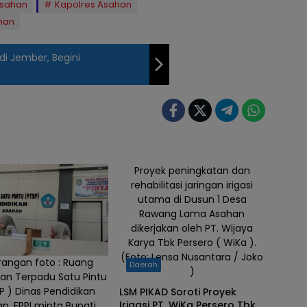
Asahan
Kapolres Asahan
han
di Jember, Begini
Proyek peningkatan dan
rehabilitasi jaringan irigasi
utama di Dusun 1 Desa
Rawang Lama Asahan
dikerjakan oleh PT. Wijaya
Karya Tbk Persero ( WiKa ).
(Foto: Lensa Nusantara / Joko
rangan foto : Ruang
Daerah
)
an Terpadu Satu Pintu
P ) Dinas Pendidikan
LSM PIKAD Soroti Proyek
Irigasi PT. WiKa Persero Tbk
n. FPPI minta Bupati