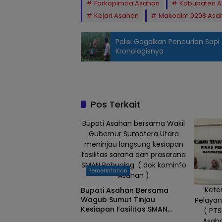
Forkopimda Asahan
Kabupaten 
Kejari Asahan
Makodim 0208 Asa
Polisi Gagalkan Pencurian Sapi 
Kronologisnya
Pos Terkait
Bupati Asahan bersama Wakil
Gubernur Sumatera Utara
meninjau langsung kesiapan
fasilitas sarana dan prasarana
SMAN Rahuning. ( dok kominfo
Pemerintahan
Asahan )
Kete
Bupati Asahan Bersama
Wagub Sumut Tinjau
Pelayan
Kesiapan Fasilitas SMAN
( PTS
Rahuning
Asaha