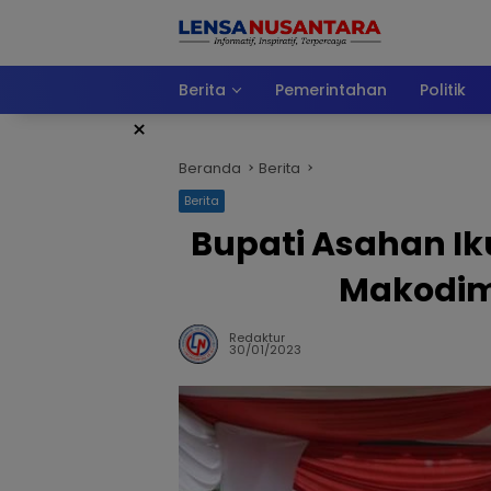
Langsung
ke
konten
Berita
Pemerintahan
Politik
×
Beranda
Berita
Berita
Bupati Asahan Ik
Makodim
Redaktur
30/01/2023