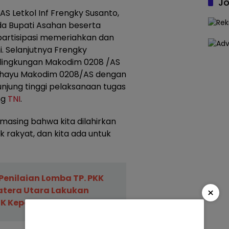
Jo
 Letkol Inf Frengky Susanto,
a Bupati Asahan beserta
artisipasi memeriahkan dan
. Selanjutnya Frengky
i lingkungan Makodim 0208 /AS
hayu Makodim 0208/AS dengan
unjung tinggi pelaksanaan tugas
ng
TNI
.
asing bahwa kita dilahirkan
uk rakyat, dan kita ada untuk
Penilaian Lomba TP. PKK
atera Utara Lakukan
×
2K Kepada Kelurahan