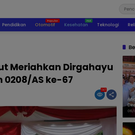
Pendidikan
Otomotif
Kesehatan
Teknologi
Rel
Be
ut Meriahkan Dirgahayu
 0208/AS ke-67
147
An
Dir
06/