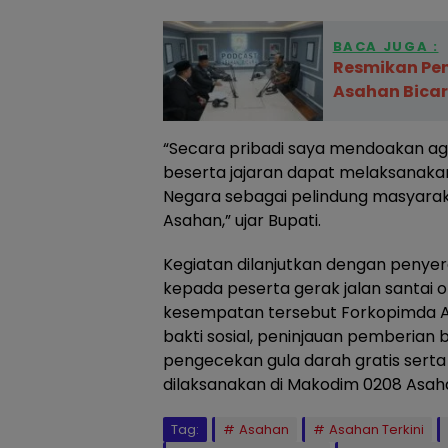
BACA JUGA :
Resmikan Pe
Asahan Bicar
“Secara pribadi saya mendoakan a
beserta jajaran dapat melaksanaka
Negara sebagai pelindung masyarak
Asahan,” ujar Bupati.
Kegiatan dilanjutkan dengan penye
kepada peserta gerak jalan santai
kesempatan tersebut Forkopimda As
bakti sosial, peninjauan pemberian
pengecekan gula darah gratis sert
dilaksanakan di Makodim 0208 Asah
Tag:
Asahan
Asahan Terkini