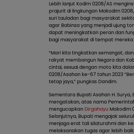
Lebih lanjut Kodim 0208/AS menginst
prajurit di lingkungan Makodim 0208
suri tauladan bagi masyarakat sekit
agar Babinsa yang menjadi ujung t
dapat meningkatkan peran dan fung
bagi masyarakat di tempat mereka 
“Mari kita tingkatkan semangat, 
rakyat membangun Negara dan Kab
cintai, sesuai dengan moto kita da
0208/Asahan ke-67 tahun 2023 “Ber
tetap jaya,” pungkas Dandim.
Sementara Bupati Asahan H. Surya
mengatakan, atas nama Pemerinta
mengucapkan
Dirgahayu
Makodim 0
Selanjutnya, Bupati mengajak seluru
menjaga erat tali silaturahmi dan
melaksanakan tugas agar lebih bai