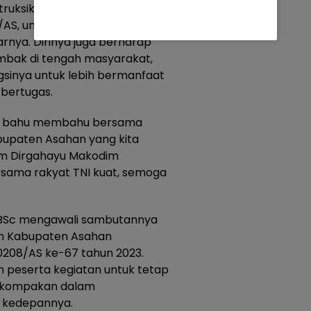
ruksikan agar seluruh jajaran
/AS, untuk menjadi pelopor dan
arnya. Dirinya juga berharap
ombak di tengah masyarakat,
sinya untuk lebih bermanfaat
bertugas.
dan bahu membahu bersama
upaten Asahan yang kita
lam Dirgahayu Makodim
sama rakyat TNI kuat, semoga
, BSc mengawali sambutannya
h Kabupaten Asahan
208/AS ke-67 tahun 2023.
h peserta kegiatan untuk tetap
 kekompakan dalam
k kedepannya.