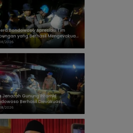
era Bondowoso Apresiasi Tim
ungan yang Berhasil Mengevakuasi
 Korban Gunung Piramid
08/2026
 Jenazah Gunung Piramid
dowoso Berhasil Dievakuasi,
olres Aryo Apresiasi Tim Gabungan
08/2026