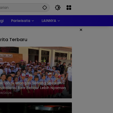
igi
Pariwisata
LAINNYA
×
rita Terbaru
ak-anak Miangas Senang Sekolah
evitalisasi Bisa Belajar Lebih Nyaman
08/2026