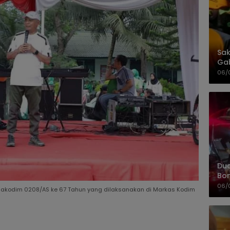
Sak
Gab
Dua
06/
Dua
Bon
Kap
06/
akodim 0208/AS ke 67 Tahun yang dilaksanakan di Markas Kodim