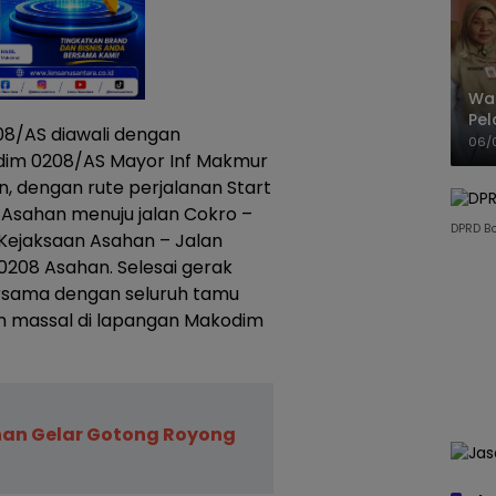
Wak
Pel
8/AS diawali dengan
Ter
06/
sdim 0208/AS Mayor Inf Makmur
n, dengan rute perjalanan Start
 Asahan menuju jalan Cokro –
DPRD B
Kejaksaan Asahan – Jalan
 0208 Asahan. Selesai gerak
ersama dengan seluruh tamu
 massal di lapangan Makodim
an Gelar Gotong Royong