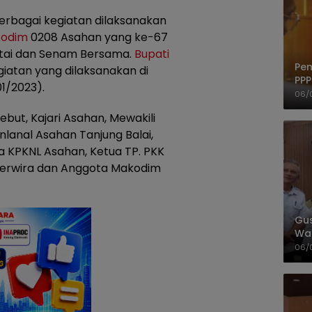
erbagai kegiatan dilaksanakan
odim
0208 Asahan yang ke-67
ntai dan Senam Bersama.
Bupati
Pem
giatan yang dilaksanakan di
PPP
1/2023).
06/
ebut, Kajari Asahan, Mewakili
nlanal Asahan Tanjung Balai,
a KPKNL Asahan, Ketua TP. PKK
Perwira dan Anggota Makodim
Gus
Wad
Ber
06/