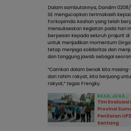
Dalam sambutannya, Dandim 0208/AS
SE mengucapkan terimakasih kepad
Forkopimda Asahan yang telah berp
mensukseskan kegiatan pada hari ini
berpesan kepada seluruh prajurit d
untuk menjadikan momentum Dirga
tetap menjaga solidaritas dan menj
dan tanggung jawab sebagai seora
“Camkan dalam benak kita masing-m
dari rahim rakyat, kita berjuang unt
rakyat,” tegas Frengky.
BACA JUGA :
Tim Evaluasi 
Provinsi Sum
Penilaian UP
Sentang