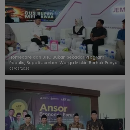
Homecare dan UHC Bukan Sekadar Program
Populis, Bupati Jember: Warga Miskin Berhak Punya
Akses Dokter Keluarga
08/08/2026