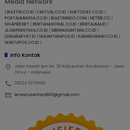
Media Network
|
BULETIN.CO.ID
|
FAKTUAL.CO.ID
|
KLIKTODAY.CO.ID
|
PORTALBANGSA.CO.ID
|
BULETININDO.COM
|
NET88.CO
|
SIGAP88.NET
|
BERITANASIONAL.CO.ID
|
BERITALIMA.ID
|
JEJAKPERISTIWA.CO.ID
|
SIBERNUSANTARA.CO.ID
|
LENSARAKYAT.ID
|
NUSANTARAPOS.ID
|
KABARDAERAH.CO.ID
|
WARTAPOS.CO.ID
|
Info Kontak
Jalan Kawah Ijen No. 26 Kabupaten Bondowoso - Jawa
Timur - Indonesia
082247076663
lensanusantara663@gmail.com