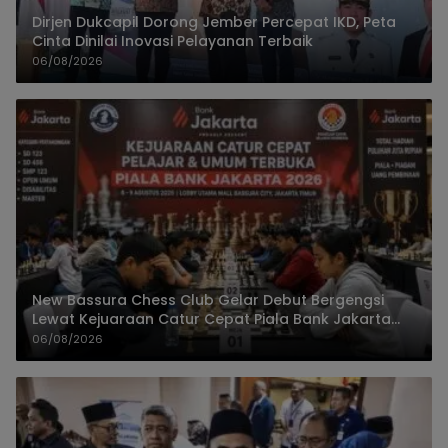
Dirjen Dukcapil Dorong Jember Percepat IKD, Peta
Cinta Dinilai Inovasi Pelayanan Terbaik
06/08/2026
New Bassura Chess Club Gelar Debut Bergengsi
Lewat Kejuaraan Catur Cepat Piala Bank Jakarta
2026
06/08/2026