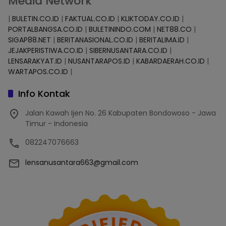
Media Network
|
BULETIN.CO.ID
|
FAKTUAL.CO.ID
|
KLIKTODAY.CO.ID
|
PORTALBANGSA.CO.ID
|
BULETININDO.COM
|
NET88.CO
|
SIGAP88.NET
|
BERITANASIONAL.CO.ID
|
BERITALIMA.ID
|
JEJAKPERISTIWA.CO.ID
|
SIBERNUSANTARA.CO.ID
|
LENSARAKYAT.ID
|
NUSANTARAPOS.ID
|
KABARDAERAH.CO.ID
|
WARTAPOS.CO.ID
|
Info Kontak
Jalan Kawah Ijen No. 26 Kabupaten Bondowoso - Jawa
Timur - Indonesia
082247076663
lensanusantara663@gmail.com