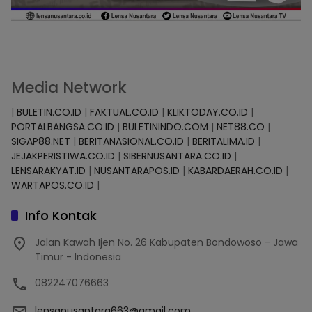
Media Network
|
BULETIN.CO.ID
|
FAKTUAL.CO.ID
|
KLIKTODAY.CO.ID
|
PORTALBANGSA.CO.ID
|
BULETININDO.COM
|
NET88.CO
|
SIGAP88.NET
|
BERITANASIONAL.CO.ID
|
BERITALIMA.ID
|
JEJAKPERISTIWA.CO.ID
|
SIBERNUSANTARA.CO.ID
|
LENSARAKYAT.ID
|
NUSANTARAPOS.ID
|
KABARDAERAH.CO.ID
|
WARTAPOS.CO.ID
|
Info Kontak
Jalan Kawah Ijen No. 26 Kabupaten Bondowoso - Jawa
Timur - Indonesia
082247076663
lensanusantara663@gmail.com