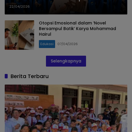
Karya Mohammad Hairul
22/04/2026
Otopsi Emosional dalam ‘Novel
Bersampul Batik’ Karya Mohammad
Hairul
Edukasi
07/04/2026
Selengkapnya
Berita Terbaru