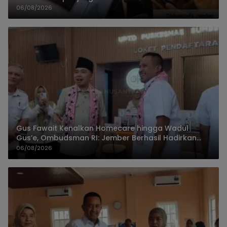
06/08/2026
Gus Fawait Kenalkan Homecare hingga Wadul
Gus’e, Ombudsman RI: Jember Berhasil Hadirkan
Layanan Kualitas
06/08/2026