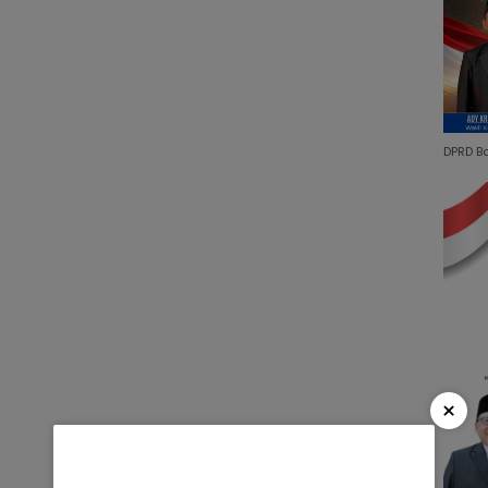
DPRD B
×