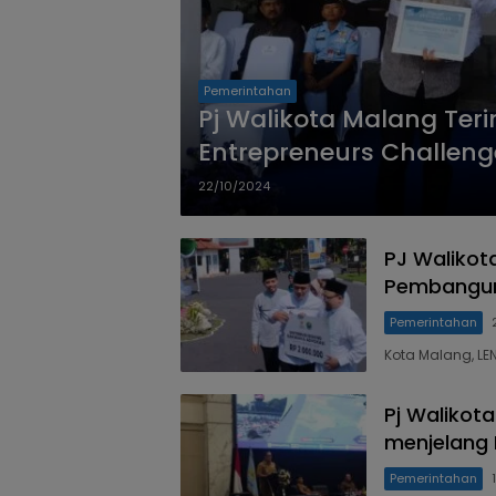
Pemerintahan
Pj Walikota Malang Te
Entrepreneurs Challeng
22/10/2024
PJ Walikot
Pembanguna
Pemerintahan
Kota Malang, LE
Pj Walikot
menjelang 
Pemerintahan