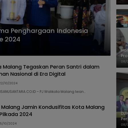
rima Penghargaan Indonesia
e 2024
Ho
Pro
Mis
08/
a Malang Tegaskan Peran Santri dalam
Ke
n Nasional di Era Digital
22/10/2024
NSANUSANTARA.CO.ID – PJ Walikota Malang Iwan…
a Malang Jamin Kondusifitas Kota Malang
DJP
Pilkada 2024
Per
15/10/2024
Kep
08/