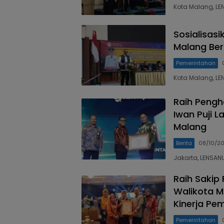
Kota Malang, LE
Sosialisasi
Malang Ber
Pemerintahan
Kota Malang, LE
Raih Pengh
Iwan Puji 
Malang
Berita
08/10/2
Jakarta, LENSAN
Raih Sakip 
Walikota M
Kinerja Pe
Pemerintahan