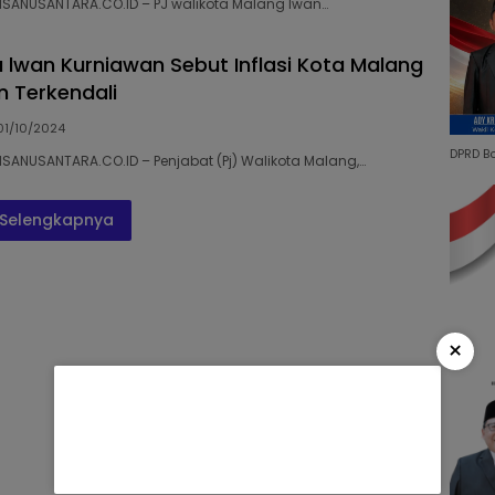
NSANUSANTARA.CO.ID – PJ walikota Malang Iwan…
a lwan Kurniawan Sebut Inflasi Kota Malang
n Terkendali
01/10/2024
DPRD B
NSANUSANTARA.CO.ID – Penjabat (Pj) Walikota Malang,…
Selengkapnya
×