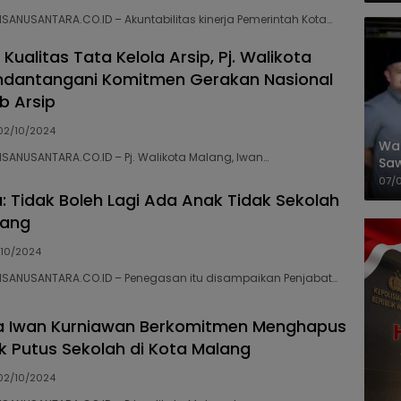
NSANUSANTARA.CO.ID – Akuntabilitas kinerja Pemerintah Kota…
Kualitas Tata Kelola Arsip, Pj. Walikota
ndantangani Komitmen Gerakan Nasional
b Arsip
02/10/2024
Wal
NSANUSANTARA.CO.ID – Pj. Walikota Malang, Iwan…
Saw
Sik
07/
Mit
a: Tidak Boleh Lagi Ada Anak Tidak Sekolah
lang
10/2024
NSANUSANTARA.CO.ID – Penegasan itu disampaikan Penjabat…
ta Iwan Kurniawan Berkomitmen Menghapus
 Putus Sekolah di Kota Malang
02/10/2024