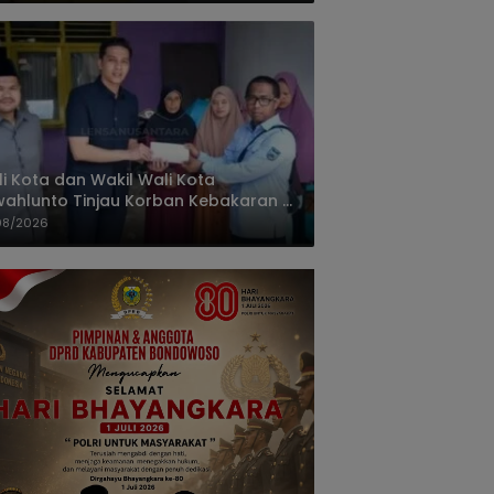
i Kota dan Wakil Wali Kota
ahlunto Tinjau Korban Kebakaran di
alang, Pastikan Bantuan dan Perkuat
08/2026
igasi Bencana