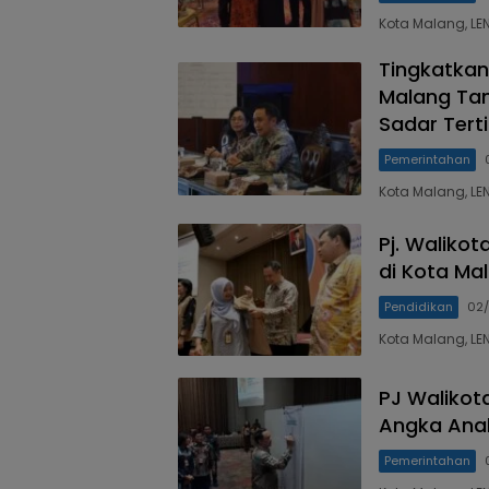
Kota Malang, LE
Tingkatkan 
Malang Ta
Sadar Terti
Pemerintahan
Kota Malang, LE
Pj. Walikot
di Kota Ma
Pendidikan
02/
Kota Malang, LE
PJ Waliko
Angka Anak
Pemerintahan