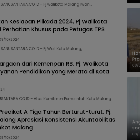
UM
NSANUSANTARA.CO.ID – Pj walikota Malang Iwan…
kan Kesiapan Pilkada 2024, Pj Walikota
i Perhatian Khusus pada Petugas TPS
09/10/2024
NSANUSANTARA.CO.ID – Pj Wali Kota Malang,…
Har
Pra
argaan dari Kemenpan RB, Pj. Walikota
Shi
08/
Layanan Pendidikan yang Merata di Kota
024
USANTARA.CO.ID – Atas Komitmen Pemerintah Kota Malang…
Predikat A Tiga Tahun Berturut-turut, Pj.
alang Apresiasi Konsistensi Akuntabilitas
An
mkot Malang
soa
Pa
08/
08/10/2024