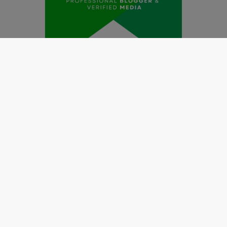
Redaksi
Pedoman Media Siber
Kode Etik Jurnalistik
Perlindungan Profesi Wartawan
Info Iklan
Disclaimer
Tentang Kami
Copyright @2019 by
LENSANUSANTARA.CO.ID
All Right
Reserved