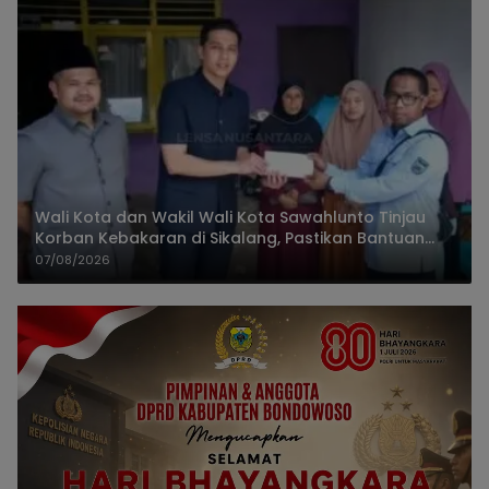
Wali Kota dan Wakil Wali Kota Sawahlunto Tinjau
Korban Kebakaran di Sikalang, Pastikan Bantuan
dan Perkuat Mitigasi Bencana
07/08/2026