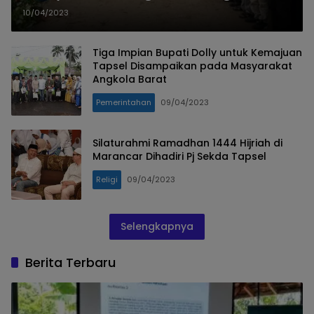
Tapsel Apresiasi Kepemimpinan
10/04/2023
Bupati Dolly
Tiga Impian Bupati Dolly untuk Kemajuan
Tapsel Disampaikan pada Masyarakat
Angkola Barat
Pemerintahan
09/04/2023
Silaturahmi Ramadhan 1444 Hijriah di
Marancar Dihadiri Pj Sekda Tapsel
Religi
09/04/2023
Selengkapnya
Berita Terbaru