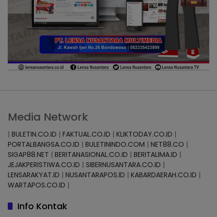
Media Network
|
BULETIN.CO.ID
|
FAKTUAL.CO.ID
|
KLIKTODAY.CO.ID
|
PORTALBANGSA.CO.ID
|
BULETININDO.COM
|
NET88.CO
|
SIGAP88.NET
|
BERITANASIONAL.CO.ID
|
BERITALIMA.ID
|
JEJAKPERISTIWA.CO.ID
|
SIBERNUSANTARA.CO.ID
|
LENSARAKYAT.ID
|
NUSANTARAPOS.ID
|
KABARDAERAH.CO.ID
|
WARTAPOS.CO.ID
|
Info Kontak