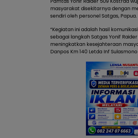
Pamtas Yonif Raider 509 Kostrad w
masyarakat disekitarnya dengan me
sendiri oleh personel Satgas, Papua. 
“Kegiatan ini adalah hasil komunika
sebagai langkah Satgas Yonif Raid
meningkatkan kesejahteraan masyar
Danpos Km 140 Letda Inf Sulasmono 