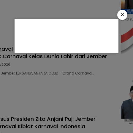
×
DPRD B
aval JFC 2026 Menteri Pariwisata Kagum,
: Carnaval Kelas Dunia Lahir dari Jember
7/2026
58 Jember, LENSANUSANTARA.CO.ID – Grand Carnaval…
sus Presiden Zita Anjani Puji Jember
rnaval Kiblat Karnaval Indonesia