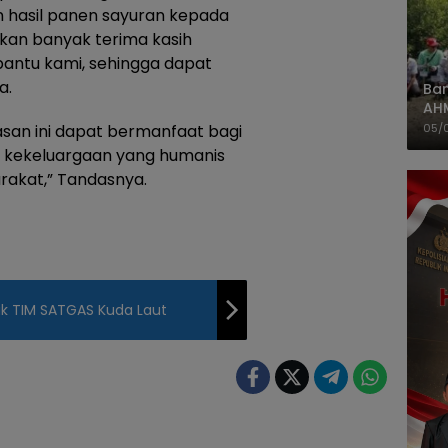
 hasil panen sayuran kepada
kan banyak terima kasih
antu kami, sehingga dapat
a.
Ban
AH
Pes
asan ini dapat bermanfaat bagi
05/
an kekeluargaan yang humanis
rakat,” Tandasnya.
k TIM SATGAS Kuda Laut