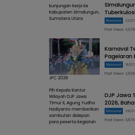
Simalungun
kunjungan kerja ke
Tuberkulos
Kabupaten Simalungun,
Sumatera Utara
Nasional
22/0
Post Views: 2,0
Karnaval T
Pagelaran 
Nasional
18/0
Post Views: 2,5
JFC 2026
Plh Kepala Kantor
DJP Jawa Ti
Wilayah DJP Jawa
2026, Baha
Timur II, Agung Yudha
Hadiyanto memberikan
Nasional
08/0
sambutan didepan
Post Views: 3,5
para peserta kegiatan