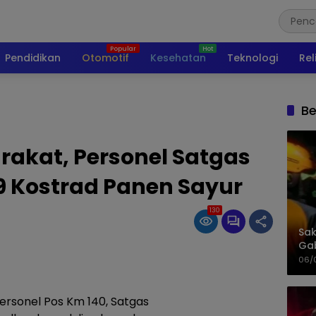
Pendidikan
Otomotif
Kesehatan
Teknologi
Rel
Be
akat, Personel Satgas
09 Kostrad Panen Sayur
130
Sak
Gab
Dua
06/
ersonel Pos Km 140, Satgas