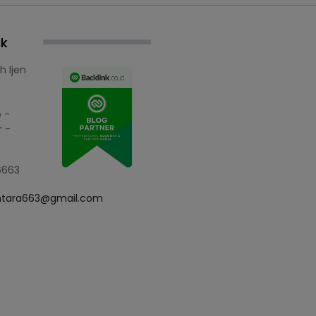
ak
h Ijen
 -
 -
6663
ntara663@gmail.com