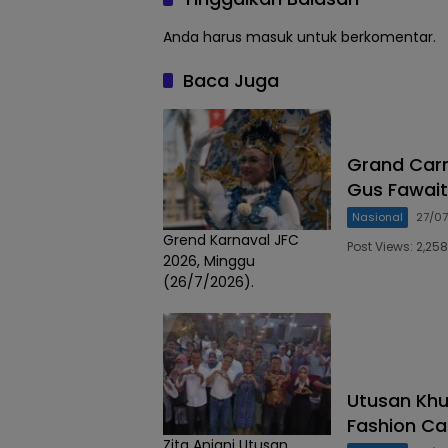
Anda harus
masuk
untuk berkomentar.
Baca Juga
Grand Carn
Gus Fawait
Nasional
27/0
Grend Karnaval JFC
Post Views: 2,2
2026, Minggu
(26/7/2026).
Utusan Khu
Fashion Ca
Zita Anjani Utusan