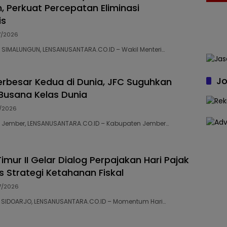
, Perkuat Percepatan Eliminasi
is
7/2026
79 SIMALUNGUN, LENSANUSANTARA.CO.ID – Wakil Menteri…
Jo
erbesar Kedua di Dunia, JFC Suguhkan
Busana Kelas Dunia
7/2026
26 Jember, LENSANUSANTARA.CO.ID – Kabupaten Jember…
mur II Gelar Dialog Perpajakan Hari Pajak
s Strategi Ketahanan Fiskal
7/2026
73 SIDOARJO, LENSANUSANTARA.CO.ID – Momentum Hari…