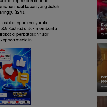
ujudkan kepedulian kepada
manen hasil kebun yang diolah
Minggu (12/1).
si sosial dengan masyarakat
Dua
er 509 Kostrad untuk membantu
Bon
Kap
akat di perbatasan,” ujar
06/
kepada media ini.
Pem
PPP
06/