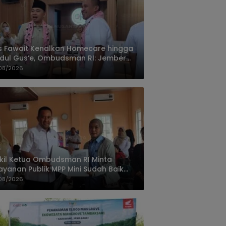
 Fawait Kenalkan Homecare hingga
ul Gus’e, Ombudsman RI: Jember
hasil Hadirkan Layanan Kualitas
08/2026
il Ketua Ombudsman RI Minta
ayanan Publik MPP Mini Sudah Baik
us Dipertahankan
08/2026