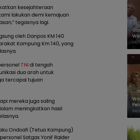
atkan kesejahteraan
 kami lakukan demi kemajuan
san,” tegasnya lagi.
Gus
angsung oleh Danpos KM 140
Wad
Ber
06/
arakat Kampung Km 140, yang
lasnya.
personel
TNI
di tengah
nikasi dua arah untuk
a tercapai tujuan
Wak
pi mereka juga saling
Pel
dalam meningkatkan hasil
Ter
06/
elasnya.
elaku Ondoafi (Tetua Kampung)
ersonel Satgas Yonif Raider