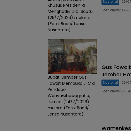
Nasional
25/0
Khusus Presiden RI
Post Views: 1,7
Menghadiri JFC, Sabtu
(25/7/2026) malam.
(Foto: Badri/ Lensa
Nusantara)
Gus Fawait
Jember Ho
Bupati Jember Gus
Nasional
25/0
Fawait Membuka JFC di
Pendopo
Post Views: 2,0
Wahyawibawagraha,
Jum'at (24/7/2026)
malam (Foto: Badri/
Lensa Nusantara)
Wamenkes R