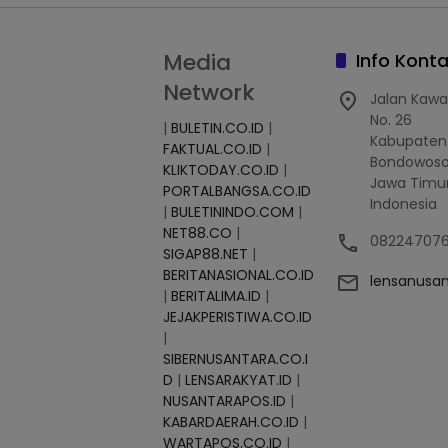
Media
Info Kont
Network
Jalan Kawa
No. 26
|
BULETIN.CO.ID
|
Kabupaten
FAKTUAL.CO.ID
|
Bondowoso
KLIKTODAY.CO.ID
|
Jawa Timur
PORTALBANGSA.CO.ID
Indonesia
|
BULETININDO.COM
|
NET88.CO
|
08224707
SIGAP88.NET
|
BERITANASIONAL.CO.ID
lensanusa
|
BERITALIMA.ID
|
JEJAKPERISTIWA.CO.ID
|
SIBERNUSANTARA.CO.I
D
|
LENSARAKYAT.ID
|
NUSANTARAPOS.ID
|
KABARDAERAH.CO.ID
|
WARTAPOS.CO.ID
|