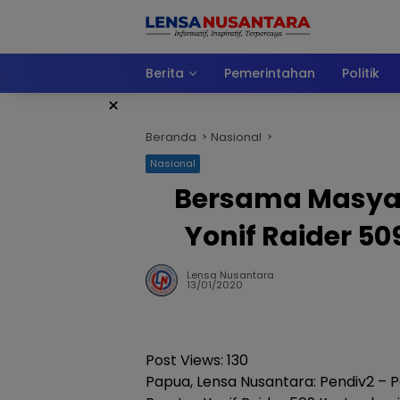
Langsung
ke
konten
Berita
Pemerintahan
Politik
×
Beranda
Nasional
Nasional
Bersama Masyar
Yonif Raider 5
Lensa Nusantara
13/01/2020
Post Views:
130
Papua, Lensa Nusantara: Pendiv2 – P