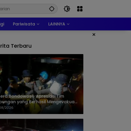
igi
Pariwisata
LAINNYA
×
rita Terbaru
era Bondowoso Apresiasi Tim
ungan yang Berhasil Mengevakuasi
 Korban Gunung Piramid
08/2026