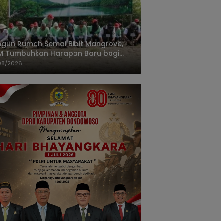
gun Rumah Semai Bibit Mangrove,
M Tumbuhkan Harapan Baru bagi
isir Karawang
08/2026