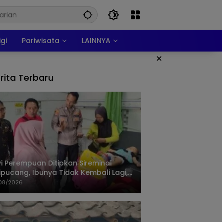
igi
Pariwisata
LAINNYA
×
rita Terbaru
i Perempuan Ditipkan Sireminal
ipucang, Ibunya Tidak Kembali Lagi,
isi Telusuri Keberadaan Orang Tua
08/2026