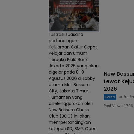
Ilustrasi suasana
pertandingan
Kejuaraan Catur Cepat
Pelajar dan Umum
Terbuka Piala Bank
Jakarta 2026 yang akan
digelar pada 8–9
New Bassur
Agustus 2026 di Lobby
Lewat Keju
Utama Mall Bassura
2026
City, Jakarta Timur.
Turnamen yang
Berita
06/08/2
diselenggarakan oleh
Post Views: 1,7
New Bassura Chess
Club (BCC) ini akan
mempertandingkan
kategori SD, SMP, Open