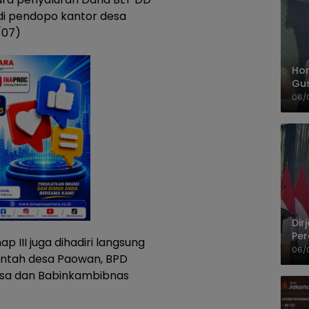
di pendopo kantor desa
/07)
Hom
Gu
Sa
06/
Pas
Dir
Per
 III juga dihadiri langsung
Pel
06/
intah desa Paowan, BPD
insa dan Babinkambibnas