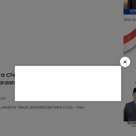
DPRD B
×
a Chess Club Gelar Debut Bergengsi
araan Catur Cepat Piala Bank Jakarta
026
06 JAKARTA TIMUR, LENSANUSANTARA.CO.ID – New…