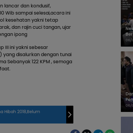
n lancar dan kondusif,
0 Wib sampai selesai,acara ini
l kesehatan yakni tetap
rak, dan rajin cuci tangan, ujar
New
engan ipong
Ber
Cep
06/
III ini yakni sebesar
) yang disalurkan dengan tunai
ima Sebanyak 122 KPM , semoga
faat.
Dan
Pem
PP
06/
a Hibah 2018,Belum