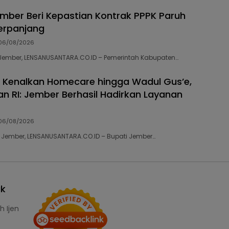
ber Beri Kepastian Kontrak PPPK Paruh
erpanjang
06/08/2026
19 Jember, LENSANUSANTARA.CO.ID – Pemerintah Kabupaten…
 Kenalkan Homecare hingga Wadul Gus’e,
RI: Jember Berhasil Hadirkan Layanan
06/08/2026
22 Jember, LENSANUSANTARA.CO.ID – Bupati Jember…
ak
h Ijen