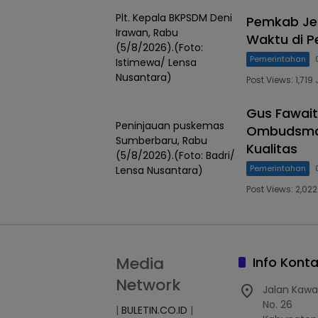
Plt. Kepala BKPSDM Deni
Pemkab Jem
Irawan, Rabu
Waktu di P
(5/8/2026).(Foto:
Pemerintahan
Istimewa/ Lensa
Nusantara)
Post Views: 1,7
Gus Fawait
Peninjauan puskemas
Ombudsman 
Sumberbaru, Rabu
Kualitas
(5/8/2026).(Foto: Badri/
Pemerintahan
Lensa Nusantara)
Post Views: 2,0
Media
Info Kont
Network
Jalan Kawa
No. 26
|
BULETIN.CO.ID
|