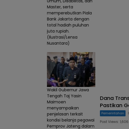
Umum, Disabilitas, dan
Master, serta
memperebutkan Piala
Bank Jakarta dengan
total hadiah puluhan
juta rupiah.
(Ilustrasi/Lensa
Nusantara)
Wakil Gubernur Jawa
Tengah Taj Yasin
Dana Trans
Maimoen
Pastikan G
menyampaikan
Pemerintahan
penjelasan terkait
kondisi belanja pegawai
Post Views: 1,6
Pemprov Jateng dalam