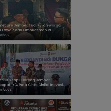
ecare Jember Tuai Pujian warga,
s Fawait dan Ombudsman RI
ksikan Layanan Kesehatan Rumah
08/2026
ien
jen Dukcapil Dorong Jember
cepat IKD, Peta Cinta Dinilai Inovasi
ayanan Terbaik
08/2026