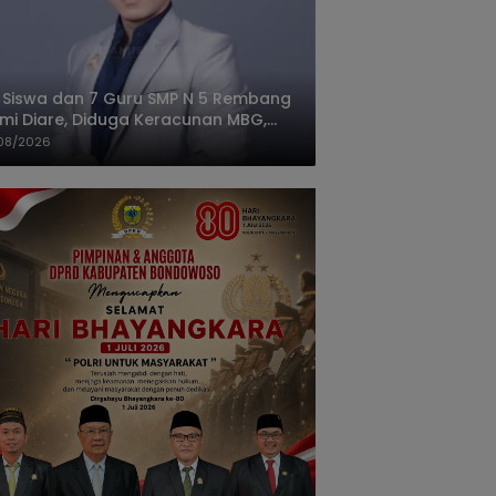
 Siswa dan 7 Guru SMP N 5 Rembang
mi Diare, Diduga Keracunan MBG,
gas: Harus Tanggung Jawab
08/2026