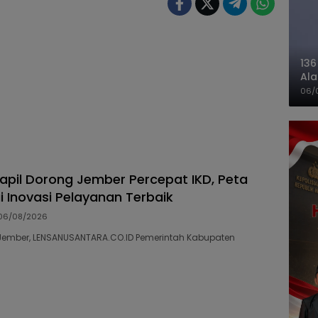
136
Ala
Ba
06/
capil Dorong Jember Percepat IKD, Peta
ai Inovasi Pelayanan Terbaik
06/08/2026
12 Jember, LENSANUSANTARA.CO.ID Pemerintah Kabupaten