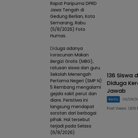
Rapat Paripurna DPRD
Jawa Tengah di
Gedung Berlian, Kota
Semarang, Rabu
(5/8/2026) Foto
Humas.
Diduga adanya
keracunan Makan
Bergizi Gratis (MBG),
ratusan siswa dan guru
Sekolah Menengah
136 Siswa 
Pertama Negeri (SMP N)
Diduga Ke
5 Rembang mengalami
Jawab
gejala sakit perut dan
Berita
06/08/2
diare. Peristiwa ini
langsung mendapat
Post Views: 1,6
sorotan dari berbagai
pihak. Hal tersebut
terjadi pada Selasa
(6/8/2026)