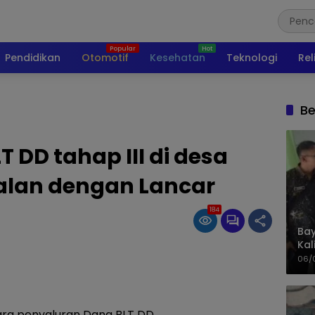
Pendidikan
Otomotif
Kesehatan
Teknologi
Rel
Be
 DD tahap III di desa
alan dengan Lancar
184
Bay
Kal
Pol
06/
cara penyaluran Dana BLT DD