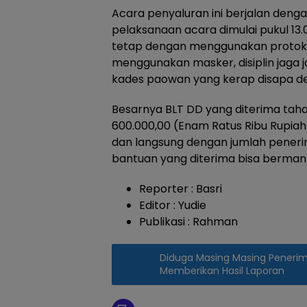
Acara penyaluran ini berjalan denga
pelaksanaan acara dimulai pukul 13.0
tetap dengan menggunakan protoko
menggunakan masker, disiplin jaga ja
kades paowan yang kerap disapa d
Besarnya BLT DD yang diterima tahap 
600.000,00 (Enam Ratus Ribu Rupiah
dan langsung dengan jumlah pener
bantuan yang diterima bisa berman
Reporter : Basri
Editor : Yudie
Publikasi : Rahman
Diduga Masing Masing Penerim
Memberikan Hasil Laporan