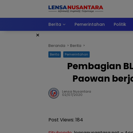
Langsung
ke
konten
Berita
Pemerintahan
Politik
×
Beranda
Berita
Berita
Pemerintahan
Pembagian BLT
Paowan berj
Lensa Nusantara
02/07/2020
Post Views:
184
Situbondo
, lensanusantara.net – A