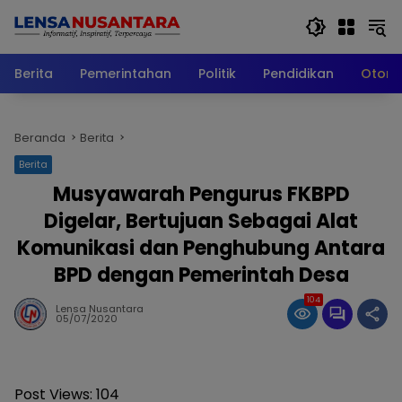
Langsung
ke
konten
Berita
Pemerintahan
Politik
Pendidikan
Otomo
Beranda
Berita
Berita
Musyawarah Pengurus FKBPD
Digelar, Bertujuan Sebagai Alat
Komunikasi dan Penghubung Antara
BPD dengan Pemerintah Desa
104
Lensa Nusantara
05/07/2020
Post Views:
104