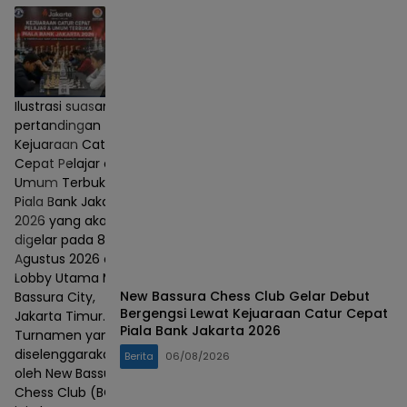
Ilustrasi suasana
pertandingan
Kejuaraan Catur
Cepat Pelajar dan
Umum Terbuka
Piala Bank Jakarta
2026 yang akan
digelar pada 8–9
Agustus 2026 di
Lobby Utama Mall
New Bassura Chess Club Gelar Debut
Bassura City,
Bergengsi Lewat Kejuaraan Catur Cepat
Jakarta Timur.
Piala Bank Jakarta 2026
Turnamen yang
diselenggarakan
Berita
06/08/2026
oleh New Bassura
Chess Club (BCC)