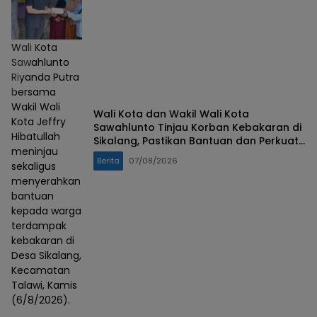
Wali Kota
Sawahlunto
Riyanda Putra
bersama
Wakil Wali
Wali Kota dan Wakil Wali Kota
Kota Jeffry
Sawahlunto Tinjau Korban Kebakaran di
Hibatullah
Sikalang, Pastikan Bantuan dan Perkuat
meninjau
Mitigasi Bencana
Berita
07/08/2026
sekaligus
menyerahkan
bantuan
kepada warga
terdampak
kebakaran di
Desa Sikalang,
Kecamatan
Talawi, Kamis
(6/8/2026).