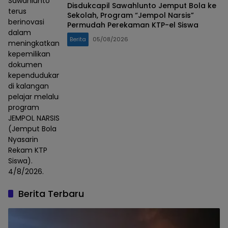
Sawahlunto
Disdukcapil Sawahlunto Jemput Bola ke
terus
Sekolah, Program “Jempol Narsis”
berinovasi
Permudah Perekaman KTP-el Siswa
dalam
Berita
05/08/2026
meningkatkan
kepemilikan
dokumen
kependudukan
di kalangan
pelajar melalui
program
JEMPOL NARSIS
(Jemput Bola
Nyasarin
Rekam KTP
Siswa).
4/8/2026.
Berita Terbaru