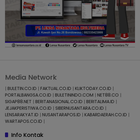
Media Network
|
BULETIN.CO.ID
|
FAKTUAL.CO.ID
|
KLIKTODAY.CO.ID
|
PORTALBANGSA.CO.ID
|
BULETININDO.COM
|
NET88.CO
|
SIGAP88.NET
|
BERITANASIONAL.CO.ID
|
BERITALIMA.ID
|
JEJAKPERISTIWA.CO.ID
|
SIBERNUSANTARA.CO.ID
|
LENSARAKYAT.ID
|
NUSANTARAPOS.ID
|
KABARDAERAH.CO.ID
|
WARTAPOS.CO.ID
|
Info Kontak