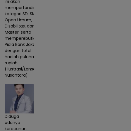
ini akan
mempertandingkan
kategori SD, SMP,
Open Umum,
Disabilitas, dan
Master, serta
memperebutkan
Piala Bank Jakarta
dengan total
hadiah puluhan juta
rupiah.
(Ilustrasi/Lensa
Nusantara)
Diduga
adanya
keracunan