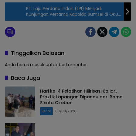
PT. Laju Perdana Indah (LPI) Menjadi
Kunjungan Pertama Kapolda Sumsel di OKU
Timur
Tinggalkan Balasan
Anda harus
masuk
untuk berkomentar.
Baca Juga
Hari ke-4 Pelatihan Hilirisasi Kaliori,
Praktik Lapangan Dipandu dari Rama
Shinta Cirebon
Berita
08/08/2026