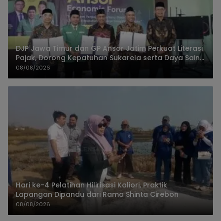
DJP Jawa Timur dan GP Ansor Jatim Perkuat Literasi
Pajak, Dorong Kepatuhan Sukarela serta Daya Saing
UMKM
08/08/2026
Hari ke-4 Pelatihan Hilirisasi Kaliori, Praktik
Lapangan Dipandu dari Rama Shinta Cirebon
08/08/2026