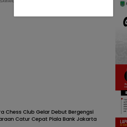
97 SAWAHLUNTO, LENSANUSANTARA.CO.ID – Wali Kota…
a Chess Club Gelar Debut Bergengsi
araan Catur Cepat Piala Bank Jakarta