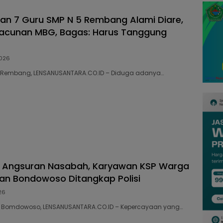
dan 7 Guru SMP N 5 Rembang Alami Diare,
racunan MBG, Bagas: Harus Tanggung
026
35 Rembang, LENSANUSANTARA.CO.ID – Diduga adanya…
p Angsuran Nasabah, Karyawan KSP Warga
n Bondowoso Ditangkap Polisi
26
203 Bomdowoso, LENSANUSANTARA.CO.ID – Kepercayaan yang…