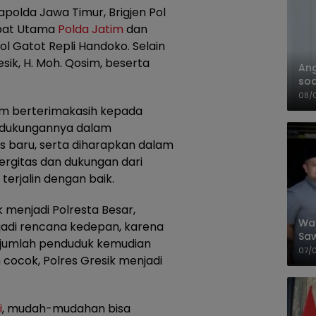
kapolda Jawa Timur, Brigjen Pol
abat Utama
Polda Jatim
dan
l Gatot Repli Handoko. Selain
resik, H. Moh. Qosim, beserta
An
soa
Pa
08/
im berterimakasih kepada
 dukungannya dalam
 baru, serta diharapkan dalam
rgitas dan dukungan dari
erjalin dengan baik.
k menjadi Polresta Besar,
Wal
adi rencana kedepan, karena
Saw
 jumlah penduduk kemudian
Sik
07/
cocok, Polres Gresik menjadi
Mit
i
, mudah-mudahan bisa