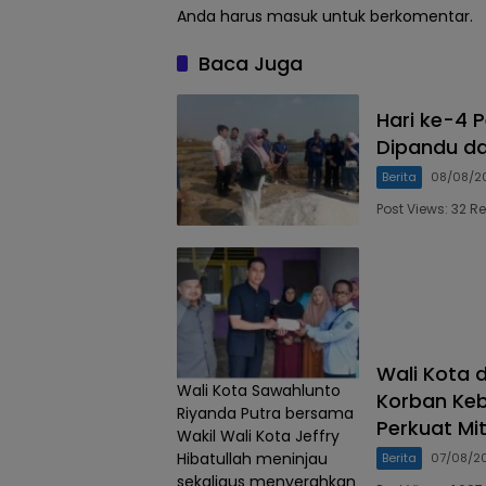
Anda harus
masuk
untuk berkomentar.
Baca Juga
Hari ke-4 P
Dipandu da
Berita
08/08/2
Post Views: 32 R
Wali Kota 
Wali Kota Sawahlunto
Korban Keb
Riyanda Putra bersama
Perkuat Mi
Wakil Wali Kota Jeffry
Hibatullah meninjau
Berita
07/08/2
sekaligus menyerahkan