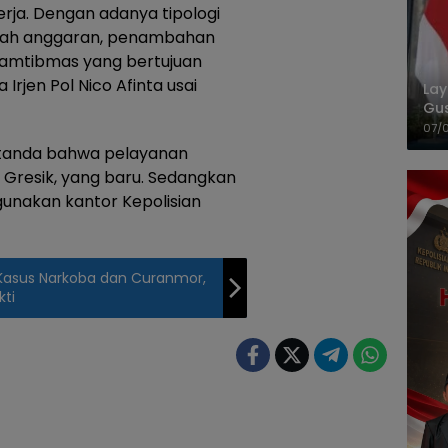
erja. Dengan adanya tipologi
bah anggaran, penambahan
kamtibmas yang bertujuan
Irjen Pol Nico Afinta usai
La
Gu
Cet
07/
ertanda bahwa pelayanan
 Gresik, yang baru. Sedangkan
gunakan kantor Kepolisian
Kasus Narkoba dan Curanmor,
kti