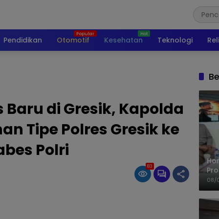
Pendidikan
Otomotif
Kesehatan
Teknologi
Rel
Be
Baru di Gresik, Kapolda
n Tipe Polres Gresik ke
bes Polri
Ho
83
Pro
Mis
08/
Ke