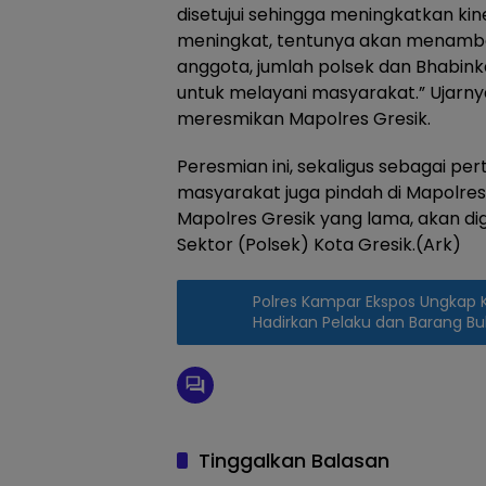
disetujui sehingga meningkatkan kin
meningkat, tentunya akan menam
anggota, jumlah polsek dan Bhabin
untuk melayani masyarakat.” Ujarnya 
meresmikan Mapolres Gresik.
Peresmian ini, sekaligus sebagai p
masyarakat juga pindah di Mapolres
Mapolres Gresik yang lama, akan di
Sektor (Polsek) Kota Gresik.(Ark)
Polres Kampar Ekspos Ungkap 
Hadirkan Pelaku dan Barang Bu
Tinggalkan Balasan