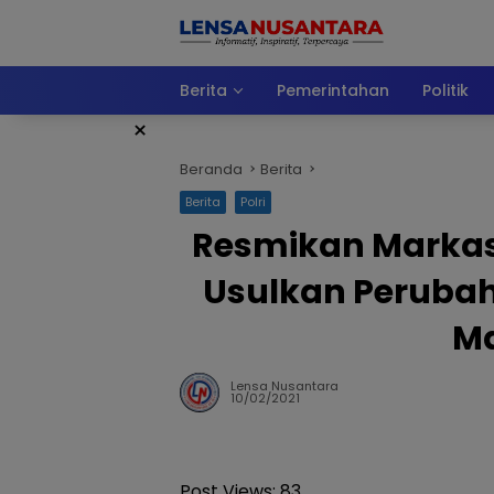
Langsung
ke
konten
Berita
Pemerintahan
Politik
×
Beranda
Berita
Berita
Polri
Resmikan Markas 
Usulkan Perubaha
Ma
Lensa Nusantara
10/02/2021
Post Views:
83