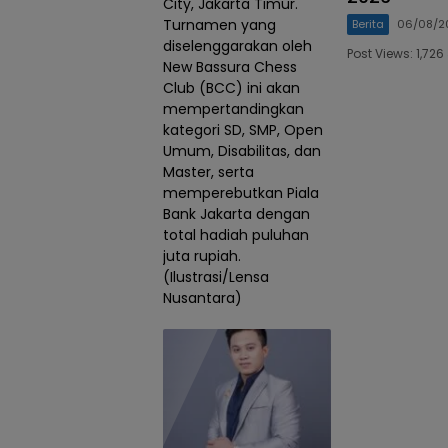
City, Jakarta Timur.
Turnamen yang
Berita
06/08/2
diselenggarakan oleh
Post Views: 1,7
New Bassura Chess
Club (BCC) ini akan
mempertandingkan
kategori SD, SMP, Open
Umum, Disabilitas, dan
Master, serta
memperebutkan Piala
Bank Jakarta dengan
total hadiah puluhan
juta rupiah.
(Ilustrasi/Lensa
Nusantara)