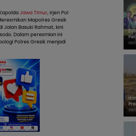
Kapolda
Jawa Timur
, Irjen Pol
 Meresmikan Mapolres Gresik
 Jalan Basuki Rahmat, kini
DJP
usodo. Dalam peresmian ini
Per
ologi Polres Gresik menjadi
Kep
08/
UM
Har
Pra
Shi
08/