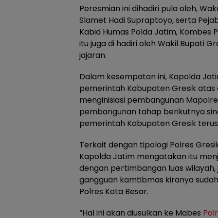
Peresmian ini dihadiri pula oleh, Wa
Slamet Hadi Supraptoyo, serta Pej
Kabid Humas Polda Jatim, Kombes Po
itu juga di hadiri oleh Wakil Bupati G
jajaran.
Dalam kesempatan ini, Kapolda Jat
pemerintah Kabupaten Gresik atas
menginisiasi pembangunan Mapolres
pembangunan tahap berikutnya sine
pemerintah Kabupaten Gresik terus t
Terkait dengan tipologi Polres Gresi
Kapolda Jatim mengatakan itu menj
dengan pertimbangan luas wilayah,
gangguan kamtibmas kiranya sudah 
Polres Kota Besar.
“Hal ini akan diusulkan ke Mabes
Polr