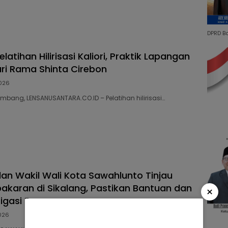
DPRD B
elatihan Hilirisasi Kaliori, Praktik Lapangan
ri Rama Shinta Cirebon
026
embang, LENSANUSANTARA.CO.ID – Pelatihan hilirisasi…
dan Wakil Wali Kota Sawahlunto Tinjau
akaran di Sikalang, Pastikan Bantuan dan
×
tigasi Bencana
026