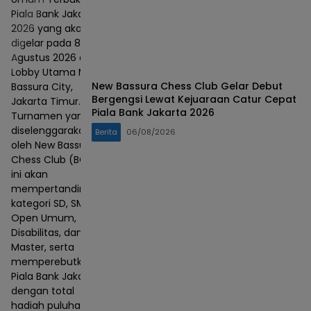
Piala Bank Jakarta
2026 yang akan
digelar pada 8–9
Agustus 2026 di
Lobby Utama Mall
New Bassura Chess Club Gelar Debut
Bassura City,
Bergengsi Lewat Kejuaraan Catur Cepat
Jakarta Timur.
Piala Bank Jakarta 2026
Turnamen yang
diselenggarakan
Berita
06/08/2026
oleh New Bassura
Chess Club (BCC)
ini akan
mempertandingkan
kategori SD, SMP,
Open Umum,
Disabilitas, dan
Master, serta
memperebutkan
Piala Bank Jakarta
dengan total
hadiah puluhan juta