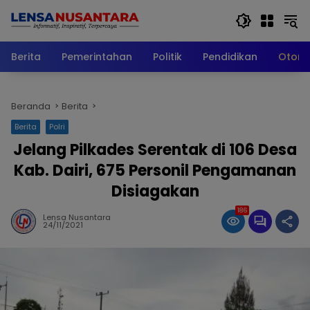
Langsung
ke
konten
Berita
Pemerintahan
Politik
Pendidikan
Otomo
Beranda
Berita
Berita
Polri
Jelang Pilkades Serentak di 106 Desa
Kab. Dairi, 675 Personil Pengamanan
Disiagakan
186
Lensa Nusantara
24/11/2021