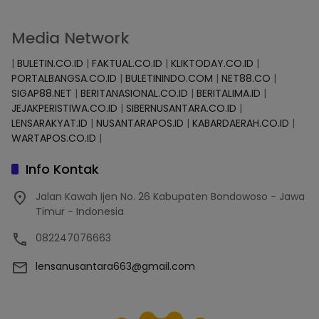
Media Network
|
BULETIN.CO.ID
|
FAKTUAL.CO.ID
|
KLIKTODAY.CO.ID
|
PORTALBANGSA.CO.ID
|
BULETININDO.COM
|
NET88.CO
|
SIGAP88.NET
|
BERITANASIONAL.CO.ID
|
BERITALIMA.ID
|
JEJAKPERISTIWA.CO.ID
|
SIBERNUSANTARA.CO.ID
|
LENSARAKYAT.ID
|
NUSANTARAPOS.ID
|
KABARDAERAH.CO.ID
|
WARTAPOS.CO.ID
|
Info Kontak
Jalan Kawah Ijen No. 26 Kabupaten Bondowoso - Jawa
Timur - Indonesia
082247076663
lensanusantara663@gmail.com