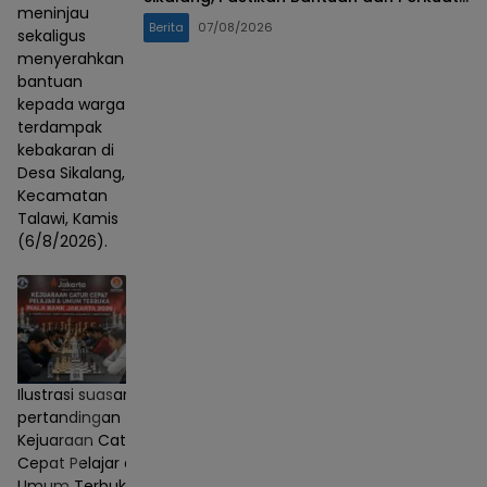
meninjau
Mitigasi Bencana
Berita
07/08/2026
sekaligus
menyerahkan
bantuan
kepada warga
terdampak
kebakaran di
Desa Sikalang,
Kecamatan
Talawi, Kamis
(6/8/2026).
Ilustrasi suasana
pertandingan
Kejuaraan Catur
Cepat Pelajar dan
Umum Terbuka