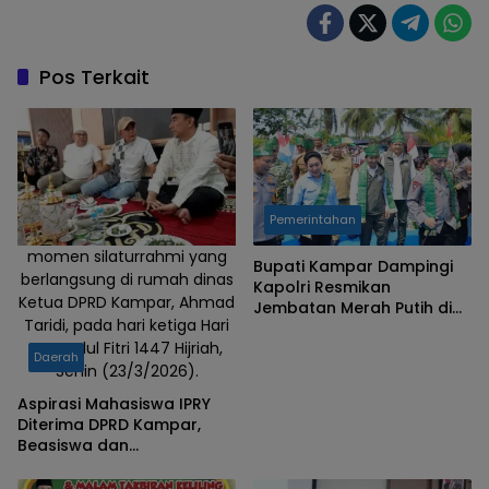
Pos Terkait
Pemerintahan
momen silaturrahmi yang
Bupati Kampar Dampingi
berlangsung di rumah dinas
Kapolri Resmikan
Ketua DPRD Kampar, Ahmad
Jembatan Merah Putih di
Taridi, pada hari ketiga Hari
Desa Gobah Kecamatan
Raya Idul Fitri 1447 Hijriah,
Tambang
Daerah
Senin (23/3/2026).
Aspirasi Mahasiswa IPRY
Diterima DPRD Kampar,
Beasiswa dan
Transportasi Jadi Prioritas