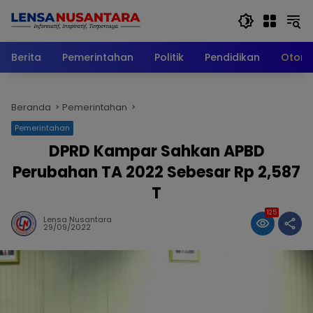
Langsung
ke
konten
Berita
Pemerintahan
Politik
Pendidikan
Otomo
Beranda
Pemerintahan
Pemerintahan
DPRD Kampar Sahkan APBD
Perubahan TA 2022 Sebesar Rp 2,587
T
125
Lensa Nusantara
29/09/2022