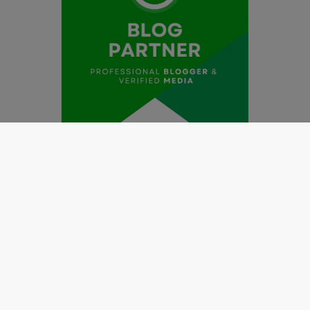
Redaksi
Pedoman Media Siber
Kode Etik Jurnalistik
Perlindungan Profesi Wartawan
Info Iklan