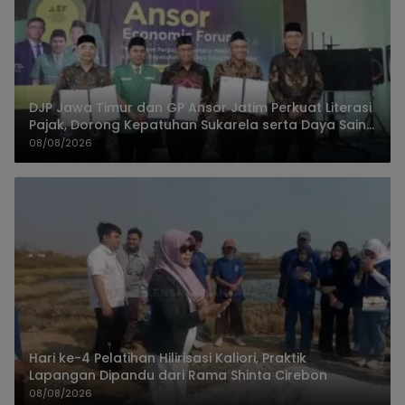
DJP Jawa Timur dan GP Ansor Jatim Perkuat Literasi
Pajak, Dorong Kepatuhan Sukarela serta Daya Saing
UMKM
08/08/2026
Hari ke-4 Pelatihan Hilirisasi Kaliori, Praktik
Lapangan Dipandu dari Rama Shinta Cirebon
08/08/2026