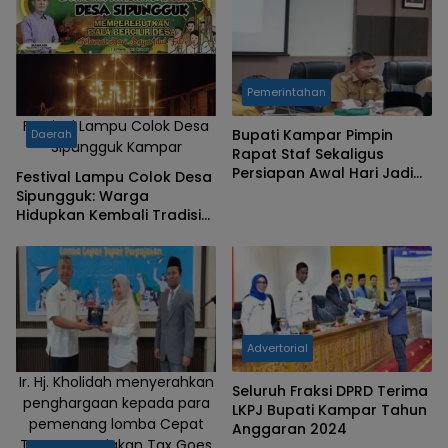
Pemerintahan
Festival Lampu Colok Desa
Bupati Kampar Pimpin
Daerah
Sipungguk Kampar
Rapat Staf Sekaligus
Persiapan Awal Hari Jadi
Festival Lampu Colok Desa
Kabupaten Kampar ke-76
Sipungguk: Warga
Tahun 2026
Hidupkan Kembali Tradisi
Lama Kampar di Malam 27
Ramadan 1447 H
Advertorial
Ir. Hj. Kholidah menyerahkan
Seluruh Fraksi DPRD Terima
penghargaan kepada para
LKPJ Bupati Kampar Tahun
pemenang lomba Cepat
Anggaran 2024
Tepat Perpajakan Tax Goes