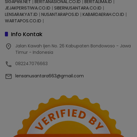
SIGAP88.NET
|
BERITANASIONAL.CO.ID
|
BERITALIMA.ID
|
JEJAKPERISTIWA.CO.ID
|
SIBERNUSANTARA.CO.ID
|
LENSARAKYAT.ID
|
NUSANTARAPOS.ID
|
KABARDAERAH.CO.ID
|
WARTAPOS.CO.ID
|
Info Kontak
Jalan Kawah Ijen No. 26 Kabupaten Bondowoso - Jawa
Timur - Indonesia
082247076663
lensanusantara663@gmail.com