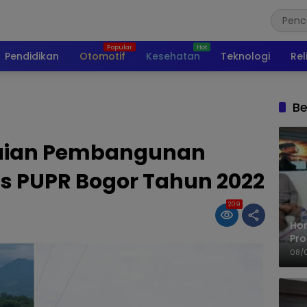
Pendidikan
Otomotif
Kesehatan
Teknologi
Rel
Be
paian Pembangunan
as PUPR Bogor Tahun 2022
209
Ho
Pro
Mis
08/
Ke