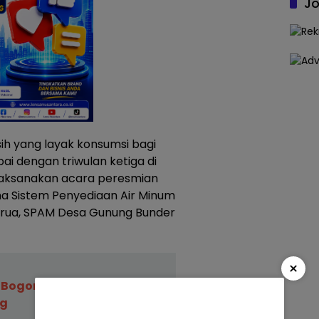
Jo
ih yang layak konsumsi bagi
i dengan triwulan ketiga di
elaksanakan acara peresmian
 Sistem Penyediaan Air Minum
arua, SPAM Desa Gunung Bunder
×
 Bogor Tewas Tenggelam di
ng