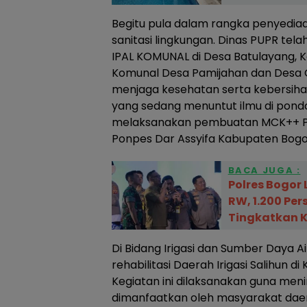
Begitu pula dalam rangka penyedia
sanitasi lingkungan. Dinas PUPR t
IPAL KOMUNAL di Desa Batulayang, K
Komunal Desa Pamijahan dan Desa 
menjaga kesehatan serta kebersihan
yang sedang menuntut ilmu di pond
melaksanakan pembuatan MCK++ P
Ponpes Dar Assyifa Kabupaten Bogo
BACA JUGA :
Polres Bogor 
RW, 1.200 Pers
Tingkatkan 
Di Bidang Irigasi dan Sumber Daya A
rehabilitasi Daerah Irigasi Salihun 
Kegiatan ini dilaksanakan guna menin
dimanfaatkan oleh masyarakat dae