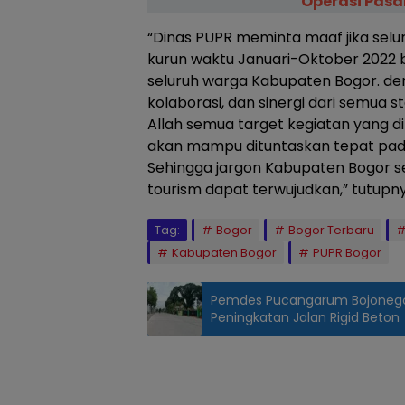
Operasi Pasa
“Dinas PUPR meminta maaf jika selu
kurun waktu Januari-Oktober 2022
seluruh warga Kabupaten Bogor. d
kolaborasi, dan sinergi dari semua s
Allah semua target kegiatan yang 
akan mampu dituntaskan tepat pada
Sehingga jargon Kabupaten Bogor se
tourism dapat terwujudkan,” tutupny
Tag:
Bogor
Bogor Terbaru
Kabupaten Bogor
PUPR Bogor
Pemdes Pucangarum Bojonegor
Peningkatan Jalan Rigid Beton