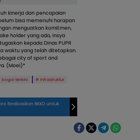
r
ruh kinerja dan pencapaian
 belum bisa memenuhi harapan
engan menguatkan komitmen,
take holder yang ada, Insya
ditugaskan kepada Dinas PUPR
 waktu yang telah ditetapkan.
bagai city of sport and
a. (Moel)*
bogor terkini
Infrastruktur
o Realisasikan BKKD untuk