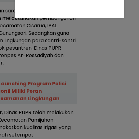
an sarana dan prasarana
elah melaksanakan pembangunan
ecamatan Cisarua, IPAL
Gunungsari. Sedangkan guna
 lingkungan para santri-santri
ok pesantren, Dinas PUPR
onpes Ar-Rossadiyah dan
r.
Launching Program Polisi
onil Miliki Peran
Keamanan Lingkungan
ir, Dinas PUPR telah melakukan
di Kecamatan Pamijahan .
gkatkan kualitas irigasi yang
rah setempat.