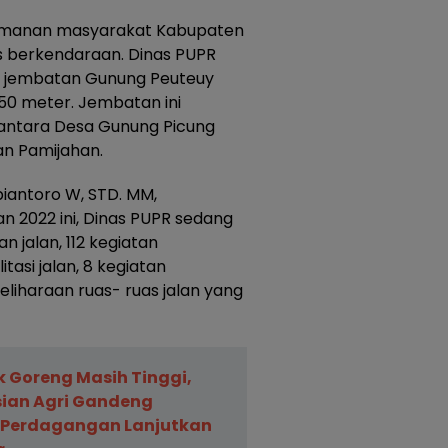
nyamanan masyarakat Kabupaten
s berkendaraan. Dinas PUPR
 jembatan Gunung Peuteuy
50 meter. Jembatan ini
ntara Desa Gunung Picung
n Pamijahan.
biantoro W, STD. MM,
2022 ini, Dinas PUPR sedang
jalan, 112 kegiatan
itasi jalan, 8 kegiatan
iharaan ruas- ruas jalan yang
 Goreng Masih Tinggi,
sian Agri Gandeng
 Perdagangan Lanjutkan