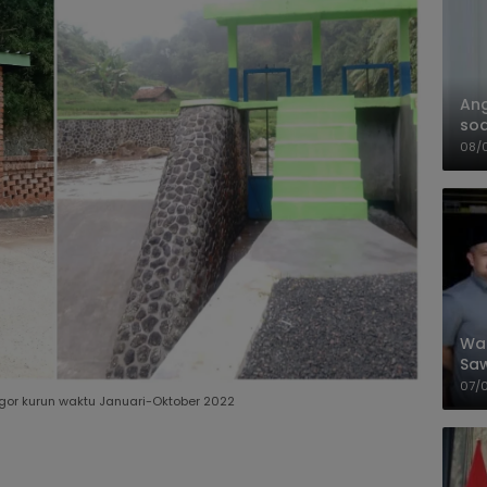
An
soa
Pa
08/
Wal
Saw
Sik
07/
gor kurun waktu Januari-Oktober 2022
Mit