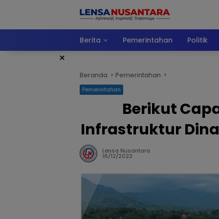
Langsung
ke
konten
Berita
Pemerintahan
Politik
×
Beranda
Pemerintahan
Pemerintahan
Berikut Ca
Infrastruktur Din
Lensa Nusantara
16/12/2022