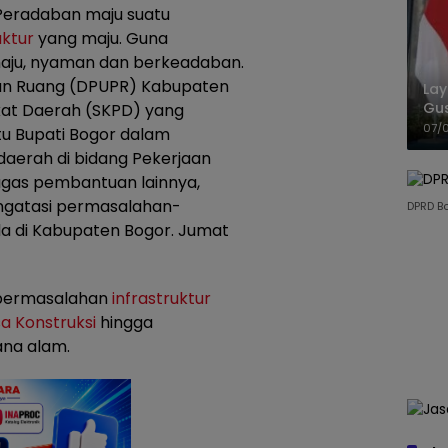
Peradaban maju suatu
uktur
yang maju. Guna
aju, nyaman dan berkeadaban.
an Ruang (DPUPR) Kabupaten
La
Gu
kat Daerah (SKPD) yang
Cet
07/
u Bupati Bogor dalam
aerah di bidang Pekerjaan
gas pembantuan lainnya,
ngatasi permasalahan-
DPRD B
da di Kabupaten Bogor. Jumat
i permasalahan
infrastruktur
a Konstruksi
hingga
na alam.