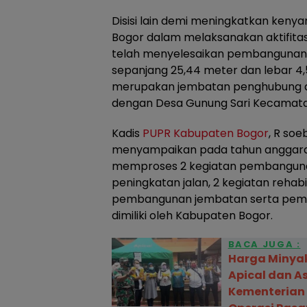
Disisi lain demi meningkatkan ke
Bogor dalam melaksanakan aktifita
telah menyelesaikan pembangunan
sepanjang 25,44 meter dan lebar 4,
merupakan jembatan penghubung a
dengan Desa Gunung Sari Kecamata
Kadis
PUPR Kabupaten Bogor
, R soe
menyampaikan pada tahun anggaran 
memproses 2 kegiatan pembangunan 
peningkatan jalan, 2 kegiatan rehabil
pembangunan jembatan serta pemel
dimiliki oleh Kabupaten Bogor.
BACA JUGA :
Harga Minyak
Apical dan A
Kementerian