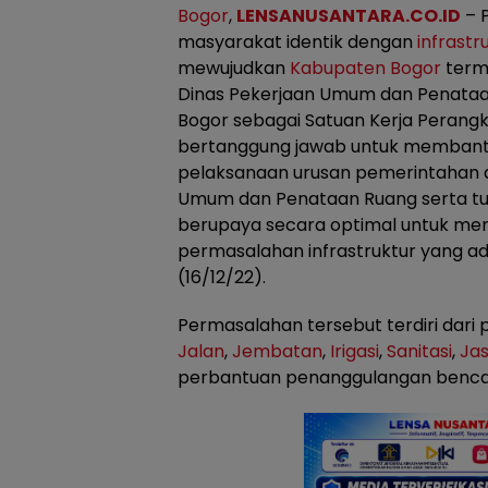
Bogor
,
LENSANUSANTARA.CO.ID
– 
masyarakat identik dengan
infrastr
mewujudkan
Kabupaten Bogor
term
Dinas Pekerjaan Umum dan Penata
Bogor sebagai Satuan Kerja Perang
bertanggung jawab untuk membant
pelaksanaan urusan pemerintahan d
Umum dan Penataan Ruang serta tu
berupaya secara optimal untuk me
permasalahan infrastruktur yang a
(16/12/22).
Permasalahan tersebut terdiri dar
Jalan
,
Jembatan
,
Irigasi
,
Sanitasi
,
Jas
perbantuan penanggulangan benca