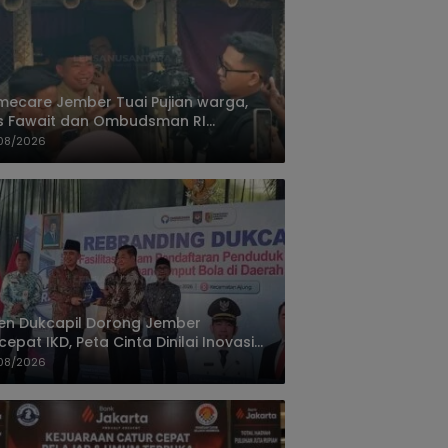
ecare Jember Tuai Pujian warga,
s Fawait dan Ombudsman RI
ksikan Layanan Kesehatan Rumah
08/2026
ien
jen Dukcapil Dorong Jember
cepat IKD, Peta Cinta Dinilai Inovasi
ayanan Terbaik
08/2026