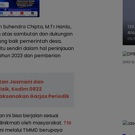
Suhendra Chipta, M.Tr.Hanla.,
136
Ala
h atas sambutan dan dukungan
Ba
06/
ung baik pemerintah desa,
u sendiri dalam hal peninjauan
tahun 2023 dan pemberian
DPRD B
tan Jasmani dan
isik, Kodim 0822
ksanakan Garjas Periodik
ini bisa berjalan sesuai
dinikmati oleh masyarakat.
TNI
t ini melalui TMMD berupaya