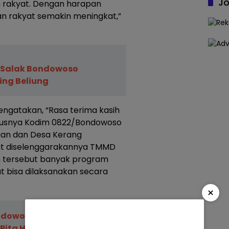
Jo
 rakyat. Dengan harapan
an rakyat semakin meningkat,”
 Salak Bondowoso
ing Beliung
engatakan, “Rasa terima kasih
ususnya Kodim 0822/Bondowoso
gan dan Desa Kerang
at diselenggarakannya TMMD
m tersebut banyak program
t bisa dilaksanakan secara
×
dowoso Intruksikan
ita Hitam Dilengan untuk