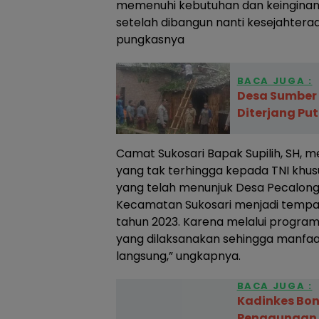
memenuhi kebutuhan dan keinginan
setelah dibangun nanti kesejahtera
pungkasnya
BACA JUGA :
Desa Sumber
Diterjang Put
Camat Sukosari Bapak Supilih, SH, m
yang tak terhingga kepada TNI kh
yang telah menunjuk Desa Pecalon
Kecamatan Sukosari menjadi temp
tahun 2023. Karena melalui progra
yang dilaksanakan sehingga manfaa
langsung,” ungkapnya.
BACA JUGA :
Kadinkes Bon
Penggunaan P