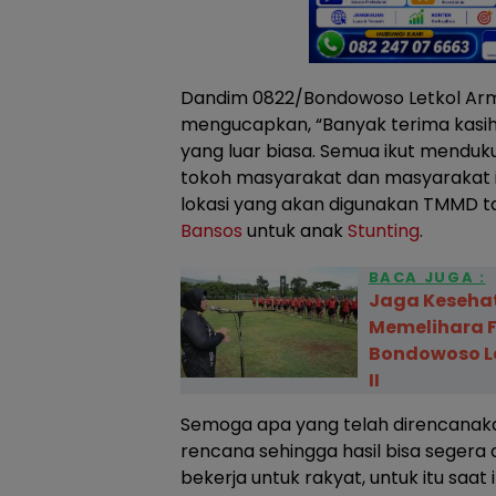
Dandim 0822/Bondowoso Letkol Arm 
mengucapkan, “Banyak terima kasi
yang luar biasa. Semua ikut menduk
tokoh masyarakat dan masyarakat it
lokasi yang akan digunakan TMMD 
Bansos
untuk anak
Stunting
.
BACA JUGA :
Jaga Keseha
Memelihara F
Bondowoso La
II
Semoga apa yang telah direncanakan 
rencana sehingga hasil bisa segera 
bekerja untuk rakyat, untuk itu saa