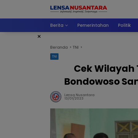
Langsung
ke
konten
Berita
Pemerintahan
Politik
×
Beranda
TNI
TNI
Cek Wilayah
Bondowoso Sam
Lensa Nusantara
13/01/2023