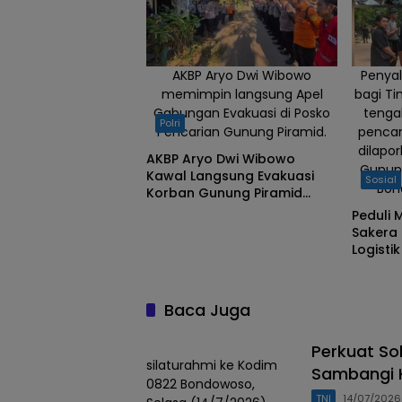
AKBP Aryo Dwi Wibowo
Penyal
memimpin langsung Apel
bagi T
Gabungan Evakuasi di Posko
tenga
Polri
Pencarian Gunung Piramid.
pencar
dilapo
AKBP Aryo Dwi Wibowo
Gunun
Kawal Langsung Evakuasi
Sosial
Bon
Korban Gunung Piramid
Bondowoso
Peduli 
Sakera
Logisti
Gabung
Piramid
Baca Juga
Perkuat So
silaturahmi ke Kodim
Sambangi K
0822 Bondowoso,
TNI
14/07/2026