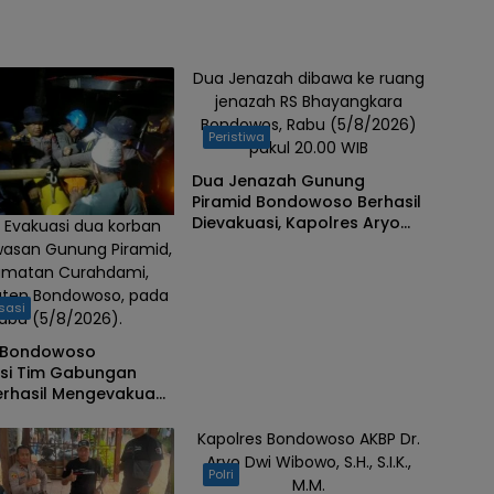
Dua Jenazah dibawa ke ruang
jenazah RS Bhayangkara
Bondowos, Rabu (5/8/2026)
Peristiwa
pukul 20.00 WIB
Dua Jenazah Gunung
Piramid Bondowoso Berhasil
Dievakuasi, Kapolres Aryo
 Evakuasi dua korban
Apresiasi Tim Gabungan
wasan Gunung Piramid,
amatan Curahdami,
ten Bondowoso, pada
sasi
abu (5/8/2026).
 Bondowoso
asi Tim Gabungan
erhasil Mengevakuasi
rban Gunung Piramid
Kapolres Bondowoso AKBP Dr.
Aryo Dwi Wibowo, S.H., S.I.K.,
Polri
M.M.