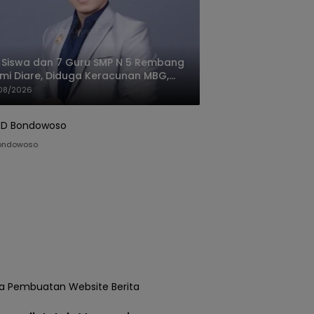
 Siswa dan 7 Guru SMP N 5 Rembang
mi Diare, Diduga Keracunan MBG,
gas: Harus Tanggung Jawab
08/2026
ondowoso