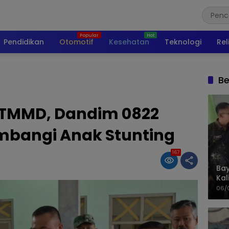
Pendidikan
Otomotif
Kesehatan
Teknologi
Rel
Be
 TMMD, Dandim 0822
bangi Anak Stunting
167
Bay
Kal
Pol
06/