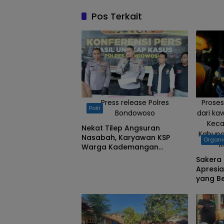
Pos Terkait
Press release Polres
Proses
Polri
Bondowoso
dari ka
Kec
Nekat Tilep Angsuran
Kabupa
Nasabah, Karyawan KSP
Organi
R
Warga Kademangan
Bondowoso Ditangkap Polisi
Sakera
Apresi
yang B
Dua Ko