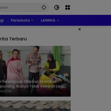
igi
Pariwisata
LAINNYA
×
rita Terbaru
i Perempuan Ditipkan Sireminal
ipucang, Ibunya Tidak Kembali Lagi,
isi Telusuri Keberadaan Orang Tua
08/2026