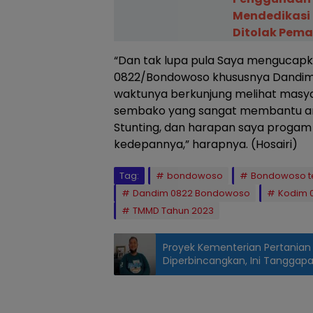
Mendedikasi
Ditolak Pem
“Dan tak lupa pula Saya mengucap
0822/Bondowoso khususnya Dandim
waktunya berkunjung melihat mas
sembako yang sangat membantu a
Stunting, dan harapan saya progam i
kedepannya,” harapnya. (Hosairi)
Tag:
bondowoso
Bondowoso te
Dandim 0822 Bondowoso
Kodim 
TMMD Tahun 2023
Proyek Kementerian Pertania
Diperbincangkan, Ini Tanggap