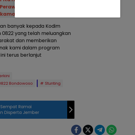
 Perawat yang Gugur dan
akamannya di Semarang
kan banyak kepada Kodim
 0822 yang telah meluangkan
yarakat dan memberikan
nak kami dalam program
ni terus berlanjut
rkini
0822 Bondowoso
Stunting
n Sempat Ramai
an Disperta Jember