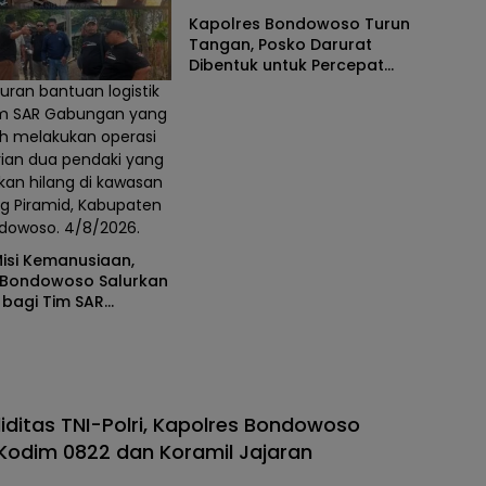
Kapolres Bondowoso Turun
Tangan, Posko Darurat
Dibentuk untuk Percepat
Pencarian Pendaki Hilang
uran bantuan logistik
im SAR Gabungan yang
h melakukan operasi
ian dua pendaki yang
rkan hilang di kawasan
g Piramid, Kabupaten
dowoso. 4/8/2026.
Misi Kemanusiaan,
 Bondowoso Salurkan
k bagi Tim SAR
an di Gunung
liditas TNI-Polri, Kapolres Bondowoso
odim 0822 dan Koramil Jajaran