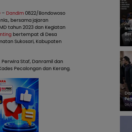
D
–
Dandim
0822/Bondowoso
nla., bersama jajaran
MD tahun 2023 dan Kegiatan
New
Ber
nting
bertempat di Desa
Cep
06/
atan Sukosari, Kabupaten
 Perwira Staf, Danramil dan
Kades Pecalongan dan Kerang.
Dan
Pem
PP
06/