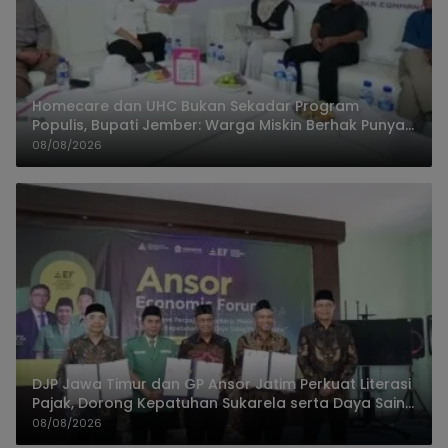
Homecare dan UHC Bukan Sekadar Program
Populis, Bupati Jember: Warga Miskin Berhak Punya
Akses Dokter Keluarga
08/08/2026
DJP Jawa Timur dan GP Ansor Jatim Perkuat Literasi
Pajak, Dorong Kepatuhan Sukarela serta Daya Saing
UMKM
08/08/2026