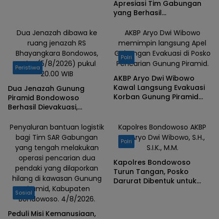
Apresiasi Tim Gabungan
yang Berhasil
Mengevakuasi Dua Korban
Gunung Piramid
Dua Jenazah dibawa ke
AKBP Aryo Dwi Wibowo
ruang jenazah RS
memimpin langsung Apel
Bhayangkara Bondowos,
Gabungan Evakuasi di Posko
Polri
Rabu (5/8/2026) pukul
Pencarian Gunung Piramid.
Peristiwa
20.00 WIB
AKBP Aryo Dwi Wibowo
Kawal Langsung Evakuasi
Dua Jenazah Gunung
Korban Gunung Piramid
Piramid Bondowoso
Bondowoso
Berhasil Dievakuasi,
Kapolres Aryo Apresiasi
Tim Gabungan
Penyaluran bantuan logistik
Kapolres Bondowoso AKBP
bagi Tim SAR Gabungan
Dr. Aryo Dwi Wibowo, S.H.,
Polri
yang tengah melakukan
S.I.K., M.M.
operasi pencarian dua
Kapolres Bondowoso
pendaki yang dilaporkan
Turun Tangan, Posko
hilang di kawasan Gunung
Darurat Dibentuk untuk
Piramid, Kabupaten
Percepat Pencarian
Sosial
Bondowoso. 4/8/2026.
Pendaki Hilang
Peduli Misi Kemanusiaan,