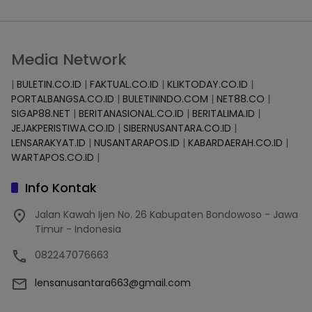
Media Network
|
BULETIN.CO.ID
|
FAKTUAL.CO.ID
|
KLIKTODAY.CO.ID
|
PORTALBANGSA.CO.ID
|
BULETININDO.COM
|
NET88.CO
|
SIGAP88.NET
|
BERITANASIONAL.CO.ID
|
BERITALIMA.ID
|
JEJAKPERISTIWA.CO.ID
|
SIBERNUSANTARA.CO.ID
|
LENSARAKYAT.ID
|
NUSANTARAPOS.ID
|
KABARDAERAH.CO.ID
|
WARTAPOS.CO.ID
|
Info Kontak
Jalan Kawah Ijen No. 26 Kabupaten Bondowoso - Jawa
Timur - Indonesia
082247076663
lensanusantara663@gmail.com