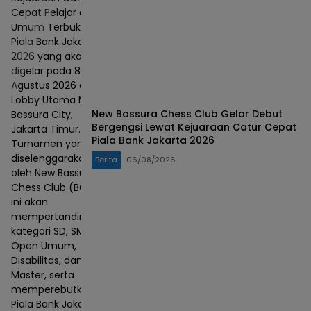
Cepat Pelajar dan
Umum Terbuka
Piala Bank Jakarta
2026 yang akan
digelar pada 8–9
Agustus 2026 di
Lobby Utama Mall
New Bassura Chess Club Gelar Debut
Bassura City,
Bergengsi Lewat Kejuaraan Catur Cepat
Jakarta Timur.
Piala Bank Jakarta 2026
Turnamen yang
diselenggarakan
Berita
06/08/2026
oleh New Bassura
Chess Club (BCC)
ini akan
mempertandingkan
kategori SD, SMP,
Open Umum,
Disabilitas, dan
Master, serta
memperebutkan
Piala Bank Jakarta