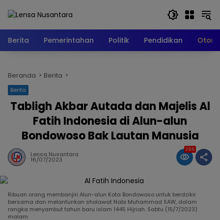
Langsung
ke
konten
Berita
Pemerintahan
Politik
Pendidikan
Otomo
Beranda
Berita
Berita
Tabligh Akbar Autada dan Majelis Al
Fatih Indonesia di Alun-alun
Bondowoso Bak Lautan Manusia
296
Lensa Nusantara
16/07/2023
Ribuan orang membanjiri Alun-alun Kota Bondowoso untuk berdzikir
bersama dan melantunkan sholawat Nabi Muhammad SAW, dalam
rangka menyambut tahun baru islam 1445 Hijriah. Sabtu (15/7/2023)
malam