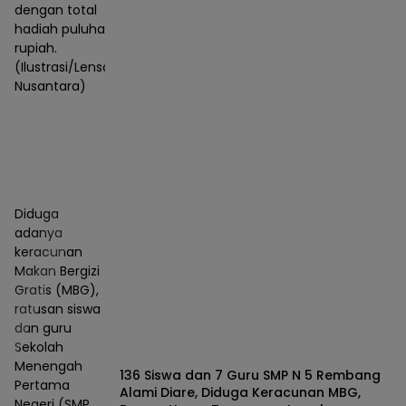
dengan total
hadiah puluhan juta
rupiah.
(Ilustrasi/Lensa
Nusantara)
Diduga
adanya
keracunan
Makan Bergizi
Gratis (MBG),
ratusan siswa
dan guru
Sekolah
Menengah
136 Siswa dan 7 Guru SMP N 5 Rembang
Pertama
Alami Diare, Diduga Keracunan MBG,
Negeri (SMP