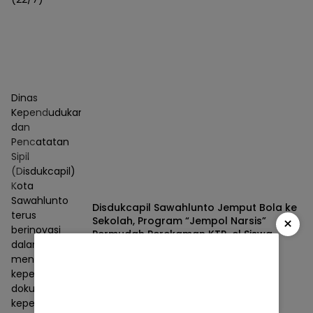
Dinas
Kependudukan
dan
Pencatatan
Sipil
(Disdukcapil)
Kota
Sawahlunto
Disdukcapil Sawahlunto Jemput Bola ke
terus
×
Sekolah, Program “Jempol Narsis”
berinovasi
Permudah Perekaman KTP-el Siswa
dalam
Berita
05/08/2026
meningkatkan
kepemilikan
dokumen
kependudukan