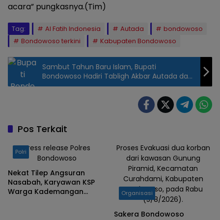
acara” pungkasnya.(Tim)
Tag:
Al Fatih Indonesia
Autada
bondowoso
Bondowoso terkini
Kabupaten Bondowoso
Sambut Tahun Baru Islam, Bupati
Bondowoso Hadiri Tabligh Akbar Autada dan
Al Fatih Indonesia
Pos Terkait
Press release Polres
Proses Evakuasi dua korban
Polri
Bondowoso
dari kawasan Gunung
Piramid, Kecamatan
Nekat Tilep Angsuran
Curahdami, Kabupaten
Nasabah, Karyawan KSP
Bondowoso, pada Rabu
Warga Kademangan
Organisasi
(5/8/2026).
Bondowoso Ditangkap
Polisi
Sakera Bondowoso