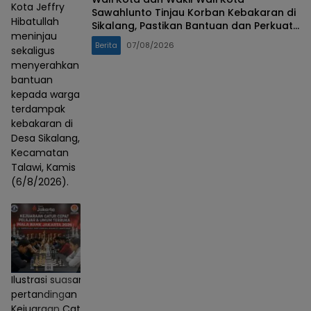
Kota Jeffry
Sawahlunto Tinjau Korban Kebakaran di
Hibatullah
Sikalang, Pastikan Bantuan dan Perkuat
meninjau
Mitigasi Bencana
Berita
07/08/2026
sekaligus
menyerahkan
bantuan
kepada warga
terdampak
kebakaran di
Desa Sikalang,
Kecamatan
Talawi, Kamis
(6/8/2026).
Ilustrasi suasana
pertandingan
Kejuaraan Catur