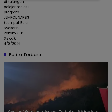
di kalangan
pelajar melalui
program
JEMPOL NARSIS
(Jemput Bola
Nyasarin
Rekam KTP
Siswa).
4/8/2026.
Berita Terbaru
Gunung Watangan Jember Terbakar, 6,5 Hektare