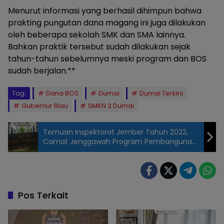
Menurut informasi yang berhasil dihimpun bahwa
prakting pungutan dana magang ini juga dilakukan
oleh beberapa sekolah SMK dan SMA lainnya.
Bahkan praktik tersebut sudah dilakukan sejak
tahun-tahun sebelumnya meski program dan BOS
sudah berjalan.**
Tag:
Dana BOS
Dumai
Dumai Terkini
Gubernur Riau
SMKN 2 Dumai
Temuan Inspektorat Jember Tahun 2022,
Camat Jenggawah Program Pembangunan
2023 Tetap Jalan
Pos Terkait