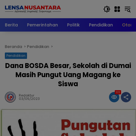
Langsung
ke
konten
Berita
Pemerintahan
Politik
Pendidikan
Otomo
Beranda
Pendidikan
Pendidikan
Dana BOSDA Besar, Sekolah di Dumai
Masih Pungut Uang Magang ke
Siswa
222
Redaktur
03/05/2023