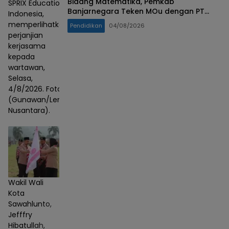
Bidang Matematika, Pemkab
SPRIX Education
Banjarnegara Teken MOu dengan PT
Indonesia,
SPRIX Asal Jepang
memperlihatkan
Pendidikan
04/08/2026
perjanjian
kerjasama
kepada
wartawan,
Selasa,
4/8/2026. Foto :
(Gunawan/Lensa
Nusantara).
Wakil Wali
Kota
Sawahlunto,
Jefffry
Hibatullah,