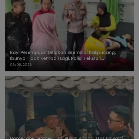
Bayi Perempuan Ditipkan Sireminal Kalipucang,
Ibunya Tidak Kembali Lagi, Polisi Telusuri
Keberadaan Orang Tua
06/08/2026
Homecare Jember Tuai Pujian warga, Gus Fawait