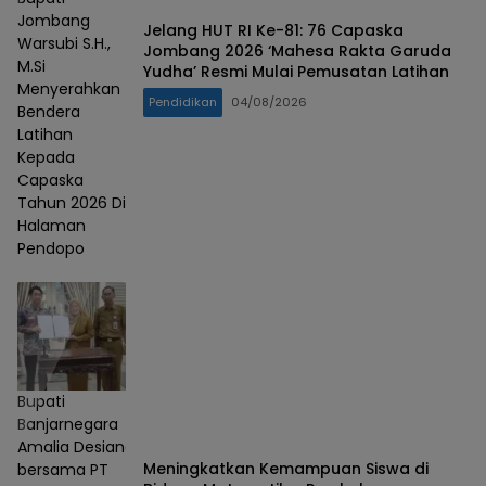
Jombang
Jelang HUT RI Ke-81: 76 Capaska
Warsubi S.H.,
Jombang 2026 ‘Mahesa Rakta Garuda
M.Si
Yudha’ Resmi Mulai Pemusatan Latihan
Menyerahkan
Pendidikan
04/08/2026
Bendera
Latihan
Kepada
Capaska
Tahun 2026 Di
Halaman
Pendopo
Bupati
Banjarnegara
Amalia Desiana
Meningkatkan Kemampuan Siswa di
bersama PT