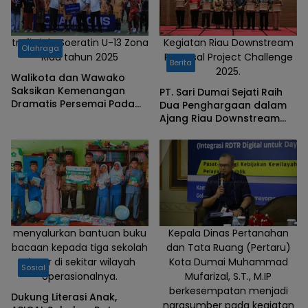
trofi Piala Soeratin U-13 Zona
Kegiatan Riau Downstream
Olahraga
Riau tahun 2025
Proposal Project Challenge
Berita
2025.
Walikota dan Wawako
Saksikan Kemenangan
PT. Sari Dumai Sejati Raih
Dramatis Persemai Pada
Dua Penghargaan dalam
Piala Soeratin U-13 Zona
Ajang Riau Downstream
Riau, Paisal : Anak Dumai
Proposal Project Challenge
punya bakat
2025
menyalurkan bantuan buku
Kepala Dinas Pertanahan
bacaan kepada tiga sekolah
dan Tata Ruang (Pertaru)
dasar di sekitar wilayah
Kota Dumai Muhammad
Sosial
operasionalnya.
Mufarizal, S.T., M.IP
berkesempatan menjadi
Dukung Literasi Anak,
narasumber pada kegiatan