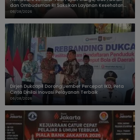
dan Ombudsman RI Saksikan Layanan Kesehatan
Rumah Pasien
06/08/2026
Dirjen Dukcapil Dorong Jember Percepat IKD, Peta
Cinta Dinilai Inovasi Pelayanan Terbaik
06/08/2026