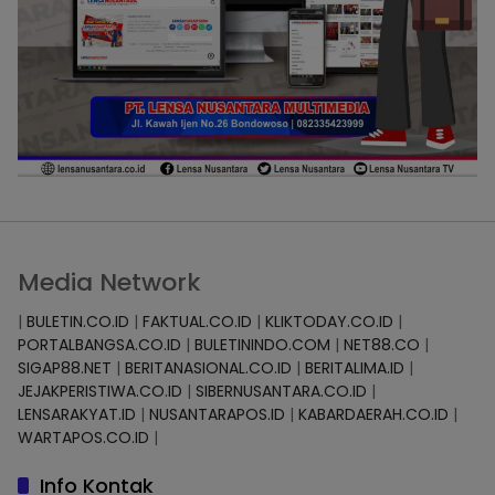
Media Network
|
BULETIN.CO.ID
|
FAKTUAL.CO.ID
|
KLIKTODAY.CO.ID
|
PORTALBANGSA.CO.ID
|
BULETININDO.COM
|
NET88.CO
|
SIGAP88.NET
|
BERITANASIONAL.CO.ID
|
BERITALIMA.ID
|
JEJAKPERISTIWA.CO.ID
|
SIBERNUSANTARA.CO.ID
|
LENSARAKYAT.ID
|
NUSANTARAPOS.ID
|
KABARDAERAH.CO.ID
|
WARTAPOS.CO.ID
|
Info Kontak