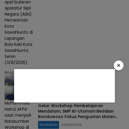
apel bulanan
Aparatur Sipil
Negara (ASN)
Pemerintah
Kota
Sawahlunto di
Lapangan
Bola Kaki Kota
Sawahlunto,
Senin
(3/8/2026).
×
Mohammad
Gelar Workshop Pembelajaran
Hairul, M.Pd
Mendalam, SMP Al-Utsmani Beddian
saat menjadi
Bondowoso Fokus Penguatan Materi
Narasumber
Esensial
Pendidikan
02/08/2026
Workshop di