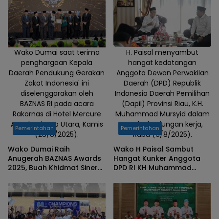
Wako Dumai saat terima
H. Paisal menyambut
penghargaan Kepala
hangat kedatangan
Daerah Pendukung Gerakan
Anggota Dewan Perwakilan
Zakat Indonesia' ini
Daerah (DPD) Republik
diselenggarakan oleh
Indonesia Daerah Pemilihan
BAZNAS RI pada acara
(Dapil) Provinsi Riau, K.H.
Rakornas di Hotel Mercure
Muhammad Mursyid dalam
Ancol, Jakarta Utara, Kamis
rangka kunjungan kerja,
Pemerintahan
Pemerintahan
(28/8/2025).
Rabu (6/8/2025).
Wako Dumai Raih
Wako H Paisal Sambut
Anugerah BAZNAS Awards
Hangat Kunker Anggota
2025, Buah Khidmat Sinergi
DPD RI KH Muhammad
Pengelolaan Zakat Efektif
Mursyid, Perjuangkan
dan Berkelanjutan
Aspirasi Masyarakat untuk
Kemajuan Dumai Kota
Idaman