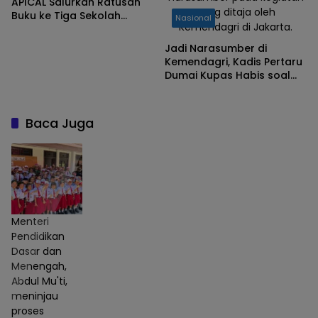
APICAL Salurkan Ratusan
yang ditaja oleh
Buku ke Tiga Sekolah
Nasional
Kemendagri di Jakarta.
Dasar di Dumai
Jadi Narasumber di
Kemendagri, Kadis Pertaru
Dumai Kupas Habis soal
RDTR Digital untuk Daya
Saing Investasi Daerah
Baca Juga
Menteri
Pendidikan
Dasar dan
Menengah,
Abdul Mu'ti,
meninjau
proses