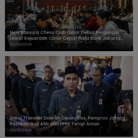
New Bassura Chess Club Gelar Debut Bergengsi
Lewat Kejuaraan Catur Cepat Piala Bank Jakarta
2026
06/08/2026
Dana Transfer Daerah Dipangkas, Pemprov Jateng
Pastikan Gaji ASN dan PPPK Tetap Aman
06/08/2026