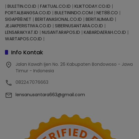
|
BULETIN.CO.ID
|
FAKTUAL.CO.ID
|
KLIKTODAY.CO.ID
|
PORTALBANGSA.CO.ID
|
BULETININDO.COM
|
NET88.CO
|
SIGAP88.NET
|
BERITANASIONAL.CO.ID
|
BERITALIMA.ID
|
JEJAKPERISTIWA.CO.ID
|
SIBERNUSANTARA.CO.ID
|
LENSARAKYAT.ID
|
NUSANTARAPOS.ID
|
KABARDAERAH.CO.ID
|
WARTAPOS.CO.ID
|
Info Kontak
Jalan Kawah Ijen No. 26 Kabupaten Bondowoso - Jawa
Timur - Indonesia
082247076663
lensanusantara663@gmail.com