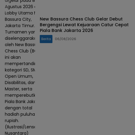
digelar pada 8–9
Agustus 2026 di
Lobby Utama Mall
New Bassura Chess Club Gelar Debut
Bassura City,
Bergengsi Lewat Kejuaraan Catur Cepat
Jakarta Timur.
Piala Bank Jakarta 2026
Turnamen yang
diselenggarakan
Berita
06/08/2026
oleh New Bassura
Chess Club (BCC)
ini akan
mempertandingkan
kategori SD, SMP,
Open Umum,
Disabilitas, dan
Master, serta
memperebutkan
Piala Bank Jakarta
dengan total
hadiah puluhan juta
rupiah.
(Ilustrasi/Lensa
Nusantara)