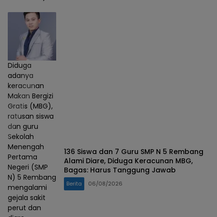
Diduga
adanya
keracunan
Makan Bergizi
Gratis (MBG),
ratusan siswa
dan guru
Sekolah
Menengah
136 Siswa dan 7 Guru SMP N 5 Rembang
Pertama
Alami Diare, Diduga Keracunan MBG,
Negeri (SMP
Bagas: Harus Tanggung Jawab
N) 5 Rembang
Berita
06/08/2026
mengalami
gejala sakit
perut dan