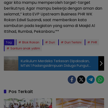
agar kita mampu memperoleh target-target
berikutnya. Agar mampu bekerja dengan aman dan
selamat,” kata EVP Upstream Business PHR WK
Rokan Edwil Suzandi, saat memberikan kata
sambutan pada kegiatan yang sama di Masjid Al
Ittihad, Rumbai, Pekanbaru.**
Tag:
Blok Rokan
Duri
Duri Terkini
PHR
Santuni anak yatim
Kurikulum Merdeka Terkesan Dipaksakan,
MTsN 1 Padangsidimpuan Diduga Pungut
Biaya Sejumlah Buku
Pos Terkait