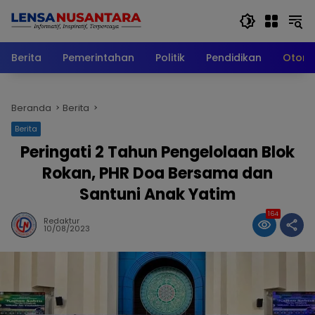
Langsung
ke
konten
Berita
Pemerintahan
Politik
Pendidikan
Otomo
Beranda
Berita
Berita
Peringati 2 Tahun Pengelolaan Blok
Rokan, PHR Doa Bersama dan
Santuni Anak Yatim
164
Redaktur
10/08/2023