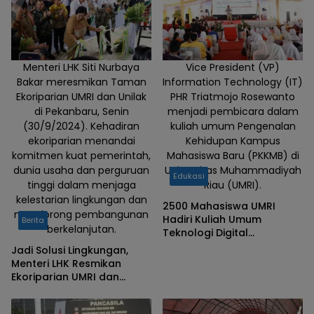
Menteri LHK Siti Nurbaya
Vice President (VP)
Bakar meresmikan Taman
Information Technology (IT)
Ekoriparian UMRI dan Unilak
PHR Triatmojo Rosewanto
di Pekanbaru, Senin
menjadi pembicara dalam
(30/9/2024). Kehadiran
kuliah umum Pengenalan
ekoriparian menandai
Kehidupan Kampus
komitmen kuat pemerintah,
Mahasiswa Baru (PKKMB) di
dunia usaha dan perguruan
Universitas Muhammadiyah
Edukasi
tinggi dalam menjaga
Riau (UMRI).
kelestarian lingkungan dan
2500 Mahasiswa UMRI
mendorong pembangunan
Hadiri Kuliah Umum
Berita
berkelanjutan.
Teknologi Digital
Pendukung Ketahanan
Jadi Solusi Lingkungan,
Energi
Menteri LHK Resmikan
Ekoriparian UMRI dan
Unilak yang Dibangun PHR