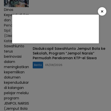
Dinas
×
Kependudukan
dan
Pencatatan
Sipil
(Disdukcapil)
Kota
Sawahlunto
Disdukcapil Sawahlunto Jemput Bola ke
terus
Sekolah, Program “Jempol Narsis”
berinovasi
Permudah Perekaman KTP-el Siswa
dalam
Berita
05/08/2026
meningkatkan
kepemilikan
dokumen
kependudukan
di kalangan
pelajar melalui
program
JEMPOL NARSIS
(Jemput Bola