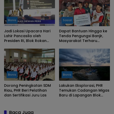
Bisnis
Sosial
Jadi Lokasi Upacara Hari
Dapat Bantuan Hingga ke
Lahir Pancasila oleh
Tenda Pengungsi Banjir,
Presiden RI, Blok Rokan
Masyarakat Terharu
Simbol Ketahanan Energi
Kepedulian PHR
Nasional
Bisnis
Bisnis
Dorong Peningkatan SDM
Lakukan Eksplorasi, PHR
Riau, PHR Beri Pelatihan
Temukan Cadangan Migas
dan Sertifikasi Juru Las
Baru di Lapangan Blok
Rokan
Baca Juga