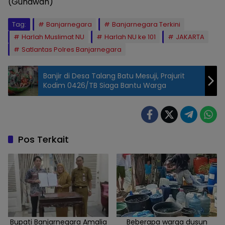
(Gunawan)
Tag:
Banjarnegara
Banjarnegara Terkini
Harlah Muslimat NU
Harlah NU ke 101
JAKARTA
Satlantas Polres Banjarnegara
Banjir di Desa Talang Batu Mesuji, Prajurit
Kodim 0426/TB Siaga Bantu Warga
Pos Terkait
Bupati Banjarnegara Amalia
Beberapa warga dusun