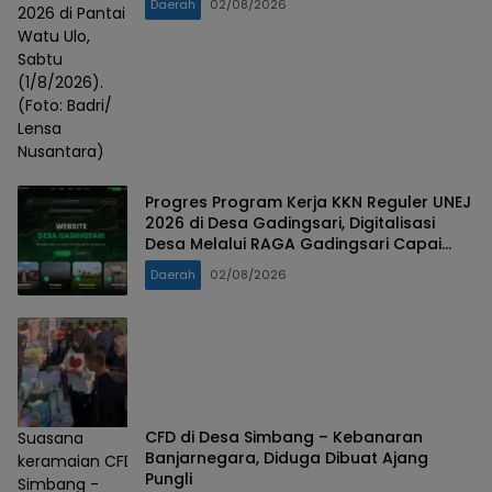
Daerah
02/08/2026
2026 di Pantai
Watu Ulo,
Sabtu
(1/8/2026).
(Foto: Badri/
Lensa
Nusantara)
Progres Program Kerja KKN Reguler UNEJ
2026 di Desa Gadingsari, Digitalisasi
Desa Melalui RAGA Gadingsari Capai
98% Penyelesaian
Daerah
02/08/2026
CFD di Desa Simbang – Kebanaran
Suasana
Banjarnegara, Diduga Dibuat Ajang
keramaian CFD
Pungli
Simbang -