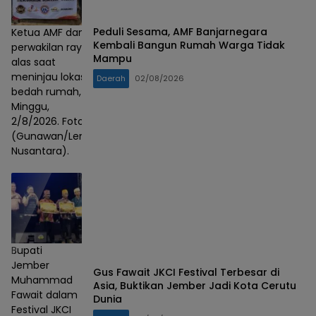
Peduli Sesama, AMF Banjarnegara
Ketua AMF dan
Kembali Bangun Rumah Warga Tidak
perwakilan rayap
Mampu
alas saat
meninjau lokasi
Daerah
02/08/2026
bedah rumah,
Minggu,
2/8/2026. Foto :
(Gunawan/Lensa
Nusantara).
Bupati
Jember
Gus Fawait JKCI Festival Terbesar di
Muhammad
Asia, Buktikan Jember Jadi Kota Cerutu
Fawait dalam
Dunia
Festival JKCI