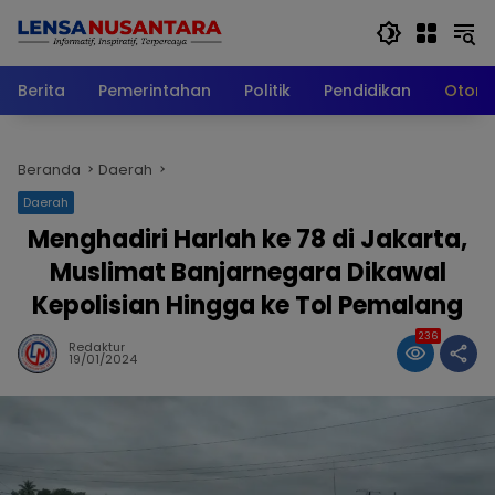
Langsung
ke
konten
Berita
Pemerintahan
Politik
Pendidikan
Otomo
Beranda
Daerah
Daerah
Menghadiri Harlah ke 78 di Jakarta,
Muslimat Banjarnegara Dikawal
Kepolisian Hingga ke Tol Pemalang
236
Redaktur
19/01/2024