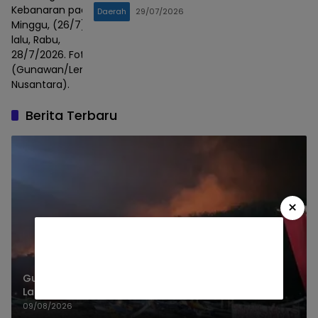
Kebanaran pada
Daerah
29/07/2026
Minggu, (26/7)
lalu, Rabu,
28/7/2026. Foto :
(Gunawan/Lensa
Nusantara).
Berita Terbaru
×
Gunung Watangan Jember Terbakar, 6,5 Hektare
Lahan Perhutani
09/08/2026