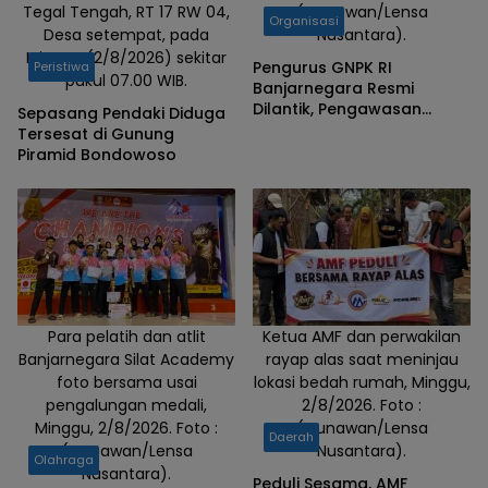
Tegal Tengah, RT 17 RW 04,
(Gunawan/Lensa
Organisasi
Desa setempat, pada
Nusantara).
Minggu (2/8/2026) sekitar
Pengurus GNPK RI
Peristiwa
pukul 07.00 WIB.
Banjarnegara Resmi
Dilantik, Pengawasan
Sepasang Pendaki Diduga
Infrastruktur dan
Tersesat di Gunung
Anggaran Negara Sebagai
Piramid Bondowoso
Prioritas
Para pelatih dan atlit
Ketua AMF dan perwakilan
Banjarnegara Silat Academy
rayap alas saat meninjau
foto bersama usai
lokasi bedah rumah, Minggu,
pengalungan medali,
2/8/2026. Foto :
Minggu, 2/8/2026. Foto :
(Gunawan/Lensa
Daerah
(Gunawan/Lensa
Nusantara).
Olahraga
Nusantara).
Peduli Sesama, AMF