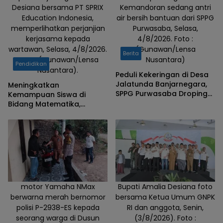
Desiana bersama PT SPRIX
Kemandoran sedang antri
Education Indonesia,
air bersih bantuan dari SPPG
memperlihatkan perjanjian
Purwasaba, Selasa,
kerjasama kepada
4/8/2026. Foto :
wartawan, Selasa, 4/8/2026.
(Gunawan/Lensa
Berita
Foto : (Gunawan/Lensa
Nusantara)
Pendidikan
Nusantara).
Peduli Kekeringan di Desa
Jalatunda Banjarnegara,
Meningkatkan
SPPG Purwasaba Droping
Kemampuan Siswa di
Ribuan Liter Air Bersih
Bidang Matematika,
Pemkab Banjarnegara
Teken MOu dengan PT
SPRIX Asal Jepang
motor Yamaha NMax
Bupati Amalia Desiana foto
berwarna merah bernomor
bersama Ketua Umum GNPK
polisi P-2938-ES kepada
RI dan anggota, Senin,
seorang warga di Dusun
(3/8/2026). Foto :