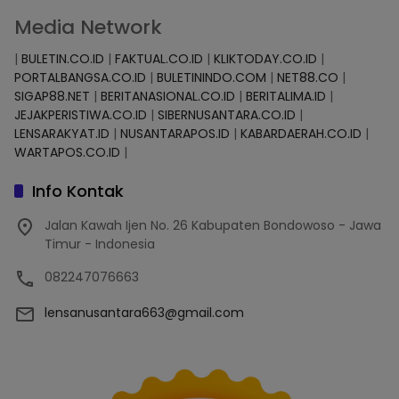
Media Network
|
BULETIN.CO.ID
|
FAKTUAL.CO.ID
|
KLIKTODAY.CO.ID
|
PORTALBANGSA.CO.ID
|
BULETININDO.COM
|
NET88.CO
|
SIGAP88.NET
|
BERITANASIONAL.CO.ID
|
BERITALIMA.ID
|
JEJAKPERISTIWA.CO.ID
|
SIBERNUSANTARA.CO.ID
|
LENSARAKYAT.ID
|
NUSANTARAPOS.ID
|
KABARDAERAH.CO.ID
|
WARTAPOS.CO.ID
|
Info Kontak
Jalan Kawah Ijen No. 26 Kabupaten Bondowoso - Jawa
Timur - Indonesia
082247076663
lensanusantara663@gmail.com