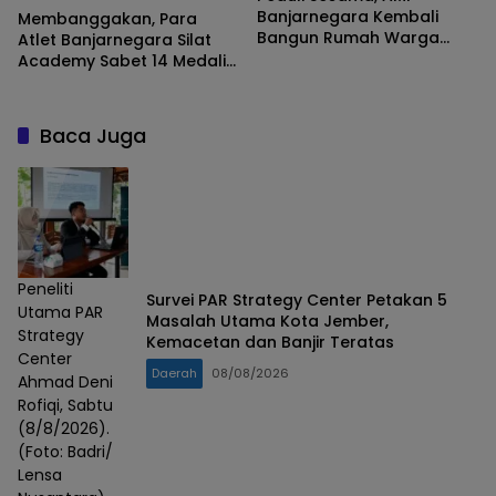
Banjarnegara Kembali
Membanggakan, Para
Bangun Rumah Warga
Atlet Banjarnegara Silat
Tidak Mampu
Academy Sabet 14 Medali
di Kejuaraan Tingkat
Nasional
Baca Juga
Peneliti
Survei PAR Strategy Center Petakan 5
Utama PAR
Masalah Utama Kota Jember,
Strategy
Kemacetan dan Banjir Teratas
Center
Daerah
08/08/2026
Ahmad Deni
Rofiqi, Sabtu
(8/8/2026).
(Foto: Badri/
Lensa