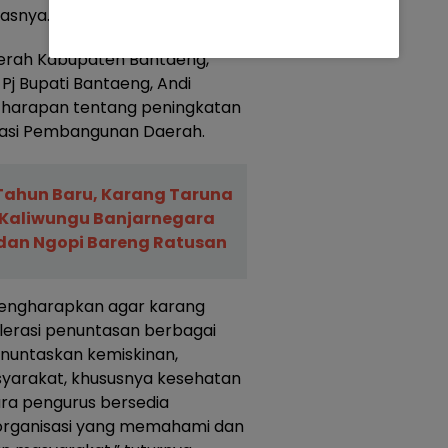
asnya.
aerah Kabupaten Bantaeng,
 Pj Bupati Bantaeng, Andi
harapan tentang peningkatan
pasi Pembangunan Daerah.
ahun Baru, Karang Taruna
 Kaliwungu Banjarnegara
dan Ngopi Bareng Ratusan
mengharapkan agar karang
lerasi penuntasan berbagai
untaskan kemiskinan,
yarakat, khususnya kesehatan
ara pengurus bersedia
 organisasi yang memahami dan