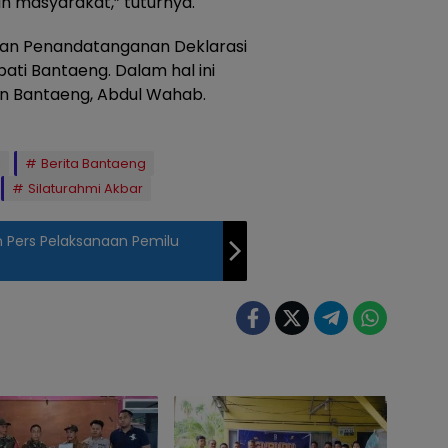
n masyarakat,” tuturnya.
gan Penandatanganan Deklarasi
ati Bantaeng. Dalam hal ini
en Bantaeng, Abdul Wahab.
i
Berita Bantaeng
Silaturahmi Akbar
n Pers Pelaksanaan Pemilu