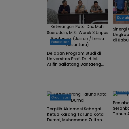
Daera
Keterangan Poto: Drs. Muh.
Sinergi
Saeruddin, M.Si. Warek 3 Unpas
Ungkap
Bantaeng. (Jusran / Lensa
di Kab
Pendidikan
Nusantara)
Delapan Program Studi di
Universitas Prof. Dr. H. M.
Arifin Sallatang Bantaeng
Tertulis Belum Terakreditasi,
Pihak Kampus Beri
Penjelasan
Pemeri
Organisasi
Penjab
Serahk
Terpilih Aklamasi Sebagai
Tahun 
Ketua Karang Taruna Kota
BPK
Dumai, Muhammad Zulfan
Arif Ajak Seluruh Pengurus