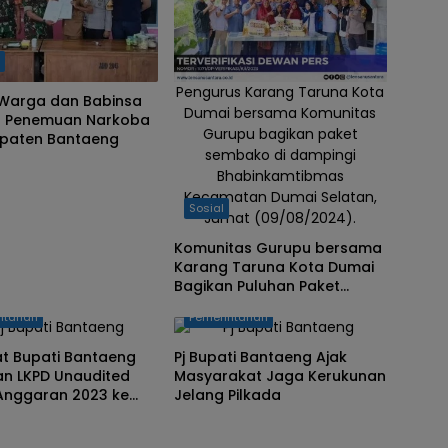
h
Pengurus Karang Taruna Kota
 Warga dan Babinsa
Dumai bersama Komunitas
 Penemuan Narkoba
Gurupu bagikan paket
upaten Bantaeng
sembako di dampingi
Bhabinkamtibmas
Kecamatan Dumai Selatan,
Sosial
Jumat (09/08/2024).
Komunitas Gurupu bersama
Karang Taruna Kota Dumai
Bagikan Puluhan Paket
Sembako kepada
ntahan
Pemerintahan
Masyarakat
at Bupati Bantaeng
Pj Bupati Bantaeng Ajak
an LKPD Unaudited
Masyarakat Jaga Kerukunan
Anggaran 2023 ke
Jelang Pilkada