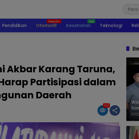
Pendidikan
Otomotif
Kesehatan
Teknologi
Rel
Be
mi Akbar Karang Taruna,
arap Partisipasi dalam
gunan Daerah
Wal
193
Saw
Sik
07/
Mit