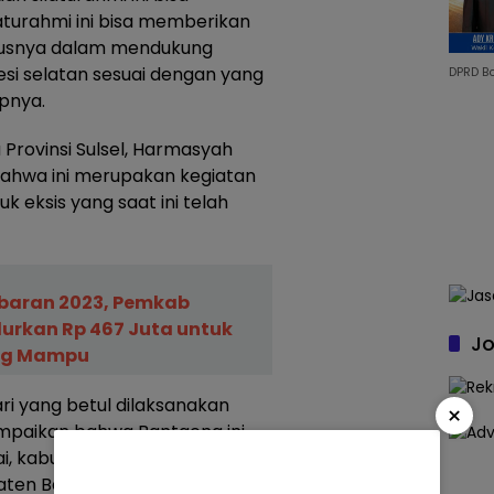
aturahmi ini bisa memberikan
susnya dalam mendukung
si selatan sesuai dengan yang
DPRD B
apnya.
Provinsi Sulsel, Harmasyah
hwa ini merupakan kegiatan
k eksis yang saat ini telah
baran 2023, Pemkab
urkan Rp 467 Juta untuk
Jo
ng Mampu
ari yang betul dilaksanakan
×
ampaikan bahwa Bantaeng ini
i, kabupaten yang cukup
ten Bantaeng memiliki