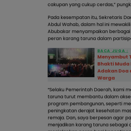
cakupan yang cukup cerdas,” pungk
Pada kesempatan itu, Sekretaris D
Abdul Wahab, dalam hal ini mewakili
Abubakar menyampaikan berbagai 
peran karang taruna dalam partisi
BACA JUGA :
Menyambut T
Bhakti Muda
Adakan Doa 
Warga
“Selaku Pemerintah Daerah, kami 
taruna turut membantu dalam akse
program pembangunan, seperti men
peningkatan derajat kesehatan mas
remaja. Dan, saya berpesan agar p
menjadikan karang taruna sebagai