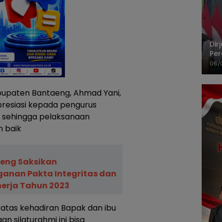
Dir
Per
Pel
06/
upaten Bantaeng, Ahmad Yani,
esiasi kepada pengurus
 sehingga pelaksanaan
n baik
eng Saksikan
anan Pakta Integritas dan
nerja Tahun 2023
atas kehadiran Bapak dan ibu
n silaturahmi ini bisa