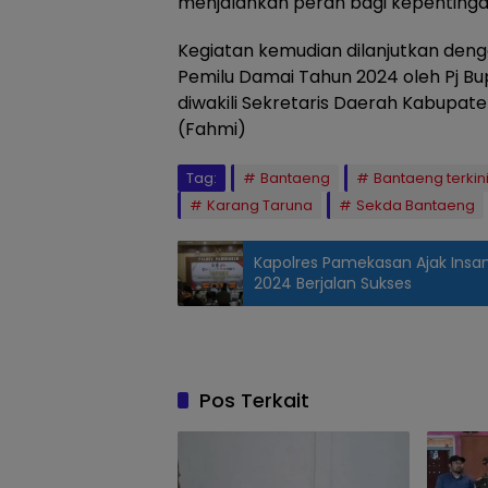
menjalankan peran bagi kepentinga
Kegiatan kemudian dilanjutkan den
Pemilu Damai Tahun 2024 oleh Pj Bup
diwakili Sekretaris Daerah Kabupat
(Fahmi)
Tag:
Bantaeng
Bantaeng terkin
Karang Taruna
Sekda Bantaeng
Kapolres Pamekasan Ajak Insa
2024 Berjalan Sukses
Pos Terkait