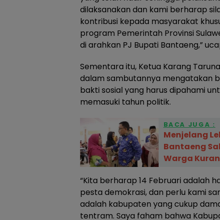
dilaksanakan dan kami berharap sil
kontribusi kepada masyarakat khu
program Pemerintah Provinsi Sulawe
di arahkan PJ Bupati Bantaeng,” uc
Sementara itu, Ketua Karang Taruna 
dalam sambutannya mengatakan ba
bakti sosial yang harus dipahami untu
memasuki tahun politik.
BACA JUGA :
Menjelang Le
Bantaeng Sal
Warga Kura
“Kita berharap 14 Februari adalah h
pesta demokrasi, dan perlu kami s
adalah kabupaten yang cukup dama
tentram. Saya faham bahwa Kabupa