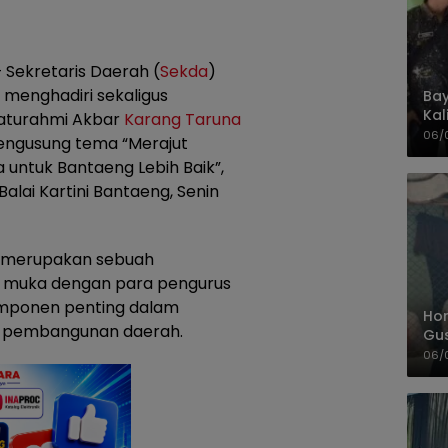
 Sekretaris Daerah (
Sekda
)
menghadiri sekaligus
Bay
Kal
laturahmi Akbar
Karang Taruna
Pol
06/
ngusung tema “Merajut
ntuk Bantaeng Lebih Baik”,
Balai Kartini Bantaeng, Senin
ni merupakan sebuah
 muka dengan para pengurus
omponen penting dalam
Hom
n pembangunan daerah.
Gu
Sa
06/
Pas