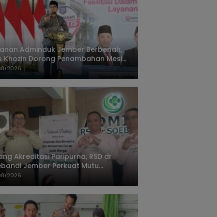
yanan Adminduk Jember Berbenah,
s Khozin Dorong Penambahan Mesin
ak e-KTP
08/2026
ang Akreditasi Paripurna, RSD dr
bandi Jember Perkuat Mutu
ayanan Terus Ditingkatkan
08/2026