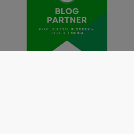
Redaksi
Pedoman Media Siber
Kode Etik Jurnalistik
Perlindungan Profesi Wartawan
Info Iklan