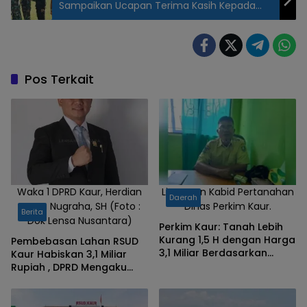
Sampaikan Ucapan Terima Kasih Kepada
Bupati Serta Forkopimda Mesuji
Pos Terkait
Waka 1 DPRD Kaur, Herdian
Linarman Kabid Pertanahan
Daerah
Sapta Nugraha, SH (Foto :
Dinas Perkim Kaur.
Berita
Dok Lensa Nusantara)
Perkim Kaur: Tanah Lebih
Kurang 1,5 H dengan Harga
Pembebasan Lahan RSUD
3,1 Miliar Berdasarkan
Kaur Habiskan 3,1 Miliar
Penilaian KJPP
Rupiah , DPRD Mengaku
Tidak Mengentahui