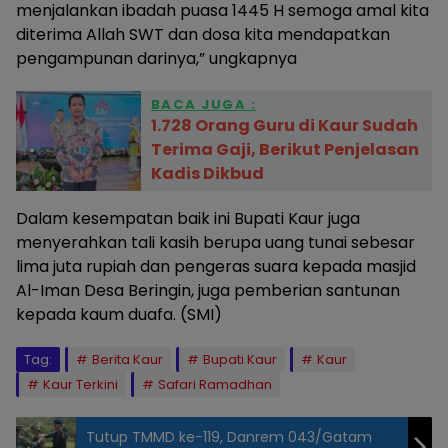
menjalankan ibadah puasa 1445 H semoga amal kita
diterima Allah SWT dan dosa kita mendapatkan
pengampunan darinya,” ungkapnya
BACA JUGA :
1.728 Orang Guru di Kaur Sudah
Terima Gaji, Berikut Penjelasan
Kadis Dikbud
Dalam kesempatan baik ini Bupati Kaur juga
menyerahkan tali kasih berupa uang tunai sebesar
lima juta rupiah dan pengeras suara kepada masjid
Al-Iman Desa Beringin, juga pemberian santunan
kepada kaum duafa. (SMI)
Tag:
Berita Kaur
Bupati Kaur
Kaur
Kaur Terkini
Safari Ramadhan
Tutup TMMD ke-119, Danrem 043/Gatam