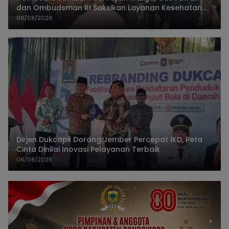
dan Ombudsman RI Saksikan Layanan Kesehatan
Rumah Pasien
06/08/2026
Dirjen Dukcapil Dorong Jember Percepat IKD, Peta
Cinta Dinilai Inovasi Pelayanan Terbaik
06/08/2026