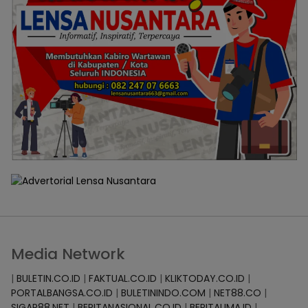
Media Network
|
BULETIN.CO.ID
|
FAKTUAL.CO.ID
|
KLIKTODAY.CO.ID
|
PORTALBANGSA.CO.ID
|
BULETININDO.COM
|
NET88.CO
|
SIGAP88.NET
|
BERITANASIONAL.CO.ID
|
BERITALIMA.ID
|