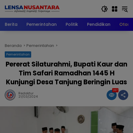
Langsung
ke
konten
Berita
Pemerintahan
Politik
Pendidikan
Otomo
Beranda
Pemerintahan
Pemerintahan
Pererat Silaturahmi, Bupati Kaur dan
Tim Safari Ramadhan 1445 H
Kunjungi Desa Tanjung Beringin Luas
287
Redaktur
21/03/2024