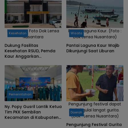
RSUD Kaur, Foto Dok Lensa
Pantai Laguna Kaur. (Foto :
Kesehatan
Wisata
Nusantara
Dok Lensa Nusantara)
Dukung Fasilitas
Pantai Laguna Kaur Wajib
Kesehatan RSUD, Pemda
Dikunjungi Saat Liburan
Kaur Anggarkan
Pengadaan Lahan
Perluasan
Pemerintahan
Pengunjung festival dapat
Ny. Popy Gusril Lantik Ketua
bekal gulai langat gurita.
Tim PKK Sembilan
Daerah
(Dok : Lensa Nusantara)
Kecamatan di Kabupaten
Kaur, Tekankan Peran
Pengunjung Festival Gurita