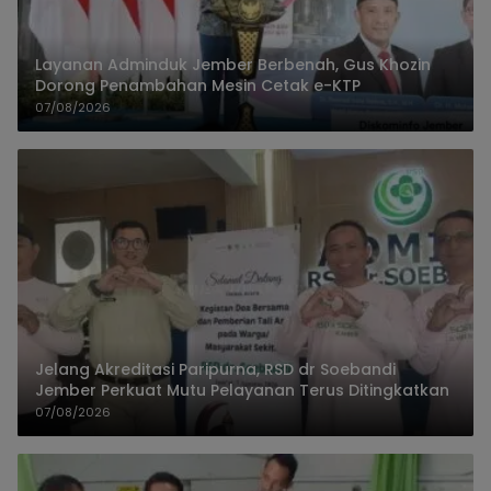
Layanan Adminduk Jember Berbenah, Gus Khozin
Dorong Penambahan Mesin Cetak e-KTP
07/08/2026
Jelang Akreditasi Paripurna, RSD dr Soebandi
Jember Perkuat Mutu Pelayanan Terus Ditingkatkan
07/08/2026