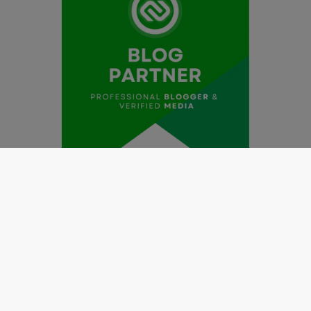
Redaksi
Pedoman Media Siber
Kode Etik Jurnalistik