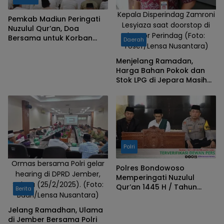
Kepala Disperindag Zamroni
Pemkab Madiun Peringati
Lesyiaza saat doorstop di
Nuzulul Qur’an, Doa
kantor Perindag (Foto:
Bersama untuk Korban
Daerah
Yosef/Lensa Nusantara)
Banjir Jadi Sorotan
Menjelang Ramadan,
Harga Bahan Pokok dan
Stok LPG di Jepara Masih
Kategori Aman
Polri
Ormas bersama Polri gelar
Polres Bondowoso
hearing di DPRD Jember,
Memperingati Nuzulul
Selasa (25/2/2025). (Foto:
Qur’an 1445 H / Tahun
Berita
Badri/Lensa Nusantara)
2024
Jelang Ramadhan, Ulama
di Jember Bersama Polri