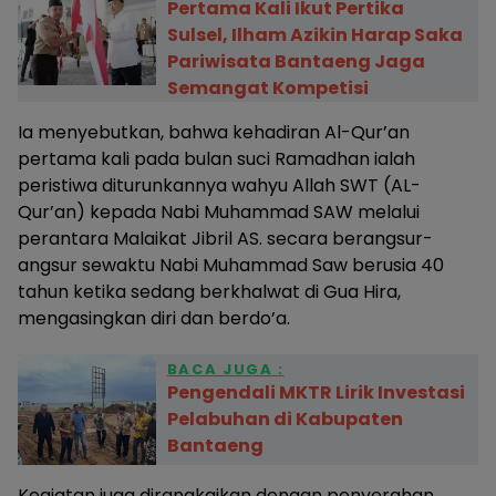
Pertama Kali Ikut Pertika
Sulsel, Ilham Azikin Harap Saka
Pariwisata Bantaeng Jaga
Semangat Kompetisi
Ia menyebutkan, bahwa kehadiran Al-Qur’an
pertama kali pada bulan suci Ramadhan ialah
peristiwa diturunkannya wahyu Allah SWT (AL-
Qur’an) kepada Nabi Muhammad SAW melalui
perantara Malaikat Jibril AS. secara berangsur-
angsur sewaktu Nabi Muhammad Saw berusia 40
tahun ketika sedang berkhalwat di Gua Hira,
mengasingkan diri dan berdo’a.
BACA JUGA :
Pengendali MKTR Lirik Investasi
Pelabuhan di Kabupaten
Bantaeng
Kegiatan juga dirangkaikan dengan penyerahan