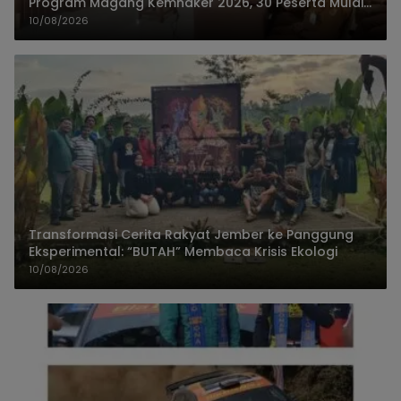
Program Magang Kemnaker 2026, 30 Peserta Mulai
Praktik
10/08/2026
Transformasi Cerita Rakyat Jember ke Panggung
Eksperimental: “BUTAH” Membaca Krisis Ekologi
10/08/2026