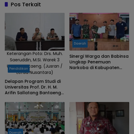
Pos Terkait
Daerah
Keterangan Poto: Drs. Muh.
Sinergi Warga dan Babinsa
Saeruddin, M.Si. Warek 3
Ungkap Penemuan
Unpas Bantaeng. (Jusran /
Narkoba di Kabupaten
Pendidikan
Lensa Nusantara)
Bantaeng
Delapan Program Studi di
Universitas Prof. Dr. H. M.
Arifin Sallatang Bantaeng
Tertulis Belum
Terakreditasi, Pihak
Kampus Beri Penjelasan
Daerah