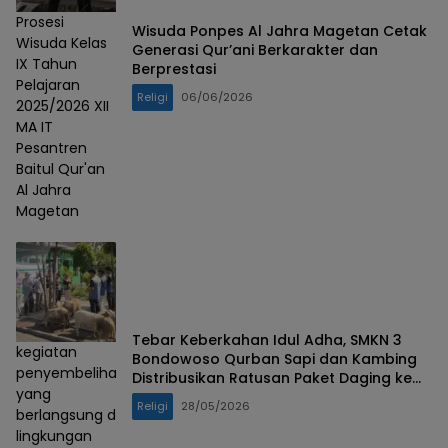
Prosesi
‎Wisuda Ponpes Al Jahra Magetan Cetak
Wisuda Kelas
Generasi Qur’ani Berkarakter dan
IX Tahun
Berprestasi
Pelajaran
Religi
06/06/2026
2025/2026 XII
MA IT
Pesantren
Baitul Qur'an
Al Jahra
Magetan
Tebar Keberkahan Idul Adha, SMKN 3
kegiatan
Bondowoso Qurban Sapi dan Kambing
penyembelihan
Distribusikan Ratusan Paket Daging ke
yang
Warga Terpencil
Religi
28/05/2026
berlangsung di
lingkungan