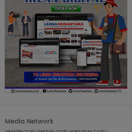
Media Network
|
BULETIN.CO.ID
|
FAKTUAL.CO.ID
|
KLIKTODAY.CO.ID
|