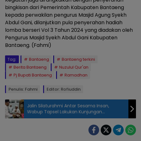
bingkisan dari Pemerintah Kabupaten Bantaeng
kepada perwakilan pengurus Masjid Agung Syekh
Abdul Gani, dilanjutkan pula penyerahan hadiah
lomba berseri Vol 3 Tahun 2024 yang diadakan oleh
Pengurus Masjid Syekh Abdul Gani Kabupaten
Bantaeng. (Fahmi)
Tag:
Bantaeng
Bantaeng terkini
Berita Bantaeng
Nuzulul Qur'an
Pj Bupati Bantaeng
Ramadhan
Penulis: Fahmi
Editor: Rofiuddin
Jalin Silaturahmi Antar Sesama Insan,
Wabup Tapsel Lakukan Kunjungan
Ramadhan 1445 H