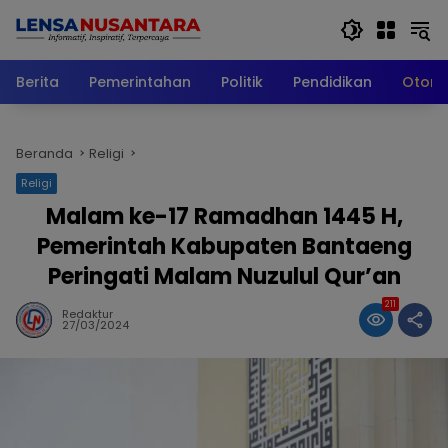
Langsung
ke
konten
Berita
Pemerintahan
Politik
Pendidikan
Otomo
Beranda
Religi
Religi
Malam ke-17 Ramadhan 1445 H,
Pemerintah Kabupaten Bantaeng
Peringati Malam Nuzulul Qur’an
211
Redaktur
27/03/2024