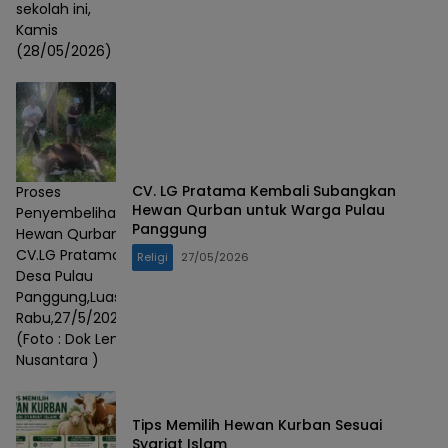
sekolah ini,
Kamis
(28/05/2026)
CV. LG Pratama Kembali Subangkan
Proses
Hewan Qurban untuk Warga Pulau
Penyembelihan
Panggung
Hewan Qurban
CV.LG Pratama Di
Religi
27/05/2026
Desa Pulau
Panggung,Luas,Kaur.
Rabu,27/5/2026.
(Foto : Dok Lensa
Nusantara )
Tips Memilih Hewan Kurban Sesuai
Syariat Islam