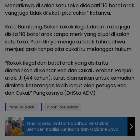
Menariknya, di salah satu toko didapati 110 botol arak
yang juga tidak dilekati pita cukai,” katanya.
Kata Bambang, Selain rokok ilegal, dalam razia juga
disita 110 botol arak tanpa merk yang dijual di salah
satu toko. Pemiliknya mengaku tidak tahu bahwa
menjual arak tanpa pita cukai itu melanggar hukum.
“Rokok ilegal dan botol arak yang disita itu
diamankan di Kantor Bea dan Cukai Jember. Penjual
arak, JI (44 tahun), turut diamankan untuk kemudian
dimintai keterangan lebih lanjut oleh petugas Bea
dan Cukai,” Pungkasnya (DriSta ADV)
Penulis: Badri
Editor: Rofiuddin
Gus Fawaid Daftar Bacabup ke Golkar
Jember: Koalisi Gerindra dan Golkar Punya
Kesamaan