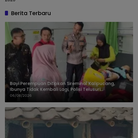
Berita Terbaru
Bayi Perempuan Ditipkan Sireminal Kalipucang,
Ibunya Tidak Kembali Lagi, Polisi Telusuri
Keberadaan Orang Tua
06/08/2026