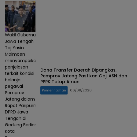
Wakil Gubernur
Jawa Tengah
Taj Yasin
Maimoen
menyampaikan
penjelasan
Dana Transfer Daerah Dipangkas,
terkait kondisi
Pemprov Jateng Pastikan Gaji ASN dan
belanja
PPPK Tetap Aman
pegawai
Pemerintahan
06/08/2026
Pemprov
Jateng dalam
Rapat Paripurna
DPRD Jawa
Tengah di
Gedung Berlian,
Kota