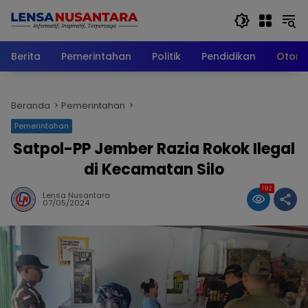
Langsung
ke
konten
Berita
Pemerintahan
Politik
Pendidikan
Otomo
Beranda
Pemerintahan
Pemerintahan
Satpol-PP Jember Razia Rokok Ilegal
di Kecamatan Silo
192
Lensa Nusantara
07/05/2024