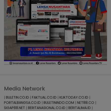
Media Network
|
BULETIN.CO.ID
|
FAKTUAL.CO.ID
|
KLIKTODAY.CO.ID
|
PORTALBANGSA.CO.ID
|
BULETININDO.COM
|
NET88.CO
|
SIGAP88.NET
|
BERITANASIONAL.CO.ID
|
BERITALIMA.ID
|