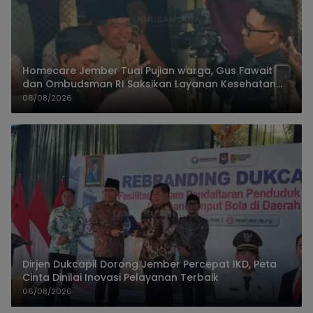
Homecare Jember Tuai Pujian warga, Gus Fawait
dan Ombudsman RI Saksikan Layanan Kesehatan
Rumah Pasien
06/08/2026
Dirjen Dukcapil Dorong Jember Percepat IKD, Peta
Cinta Dinilai Inovasi Pelayanan Terbaik
06/08/2026