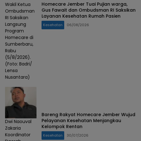
Homecare Jember Tuai Pujian warga,
Wakil Ketua
Gus Fawait dan Ombudsman RI Saksikan
Ombudsman
Layanan Kesehatan Rumah Pasien
RI Saksikan
Langsung
Kesehatan
06/08/2026
Program
Homecare di
Sumberbaru,
Rabu
(5/8/2026).
(Foto: Badri/
Lensa
Nusantara)
Bareng Rakyat Homecare Jember Wujud
Pelayanan Kesehatan Menjangkau
Dwi Naouval
Kelompok Rentan
Zakaria
Koordinator
Kesehatan
30/07/2026