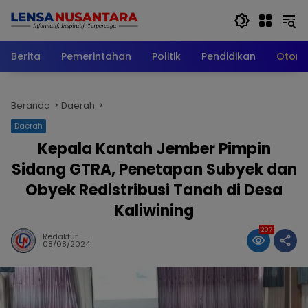
Langsung
ke
konten
Berita
Pemerintahan
Politik
Pendidikan
Otomo
Beranda
Daerah
Daerah
Kepala Kantah Jember Pimpin
Sidang GTRA, Penetapan Subyek dan
Obyek Redistribusi Tanah di Desa
Kaliwining
207
Redaktur
08/08/2024