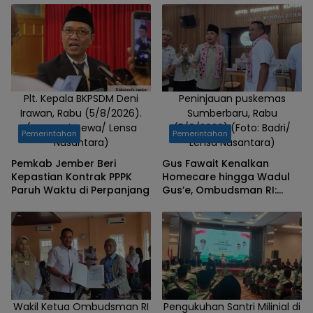
Ditingkatkan
Plt. Kepala BKPSDM Deni
Peninjauan puskemas
Irawan, Rabu (5/8/2026).
Sumberbaru, Rabu
(Foto: Istimewa/ Lensa
(5/8/2026).(Foto: Badri/
Pemerintahan
Pemerintahan
Nusantara)
Lensa Nusantara)
Pemkab Jember Beri
Gus Fawait Kenalkan
Kepastian Kontrak PPPK
Homecare hingga Wadul
Paruh Waktu di Perpanjang
Gus’e, Ombudsman RI:
Jember Berhasil Hadirkan
Layanan Kualitas
Wakil Ketua Ombudsman RI
Pengukuhan Santri Milinial di