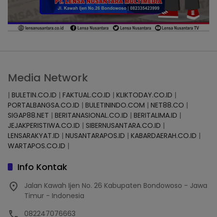
Media Network
|
BULETIN.CO.ID
|
FAKTUAL.CO.ID
|
KLIKTODAY.CO.ID
|
PORTALBANGSA.CO.ID
|
BULETININDO.COM
|
NET88.CO
|
SIGAP88.NET
|
BERITANASIONAL.CO.ID
|
BERITALIMA.ID
|
JEJAKPERISTIWA.CO.ID
|
SIBERNUSANTARA.CO.ID
|
LENSARAKYAT.ID
|
NUSANTARAPOS.ID
|
KABARDAERAH.CO.ID
|
WARTAPOS.CO.ID
|
Info Kontak
Jalan Kawah Ijen No. 26 Kabupaten Bondowoso - Jawa
Timur - Indonesia
082247076663