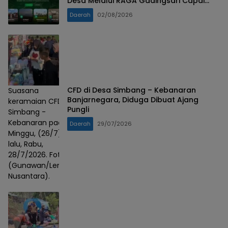
Desa Melalui RAGA Gadingsari Capai
98% Penyelesaian
Daerah
02/08/2026
CFD di Desa Simbang – Kebanaran
Suasana
Banjarnegara, Diduga Dibuat Ajang
keramaian CFD
Pungli
Simbang -
Kebanaran pada
Daerah
29/07/2026
Minggu, (26/7)
lalu, Rabu,
28/7/2026. Foto :
(Gunawan/Lensa
Nusantara).