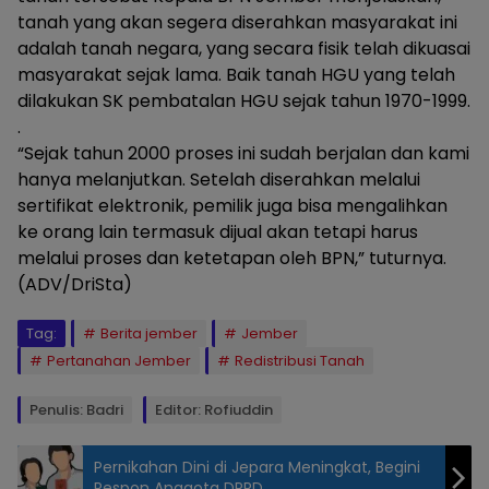
tanah yang akan segera diserahkan masyarakat ini
adalah tanah negara, yang secara fisik telah dikuasai
masyarakat sejak lama. Baik tanah HGU yang telah
dilakukan SK pembatalan HGU sejak tahun 1970-1999.
.
“Sejak tahun 2000 proses ini sudah berjalan dan kami
hanya melanjutkan. Setelah diserahkan melalui
sertifikat elektronik, pemilik juga bisa mengalihkan
ke orang lain termasuk dijual akan tetapi harus
melalui proses dan ketetapan oleh BPN,” tuturnya.
(ADV/DriSta)
Tag:
Berita jember
Jember
Pertanahan Jember
Redistribusi Tanah
Penulis: Badri
Editor: Rofiuddin
Pernikahan Dini di Jepara Meningkat, Begini
Respon Anggota DPRD