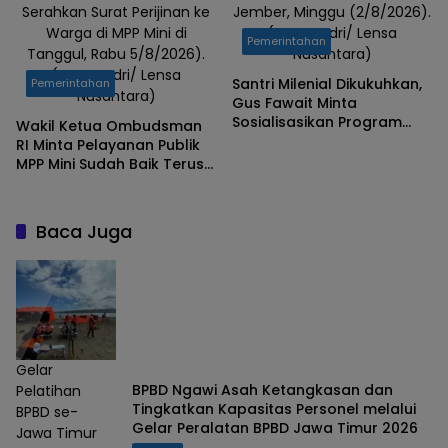
Serahkan Surat Perijinan ke
Jember, Minggu (2/8/2026).
Warga di MPP Mini di
(Foto: Badri/ Lensa
Pemerintahan
Tanggul, Rabu 5/8/2026).
Nusantara)
(Foto: Badri/ Lensa
Santri Milenial Dikukuhkan,
Pemerintahan
Nusantara)
Gus Fawait Minta
Sosialisasikan Program
Wakil Ketua Ombudsman
Pemkab Jember
RI Minta Pelayanan Publik
MPP Mini Sudah Baik Terus
Dipertahankan
Baca Juga
Gelar
BPBD Ngawi Asah Ketangkasan dan
Pelatihan
Tingkatkan Kapasitas Personel melalui
BPBD se-
Gelar Peralatan BPBD Jawa Timur 2026
Jawa Timur