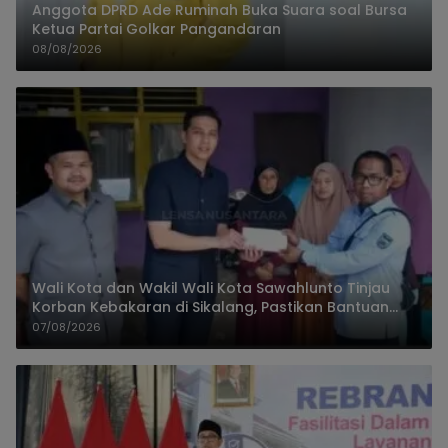
Anggota DPRD Ade Ruminah Buka Suara soal Bursa
Ketua Partai Golkar Pangandaran
08/08/2026
Wali Kota dan Wakil Wali Kota Sawahlunto Tinjau
Korban Kebakaran di Sikalang, Pastikan Bantuan
dan Perkuat Mitigasi Bencana
07/08/2026