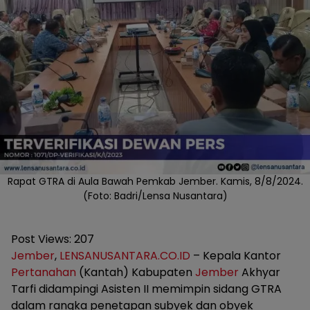
Rapat GTRA di Aula Bawah Pemkab Jember. Kamis, 8/8/2024.
(Foto: Badri/Lensa Nusantara)
Post Views:
207
Jember
,
LENSANUSANTARA.CO.ID
– Kepala Kantor
Pertanahan
(Kantah) Kabupaten
Jember
Akhyar
Tarfi didampingi Asisten II memimpin sidang GTRA
dalam rangka penetapan subyek dan obyek