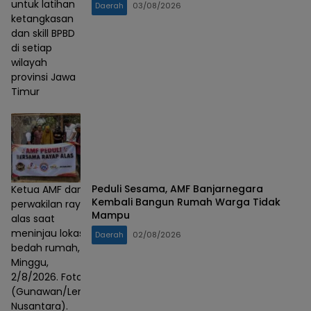
untuk latihan
Daerah
03/08/2026
ketangkasan
dan skill BPBD
di setiap
wilayah
provinsi Jawa
Timur
Peduli Sesama, AMF Banjarnegara
Ketua AMF dan
Kembali Bangun Rumah Warga Tidak
perwakilan rayap
Mampu
alas saat
meninjau lokasi
Daerah
02/08/2026
bedah rumah,
Minggu,
2/8/2026. Foto :
(Gunawan/Lensa
Nusantara).