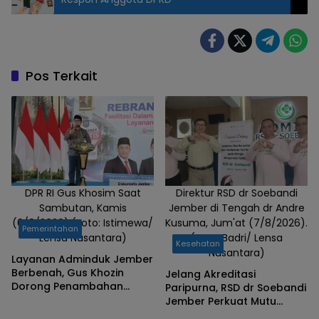
Rapat
GTRA di
Aula Bawah
Pemkab
Pos Terkait
Jember.
Kamis,
8/8/2024.
(Foto:
Badri/Lensa
Nusantara)
DPR RI Gus Khosim Saat
Direktur RSD dr Soebandi
Sambutan, Kamis
Jember di Tengah dr Andre
(6/8/2026).(Foto: Istimewa/
Kusuma, Jum'at (7/8/2026).
Pemerintahan
Lensa Nusantara)
(Foto: Badri/ Lensa
Kesehatan
Nusantara)
Layanan Adminduk Jember
Berbenah, Gus Khozin
Jelang Akreditasi
Dorong Penambahan
Paripurna, RSD dr Soebandi
Mesin Cetak e-KTP
Jember Perkuat Mutu
Pelayanan Terus