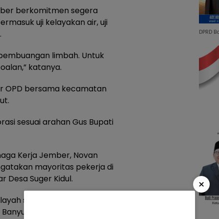
mber berkomitmen segera
masuk uji kelayakan air, uji
DPRD B
.
pembuangan limbah. Untuk
oalan,” katanya.
antar OPD bersama kecamatan
ut.
si sesuai arahan Gus Bupati
naga Kerja Jember, Novan
ngatakan mayoritas pekerja di
r Desa Suger Kidul.
×
wilayah setempat, meski ada
 Banyuwangi,” ujarnya.