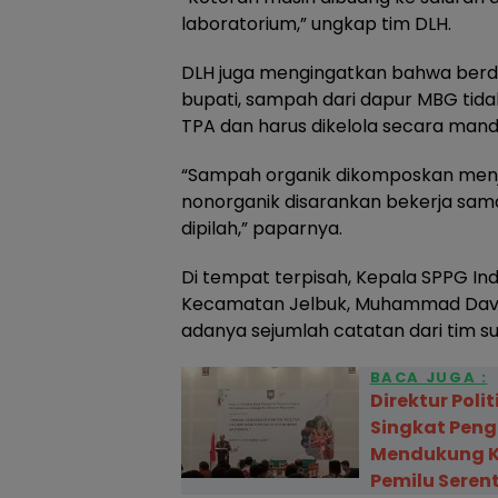
laboratorium,” ungkap tim DLH.
DLH juga mengingatkan bahwa berd
bupati, sampah dari dapur MBG tida
TPA dan harus dikelola secara mandi
“Sampah organik dikomposkan men
nonorganik disarankan bekerja sa
dipilah,” paparnya.
Di tempat terpisah, Kepala SPPG In
Kecamatan Jelbuk, Muhammad Dav
adanya sejumlah catatan dari tim su
BACA JUGA :
Direktur Poli
Singkat Peng
Mendukung K
Pemilu Seren