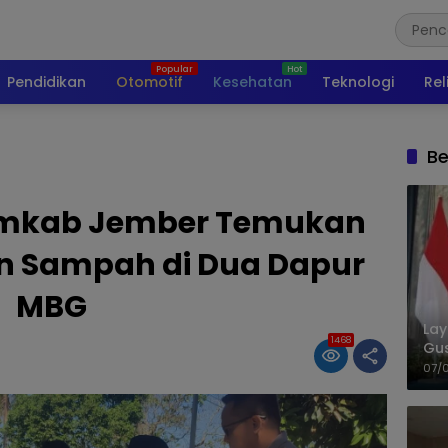
Pendidikan
Otomotif
Kesehatan
Teknologi
Rel
Be
Pemkab Jember Temukan
n Sampah di Dua Dapur
MBG
La
1468
Gu
Cet
07/