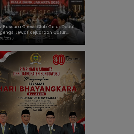
 Bassura Chess Club Gelar Debut
gengsi Lewat Kejuaraan Catur
at Piala Bank Jakarta 2026
08/2026