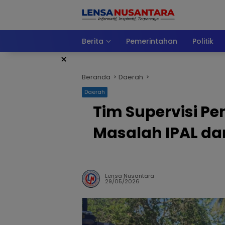
Langsung
ke
konten
Berita
Pemerintahan
Politik
×
Beranda
Daerah
Daerah
Tim Supervisi 
Masalah IPAL da
Lensa Nusantara
29/05/2026