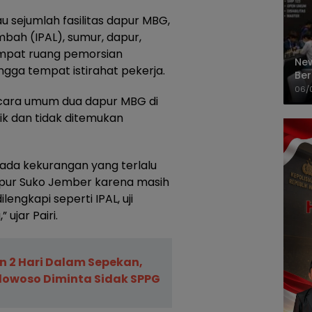
u sejumlah fasilitas dapur MBG,
imbah (IPAL), sumur, dapur,
empat ruang pemorsian
New
gga tempat istirahat pekerja.
Ber
Cep
06/
ecara umum dua dapur MBG di
ik dan tidak ditemukan
k ada kekurangan yang terlalu
pur Suko Jember karena masih
engkapi seperti IPAL, uji
 ujar Pairi.
n 2 Hari Dalam Sepekan,
owoso Diminta Sidak SPPG