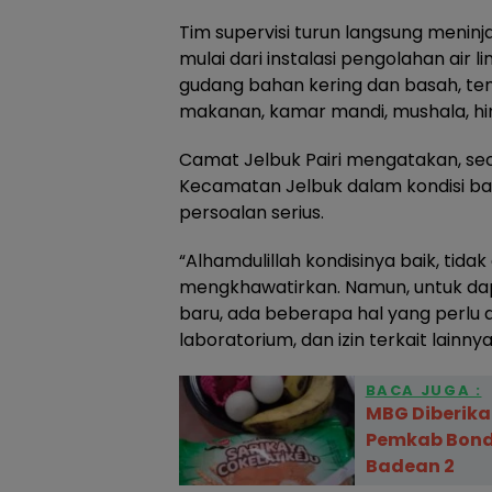
Tim supervisi turun langsung meninja
mulai dari instalasi pengolahan air l
gudang bahan kering dan basah, t
makanan, kamar mandi, mushala, hin
Camat Jelbuk Pairi mengatakan, s
Kecamatan Jelbuk dalam kondisi ba
persoalan serius.
“Alhamdulillah kondisinya baik, tida
mengkhawatirkan. Namun, untuk da
baru, ada beberapa hal yang perlu dil
laboratorium, dan izin terkait lainnya,”
BACA JUGA :
MBG Diberika
Pemkab Bond
Badean 2