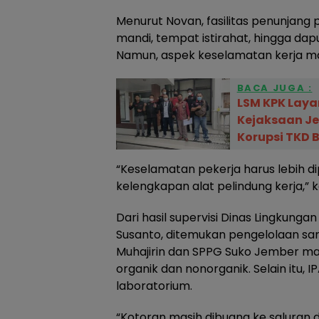
Menurut Novan, fasilitas penunjang 
mandi, tempat istirahat, hingga da
Namun, aspek keselamatan kerja mas
BACA JUGA :
LSM KPK Laya
Kejaksaan J
Korupsi TKD B
“Keselamatan pekerja harus lebih di
kelengkapan alat pelindung kerja,” 
Dari hasil supervisi Dinas Lingkunga
Susanto, ditemukan pengelolaan sa
Muhajirin dan SPPG Suko Jember mas
organik dan nonorganik. Selain itu, I
laboratorium.
“Kotoran masih dibuang ke saluran d