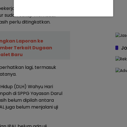
pekerja seperti mushala, kamar
pur sudah cukup memadai.
ih perlu ditingkatkan.
ngkan Laporan ke
Jo
ember Terkait Dugaan
alet Baru
perhatikan lagi, termasuk
katanya.
n Hidup (DLH) Wahyu Hari
mpah di SPPG Yayasan Darul
ih belum dipilah antara
PAL juga belum menjalani uji
an IPAL belum ada uji