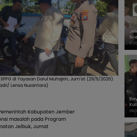
Jel
Soe
Pel
07/
SPPG di Yayasan Darul Muhajirin, Jum'at (29/5/2026).
Badri/ Lensa Nusantara)
Bay
Kal
Pol
06/
Pemerintah Kabupaten Jember
ensi masalah pada Program
matan Jelbuk, Jumat