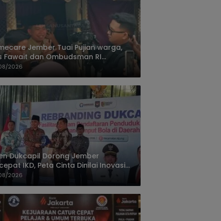
ecare Jember Tuai Pujian warga,
s Fawait dan Ombudsman RI
ksikan Layanan Kesehatan Rumah
08/2026
ien
jen Dukcapil Dorong Jember
cepat IKD, Peta Cinta Dinilai Inovasi
ayanan Terbaik
08/2026