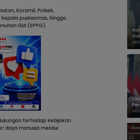
atan, Koramil, Polsek,
, kepala puskesmas, hingga
nuhan Gizi (SPPG).
Hom
Gu
Sa
06/
Pas
Dir
Per
Pel
06/
 dukungan terhadap kebijakan
er daya manusia melalui