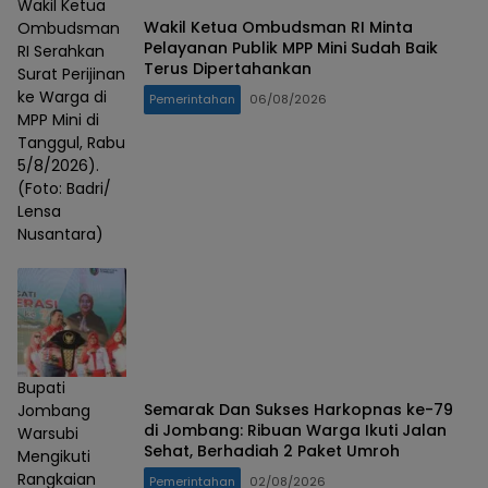
Wakil Ketua
Wakil Ketua Ombudsman RI Minta
Ombudsman
Pelayanan Publik MPP Mini Sudah Baik
RI Serahkan
Terus Dipertahankan
Surat Perijinan
ke Warga di
Pemerintahan
06/08/2026
MPP Mini di
Tanggul, Rabu
5/8/2026).
(Foto: Badri/
Lensa
Nusantara)
Bupati
Semarak Dan Sukses Harkopnas ke-79
Jombang
di Jombang: Ribuan Warga Ikuti Jalan
Warsubi
Sehat, Berhadiah 2 Paket Umroh
Mengikuti
Rangkaian
Pemerintahan
02/08/2026