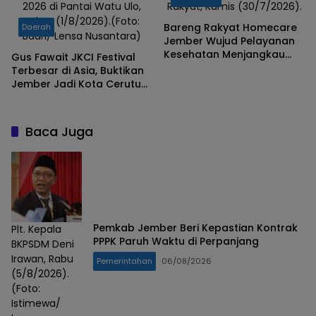
2026 di Pantai Watu Ulo,
Rakyat, Kamis (30/7/2026).
Sabtu (1/8/2026).(Foto:
Bareng Rakyat Homecare
Daerah
Badri/ Lensa Nusantara)
Jember Wujud Pelayanan
Kesehatan Menjangkau
Gus Fawait JKCI Festival
Kelompok Rentan
Terbesar di Asia, Buktikan
Jember Jadi Kota Cerutu
Dunia
Baca Juga
Pemkab Jember Beri Kepastian Kontrak
Plt. Kepala
PPPK Paruh Waktu di Perpanjang
BKPSDM Deni
Irawan, Rabu
Pemerintahan
06/08/2026
(5/8/2026).
(Foto:
Istimewa/