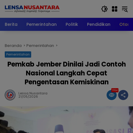
Langsung
ke
konten
Berita
Pemerintahan
Politik
Pendidikan
Otomo
Beranda
Pemerintahan
Pemerintahan
Pemkab Jember Dinilai Jadi Contoh
Nasional Langkah Cepat
Pengentasan Kemiskinan
1164
Lensa Nusantara
21/05/2026