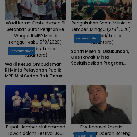
Wakil Ketua Ombudsman RI
Pengukuhan Santri Milinial di
Serahkan Surat Perijinan ke
Jember, Minggu (2/8/2026).
Warga di MPP Mini di
(Foto: Badri/ Lensa
Pemerintahan
Tanggul, Rabu 5/8/2026).
Nusantara)
(Foto: Badri/ Lensa
Santri Milenial Dikukuhkan,
Pemerintahan
Nusantara)
Gus Fawait Minta
Sosialisasikan Program
Wakil Ketua Ombudsman
Pemkab Jember
RI Minta Pelayanan Publik
MPP Mini Sudah Baik Terus
Dipertahankan
Bupati Jember Muhammad
Dwi Naouval Zakaria
Fawait dalam Festival JKCI
Koordinator Daerah Bareng
Kesehatan