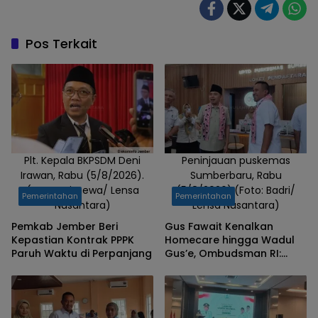
Jember
Gus Fawait
Tampak di
Pos Terkait
Tengah,
Kamis
(21/5/2026).
(Foto:
istimewa/
Lensa
Nusantara)
Plt. Kepala BKPSDM Deni
Peninjauan puskemas
Irawan, Rabu (5/8/2026).
Sumberbaru, Rabu
(Foto: Istimewa/ Lensa
(5/8/2026).(Foto: Badri/
Pemerintahan
Pemerintahan
Nusantara)
Lensa Nusantara)
Pemkab Jember Beri
Gus Fawait Kenalkan
Kepastian Kontrak PPPK
Homecare hingga Wadul
Paruh Waktu di Perpanjang
Gus’e, Ombudsman RI:
Jember Berhasil Hadirkan
Layanan Kualitas