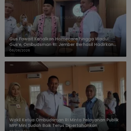
Gus Fawait Kenalkan Homecare hingga Wadul
Gus’e, Ombudsman RI: Jember Berhasil Hadirkan
Layanan Kualitas
06/08/2026
Wakil Ketua Ombudsman RI Minta Pelayanan Publik
MPP Mini Sudah Baik Terus Dipertahankan