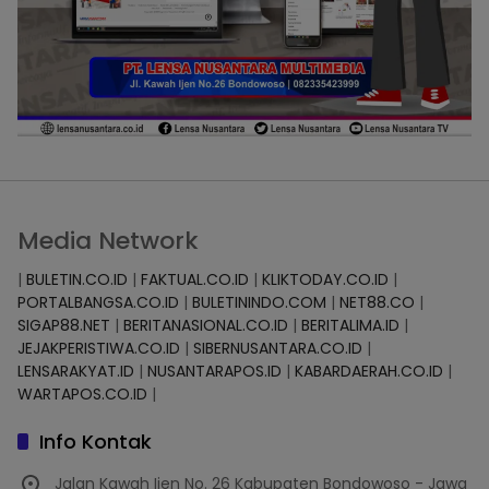
Media Network
|
BULETIN.CO.ID
|
FAKTUAL.CO.ID
|
KLIKTODAY.CO.ID
|
PORTALBANGSA.CO.ID
|
BULETININDO.COM
|
NET88.CO
|
SIGAP88.NET
|
BERITANASIONAL.CO.ID
|
BERITALIMA.ID
|
JEJAKPERISTIWA.CO.ID
|
SIBERNUSANTARA.CO.ID
|
LENSARAKYAT.ID
|
NUSANTARAPOS.ID
|
KABARDAERAH.CO.ID
|
WARTAPOS.CO.ID
|
Info Kontak
Jalan Kawah Ijen No. 26 Kabupaten Bondowoso - Jawa