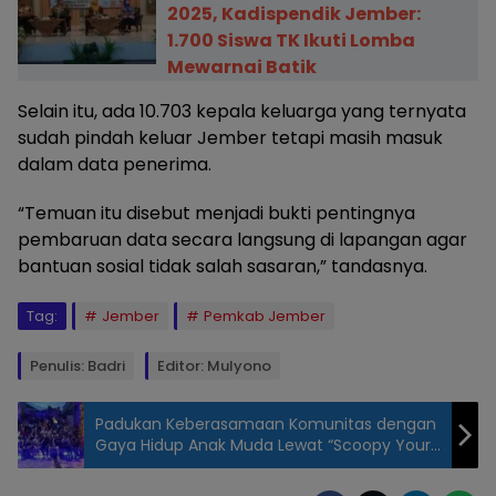
2025, Kadispendik Jember:
1.700 Siswa TK Ikuti Lomba
Mewarnai Batik
Selain itu, ada 10.703 kepala keluarga yang ternyata
sudah pindah keluar Jember tetapi masih masuk
dalam data penerima.
“Temuan itu disebut menjadi bukti pentingnya
pembaruan data secara langsung di lapangan agar
bantuan sosial tidak salah sasaran,” tandasnya.
Tag:
Jember
Pemkab Jember
Penulis: Badri
Editor: Mulyono
Padukan Keberasamaan Komunitas dengan
Gaya Hidup Anak Muda Lewat “Scoopy Your
Mode, Your Ride
Bupati