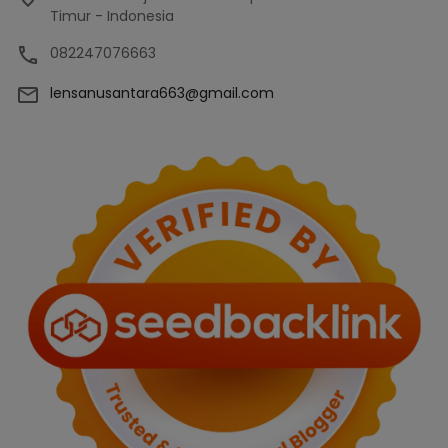
Timur - Indonesia
082247076663
lensanusantara663@gmail.com