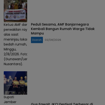
Peduli Sesama, AMF Banjarnegara
Ketua AMF dan
Kembali Bangun Rumah Warga Tidak
perwakilan rayap
Mampu
alas saat
meninjau lokasi
Daerah
02/08/2026
bedah rumah,
Minggu,
2/8/2026. Foto :
(Gunawan/Lensa
Nusantara).
Bupati
Jember
Gus Fawait JKCI Festival Terbesar di