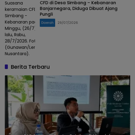
CFD di Desa Simbang – Kebanaran
Suasana
Banjarnegara, Diduga Dibuat Ajang
keramaian CFD
Pungli
Simbang -
Kebanaran pada
Daerah
29/07/2026
Minggu, (26/7)
lalu, Rabu,
28/7/2026. Foto :
(Gunawan/Lensa
Nusantara).
Berita Terbaru