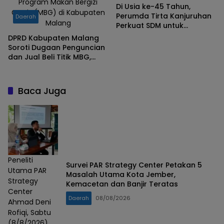
Program Makan Bergizi
Di Usia ke-45 Tahun,
Gratis (MBG) di Kabupaten
Perumda Tirta Kanjuruhan
Daerah
Malang
Perkuat SDM untuk
Menjawab Tantangan Air
DPRD Kabupaten Malang
Bersih Masa Depan
Soroti Dugaan Penguncian
dan Jual Beli Titik MBG,
Minta Pengawasan SPPG
Diperketat
Baca Juga
Peneliti
Survei PAR Strategy Center Petakan 5
Utama PAR
Masalah Utama Kota Jember,
Strategy
Kemacetan dan Banjir Teratas
Center
Daerah
08/08/2026
Ahmad Deni
Rofiqi, Sabtu
(8/8/2026).