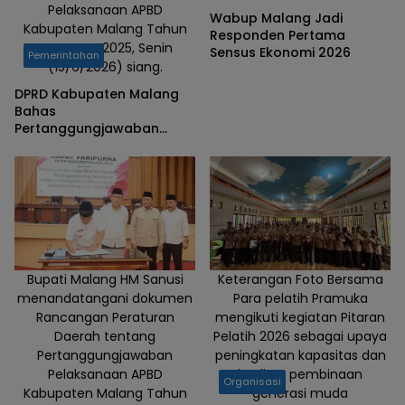
Pelaksanaan APBD
Wabup Malang Jadi
Kabupaten Malang Tahun
Responden Pertama
Anggaran 2025, Senin
Sensus Ekonomi 2026
Pemerintahan
(15/6/2026) siang.
DPRD Kabupaten Malang
Bahas
Pertanggungjawaban
APBD 2025
Bupati Malang HM Sanusi
Keterangan Foto Bersama
menandatangani dokumen
Para pelatih Pramuka
Rancangan Peraturan
mengikuti kegiatan Pitaran
Daerah tentang
Pelatih 2026 sebagai upaya
Pertanggungjawaban
peningkatan kapasitas dan
Pelaksanaan APBD
kualitas pembinaan
Organisasi
Kabupaten Malang Tahun
generasi muda