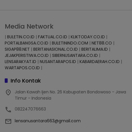
Media Network
|
BULETIN.CO.ID
|
FAKTUAL.CO.ID
|
KLIKTODAY.CO.ID
|
PORTALBANGSA.CO.ID
|
BULETININDO.COM
|
NET88.CO
|
SIGAP88.NET
|
BERITANASIONAL.CO.ID
|
BERITALIMA.ID
|
JEJAKPERISTIWA.CO.ID
|
SIBERNUSANTARA.CO.ID
|
LENSARAKYAT.ID
|
NUSANTARAPOS.ID
|
KABARDAERAH.CO.ID
|
WARTAPOS.CO.ID
|
Info Kontak
Jalan Kawah Ijen No. 26 Kabupaten Bondowoso - Jawa
Timur - Indonesia
082247076663
lensanusantara663@gmail.com