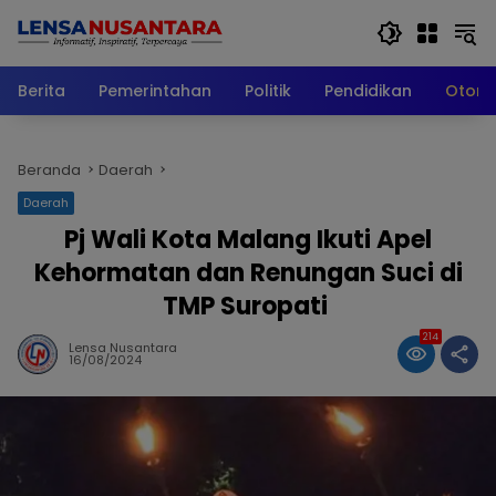
Langsung
ke
konten
Berita
Pemerintahan
Politik
Pendidikan
Otomo
Beranda
Daerah
Daerah
Pj Wali Kota Malang Ikuti Apel
Kehormatan dan Renungan Suci di
TMP Suropati
214
Lensa Nusantara
16/08/2024