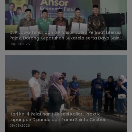
DJP Jawa Timur dan GP Ansor Jatim Perkuat Literasi
Pajak, Dorong Kepatuhan Sukarela serta Daya Saing
UMKM
08/08/2026
Hari ke-4 Pelatihan Hilirisasi Kaliori, Praktik
Lapangan Dipandu dari Rama Shinta Cirebon
08/08/2026