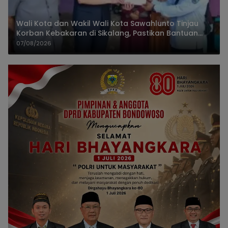
Wali Kota dan Wakil Wali Kota Sawahlunto Tinjau
Korban Kebakaran di Sikalang, Pastikan Bantuan
dan Perkuat Mitigasi Bencana
07/08/2026