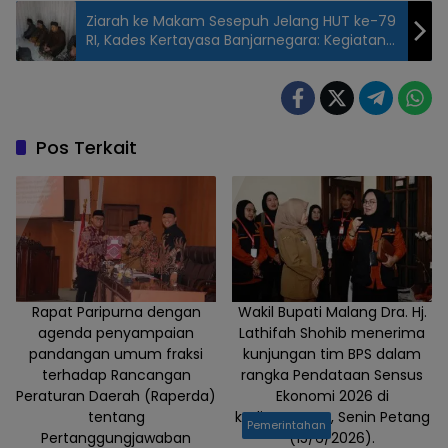
Ziarah ke Makam Sesepuh Jelang HUT ke-79
RI, Kades Kertayasa Banjarnegara: Kegiatan
Rutin Setiap Tahun
Pos Terkait
Rapat Paripurna dengan
Wakil Bupati Malang Dra. Hj.
agenda penyampaian
Lathifah Shohib menerima
pandangan umum fraksi
kunjungan tim BPS dalam
terhadap Rancangan
rangka Pendataan Sensus
Peraturan Daerah (Raperda)
Ekonomi 2026 di
tentang
kediamannya, Senin Petang
Pemerintahan
Pertanggungjawaban
(15/6/2026).