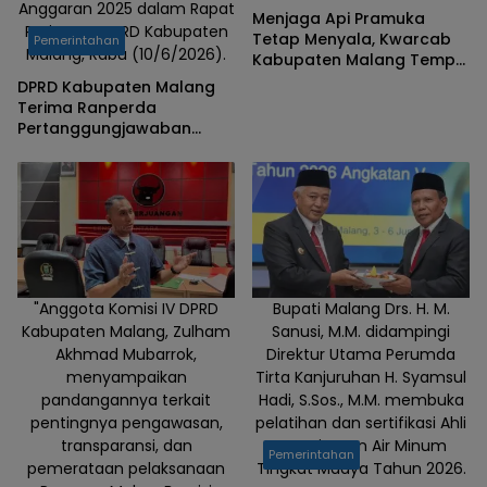
Anggaran 2025 dalam Rapat
Menjaga Api Pramuka
Paripurna DPRD Kabupaten
Tetap Menyala, Kwarcab
Pemerintahan
Malang, Rabu (10/6/2026).
Kabupaten Malang Tempa
Pelatih Hadapi Tantangan
DPRD Kabupaten Malang
Generasi Digital
Terima Ranperda
Pertanggungjawaban
APBD 2025
"Anggota Komisi IV DPRD
Bupati Malang Drs. H. M.
Kabupaten Malang, Zulham
Sanusi, M.M. didampingi
Akhmad Mubarrok,
Direktur Utama Perumda
menyampaikan
Tirta Kanjuruhan H. Syamsul
pandangannya terkait
Hadi, S.Sos., M.M. membuka
pentingnya pengawasan,
pelatihan dan sertifikasi Ahli
transparansi, dan
Manajemen Air Minum
Pemerintahan
pemerataan pelaksanaan
Tingkat Madya Tahun 2026.