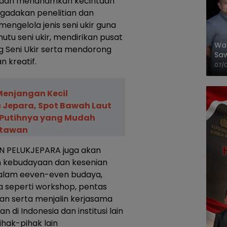
n dan menanamkan kecintaan
ngadakan penelitian dan
 mengelola jenis seni ukir guna
tu seni ukir, mendirikan pusat
Wal
g Seni Ukir serta mendorong
Saw
n kreatif.
Sik
07/
Mit
Menjangan Kecil
Jepara, Spot Bawah Laut
 Putihnya yang Mudah
atawan
N PELUKJEPARA juga akan
n kebudayaan dan kesenian
t dalam eeven-even budaya,
 seperti workshop, pentas
an serta menjalin kerjasama
 di Indonesia dan institusi lain
ak-pihak lain