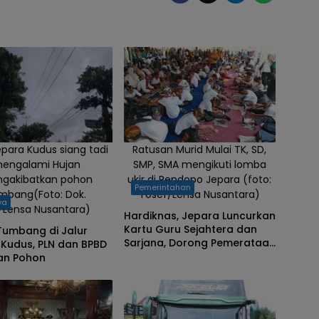
epara Kudus siang tadi
Ratusan Murid Mulai TK, SD,
engalami Hujan
SMP, SMA mengikuti lomba
gakibatkan pohon
ukir di Pendopo Jepara (foto:
Pemerintahan
mbang(Foto: Dok.
Yosef/Lensa Nusantara)
wa
/Lensa Nusantara)
Hardiknas, Jepara Luncurkan
Kartu Guru Sejahtera dan
Tumbang di Jalur
Sarjana, Dorong Pemerataan
Kudus, PLN dan BPBD
Pendidikan
n Pohon