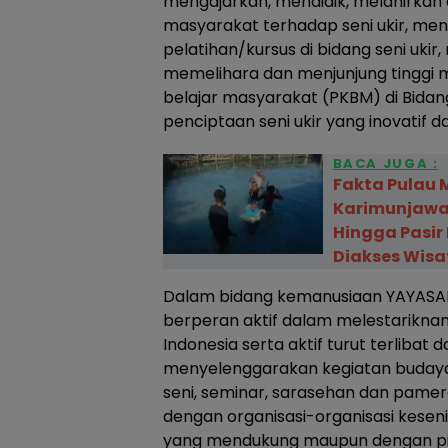
mengajarkan, mendidik, melahirka
masyarakat terhadap seni ukir, me
pelatihan/kursus di bidang seni ukir,
memelihara dan menjunjung tinggi mu
belajar masyarakat (PKBM) di Bidan
penciptaan seni ukir yang inovatif da
BACA JUGA :
Fakta Pulau 
Karimunjawa 
Hingga Pasir
Diakses Wis
Dalam bidang kemanusiaan YAYASA
berperan aktif dalam melestarikna
Indonesia serta aktif turut terliba
menyelenggarakan kegiatan budaya
seni, seminar, sarasehan dan pamer
dengan organisasi-organisasi kesenian
yang mendukung maupun dengan pih