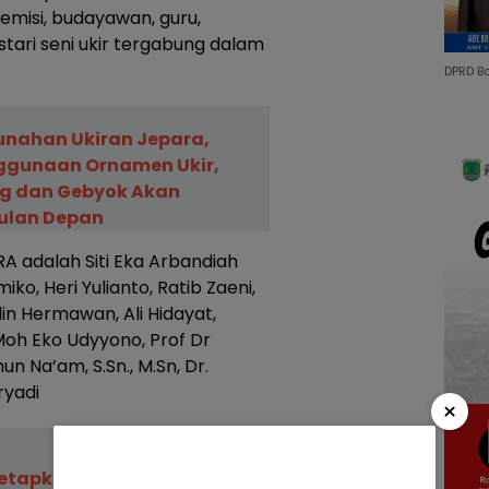
misi, budayawan, guru,
estari seni ukir tergabung dalam
DPRD B
nahan Ukiran Jepara,
ggunaan Ornamen Ukir,
g dan Gebyok Akan
ulan Depan
 adalah Siti Eka Arbandiah
o, Heri Yulianto, Ratib Zaeni,
din Hermawan, Ali Hidayat,
Moh Eko Udyyono, Prof Dr
n Na’am, S.Sn., M.Sn, Dr.
ryadi
×
Tetapkan Pasangan Calon