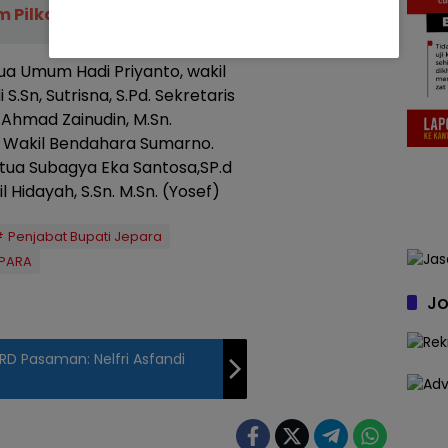
am Pilkada 2024
ua Umum Hadi Priyanto, wakil
S.Sn, Sutrisna, S.Pd. Sekretaris
 Ahmad Zainudin, M.Sn.
 Wakil Bendahara Sumarno.
tua Subagya Eka Santosa,SP.d
l Hidayah, S.Sn. M.Sn. (Yosef)
Penjabat Bupati Jepara
EPARA
Jo
RD Pasaman: Nelfri Asfandi