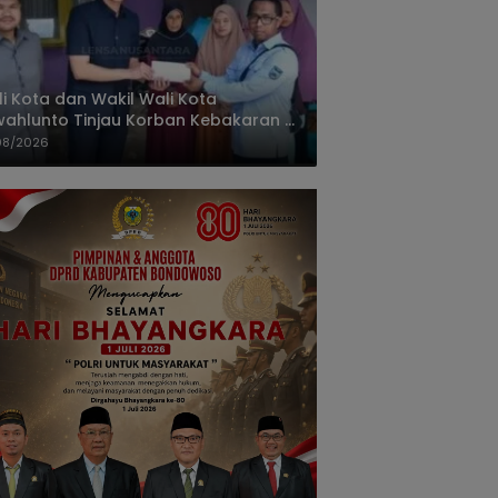
i Kota dan Wakil Wali Kota
ahlunto Tinjau Korban Kebakaran di
alang, Pastikan Bantuan dan Perkuat
08/2026
igasi Bencana