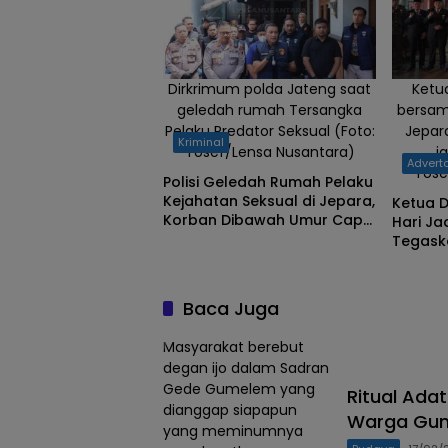
Dirkrimum polda Jateng saat
Ketu
geledah rumah Tersangka
bersam
Pelaku Predator Seksual (Foto:
Jepar
Kriminal
Yosef/Lensa Nusantara)
j
Adverto
Yose
Polisi Geledah Rumah Pelaku
Kejahatan Seksual di Jepara,
Ketua D
Korban Dibawah Umur Capai
Hari Ja
31 Orang
Tegaska
Mulus”
Diwuju
Baca Juga
Masyarakat berebut
degan ijo dalam Sadran
Gede Gumelem yang
‎Ritual Ad
dianggap siapapun
Warga Gum
yang meminumnya