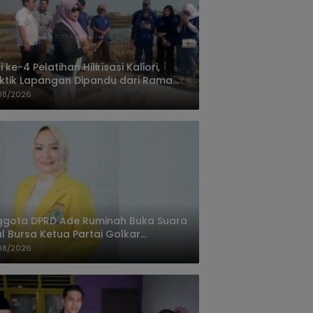
i ke-4 Pelatihan Hilirisasi Kaliori,
ktik Lapangan Dipandu dari Rama
nta Cirebon
08/2026
ggota DPRD Ade Ruminah Buka Suara
l Bursa Ketua Partai Golkar
ngandaran
08/2026