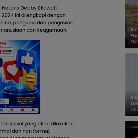
 Notaris Debby Ekowati,
 2024 ini dilengkapi dengan
embina, pengurus dan pengawas
Har
 kemanusiaan dan keagamaan.
Pra
Shi
08/
An
soa
Pa
08/
tan sosial yang akan dilakukan
rmal dan non formal,