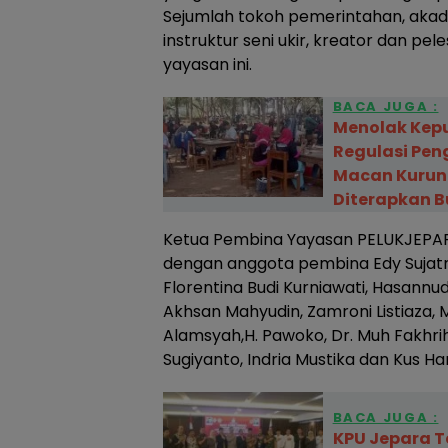
Sejumlah tokoh pemerintahan, akade
instruktur seni ukir, kreator dan pel
yayasan ini.
BACA JUGA :
Menolak Kepu
Regulasi Pen
Macan Kurun
Diterapkan B
Ketua Pembina Yayasan PELUKJEPARA
dengan anggota pembina Edy Sujatmik
Florentina Budi Kurniawati, Hasannu
Akhsan Mahyudin, Zamroni Listiaza, 
Alamsyah,H. Pawoko, Dr. Muh Fakhrihu
Sugiyanto, Indria Mustika dan Kus Ha
BACA JUGA :
KPU Jepara 