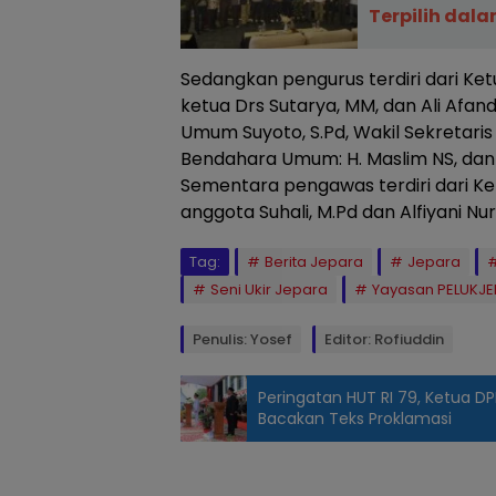
Terpilih dal
Sedangkan pengurus terdiri dari Ket
ketua Drs Sutarya, MM, dan Ali Afandi 
Umum Suyoto, S.Pd, Wakil Sekretaris
Bendahara Umum: H. Maslim NS, dan
Sementara pengawas terdiri dari Ke
anggota Suhali, M.Pd dan Alfiyani Nuri
Tag:
Berita Jepara
Jepara
Seni Ukir Jepara
Yayasan PELUKJ
Penulis: Yosef
Editor: Rofiuddin
Peringatan HUT RI 79, Ketua DP
Bacakan Teks Proklamasi