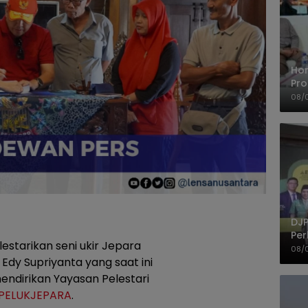
Ho
Pro
Mis
08/
Ke
DJP
Per
estarikan seni ukir Jepara
Kep
08/
UM
Edy Supriyanta yang saat ini
ndirikan Yayasan Pelestari
PELUKJEPARA
.