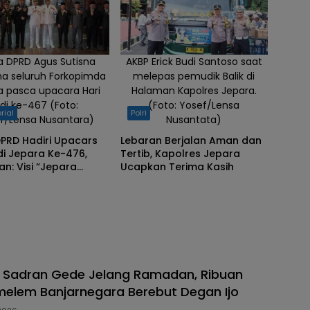
a DPRD Agus Sutisna
AKBP Erick Budi Santoso saat
a seluruh Forkopimda
melepas pemudik Balik di
a pasca upacara Hari
Halaman Kapolres Jepara.
adi ke-467 (Foto:
(Foto: Yosef/Lensa
rial
Polri
f/Lensa Nusantara)
Nusantata)
PRD Hadiri Upacars
Lebaran Berjalan Aman dan
di Jepara Ke-476,
Tertib, Kapolres Jepara
n: Visi “Jepara
Ucapkan Terima Kasih
 Harus Benar-benar
dkan
at Sadran Gede Jelang Ramadan, Ribuan
elem Banjarnegara Berebut Degan Ijo