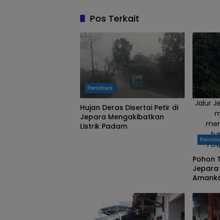
Pos Terkait
Peristiwa
Jalur J
Hujan Deras Disertai Petir di
m
Jepara Mengakibatkan
men
Listrik Padam
tu
Peristi
PLN
Pohon 
Jepara 
Amanka