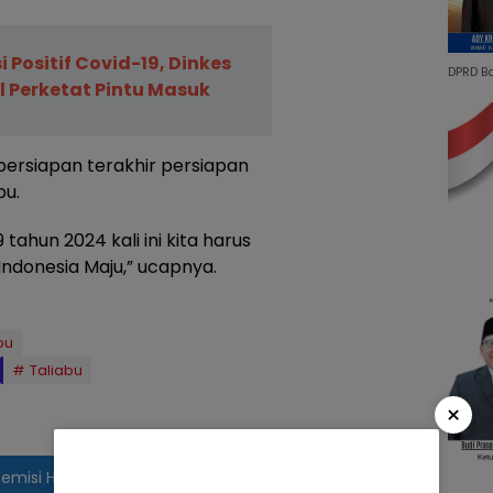
 Positif Covid-19, Dinkes
DPRD B
l Perketat Pintu Masuk
ersiapan terakhir persiapan
bu.
tahun 2024 kali ini kita harus
Indonesia Maju,” ucapnya.
bu
Taliabu
×
 Remisi HUT Ke-79 Kepada