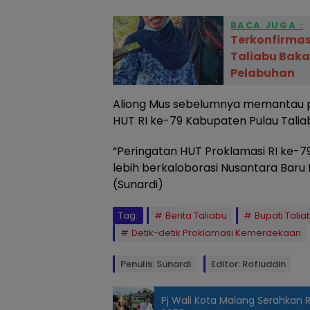
BACA JUGA :
Terkonfirmasi
Taliabu Baka
Pelabuhan
Aliong Mus sebelumnya memantau p
HUT RI ke-79 Kabupaten Pulau Talia
“Peringatan HUT Proklamasi RI ke-79 
lebih berkaloborasi Nusantara Baru 
(Sunardi)
Tag:
Berita Taliabu
Bupati Talia
Detik-detik Proklamasi Kemerdekaan
Penulis: Sunardi
Editor: Rofiuddin
Pj Wali Kota Malang Serahkan