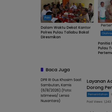
Polri
Perte
Dalam Waktu Dekat Kantor
kant
Polres Pulau Taliabu Bakal
Olahr
Diresmikan
Panitia
Pulau T
Pertem
Official
Baca Juga
DPR RI Gus Khosim Saat
Layanan A
Sambutan, Kamis
Dorong Pe
(6/8/2026).(Foto:
Pemerintahan
Istimewa/ Lensa
Nusantara)
Post Views: 1,2