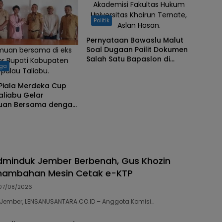
Akademisi Fakultas Hukum
Universitas Khairun Ternate,
Politik
Aslan Hasan.
Pernyataan Bawaslu Malut
Soal Dugaan Pailit Dokumen
muan bersama di eks
Salah Satu Bapaslon di
or Bupati Kabupaten
aga
Pilkada Taliabu Dikritik
pulau Taliabu.
Akademisi Fakultas Hukum
 Piala Merdeka Cup
Universitas Khairun Ternate
aliabu Gelar
uan Bersama dengan
dminduk Jember Berbenah, Gus Khozin
nambahan Mesin Cetak e-KTP
07/08/2026
43 Jember, LENSANUSANTARA.CO.ID – Anggota Komisi…