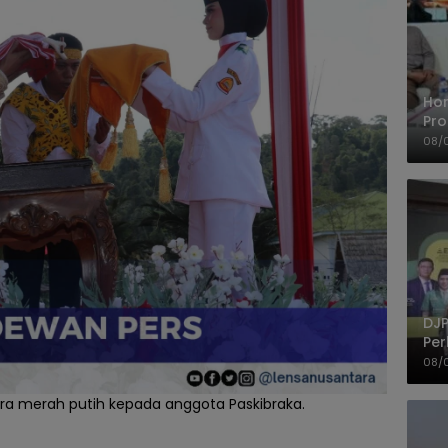
Ho
Pro
Mis
08/
Ke
DJP
Per
Kep
08/
UM
ra merah putih kepada anggota Paskibraka.