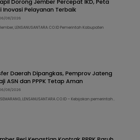
capil Dorong Jember Percepat IKD, Peta
ai Inovasi Pelayanan Terbaik
06/08/2026
41 Jember, LENSANUSANTARA.CO.ID Pemerintah Kabupaten
fer Daerah Dipangkas, Pemprov Jateng
aji ASN dan PPPK Tetap Aman
06/08/2026
35 SEMARANG, LENSANUSANTARA.CO.ID – Kebijakan pemerintah…
ber Beri Kepastian Kontrak PPPK Paruh