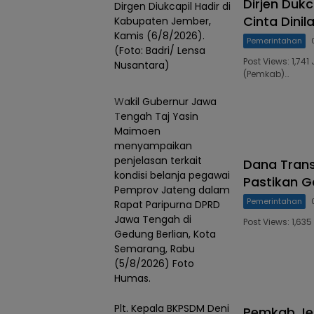
Dirjen Duk
Dirgen Diukcapil Hadir di
Cinta Dinil
Kabupaten Jember,
Kamis (6/8/2026).
Pemerintahan
(Foto: Badri/ Lensa
Post Views: 1,7
Nusantara)
(Pemkab)…
Wakil Gubernur Jawa
Tengah Taj Yasin
Maimoen
menyampaikan
penjelasan terkait
Dana Trans
kondisi belanja pegawai
Pastikan G
Pemprov Jateng dalam
Pemerintahan
Rapat Paripurna DPRD
Jawa Tengah di
Post Views: 1,6
Gedung Berlian, Kota
Semarang, Rabu
(5/8/2026) Foto
Humas.
Plt. Kepala BKPSDM Deni
Pemkab Jem