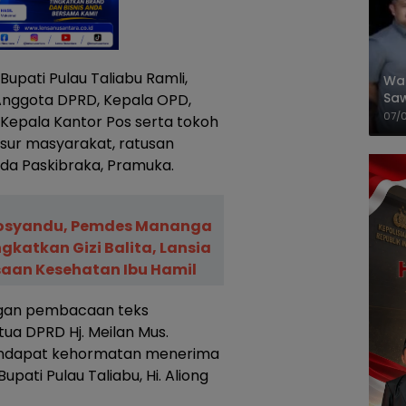
Bupati Pulau Taliabu Ramli,
Wal
Saw
 Anggota DPRD, Kepala OPD,
Sik
07/
, Kepala Kantor Pos serta tokoh
Mit
sur masyarakat, ratusan
uda Paskibraka, Pramuka.
 Posyandu, Pemdes Mananga
ngkatkan Gizi Balita, Lansia
aan Kesehatan Ibu Hamil
ngan pembacaan teks
ua DPRD Hj. Meilan Mus.
endapat kehormatan menerima
pati Pulau Taliabu, Hi. Aliong