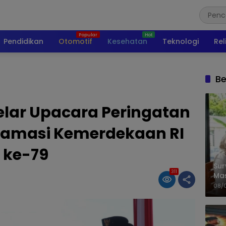
Pendidikan
Otomotif
Kesehatan
Teknologi
Rel
Be
lar Upacara Peringatan
klamasi Kemerdekaan RI
ke-79
Sur
311
Ma
Kem
08/