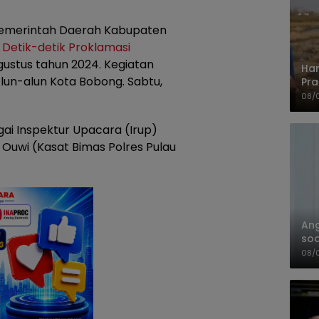
emerintah Daerah Kabupaten
n
Detik-detik Proklamasi
ustus tahun 2024. Kegiatan
Har
lun-alun Kota Bobong. Sabtu,
Pra
Shi
08/
gai Inspektur Upacara (Irup)
Ouwi (Kasat Bimas Polres Pulau
An
soa
Pa
08/