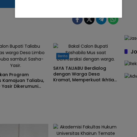
Jo
ias warga Desa Limbo
Sashabila Mus saat
Berita
buba sambut Sasha-
berinteraksi dengan warga.
Yasir.
SAYA TALIABU Berdialog
dengan Warga Desa
kan Program
Kramat, Memperkuat Ikhtiar
as Kamajuan Taliabu,
Maju untuk Semua
 Yasir Dikerumuni
Desa Limbo
ba