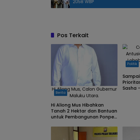
2058 WBP
Bupati Taliabu
saat
menyerahkan
bendera
Pos Terkait
merah putih
kepada
Antus
anggota
Loho
Paskibraka.
Politik
Sampai
Priorit
Sasha –
Hi Aliong Mus, Calon Gubernur
Berita
Warga 
Maluku Utara.
Lohobu
Hi Aliong Mus Hibahkan
Tanah 2 Hektar dan Bantuan
untuk Pembangunan Ponpes
Hidayatullah di Taliabu