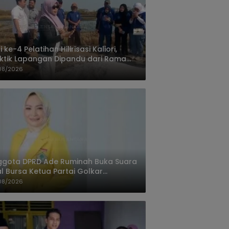
i ke-4 Pelatihan Hilirisasi Kaliori,
ktik Lapangan Dipandu dari Rama
nta Cirebon
08/2026
ggota DPRD Ade Ruminah Buka Suara
l Bursa Ketua Partai Golkar
ngandaran
08/2026