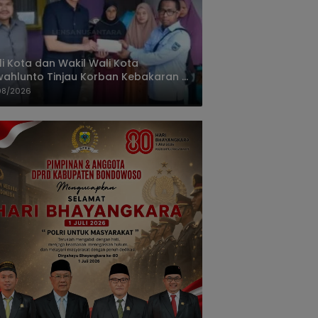
i Kota dan Wakil Wali Kota
ahlunto Tinjau Korban Kebakaran di
alang, Pastikan Bantuan dan Perkuat
08/2026
igasi Bencana