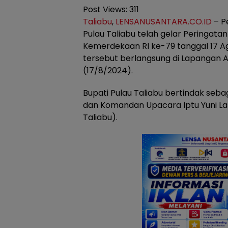
Post Views:
311
Taliabu
,
LENSANUSANTARA.CO.ID
– P
Pulau Taliabu telah gelar Peringata
Kemerdekaan RI ke-79 tanggal 17 Ag
tersebut berlangsung di Lapangan A
(17/8/2024).
Bupati Pulau Taliabu bertindak seba
dan Komandan Upacara Iptu Yuni La 
Taliabu).