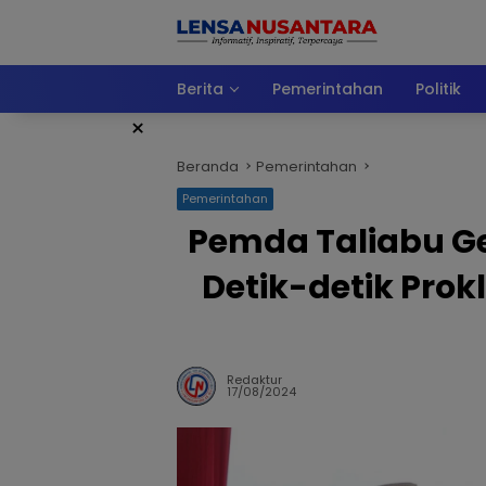
Langsung
ke
konten
Berita
Pemerintahan
Politik
×
Beranda
Pemerintahan
Pemerintahan
Pemda Taliabu Ge
Detik-detik Pro
Redaktur
17/08/2024