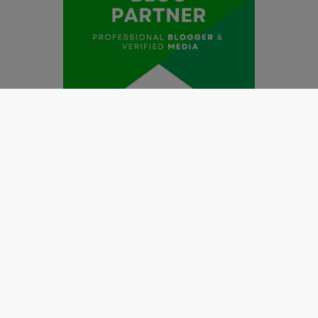
Redaksi
Pedoman Media Siber
Kode Etik Jurnalistik
Perlindungan Profesi Wartawan
Info Iklan
Disclaimer
Tentang Kami
Copyright @2019 by
LENSANUSANTARA.CO.ID
All Right