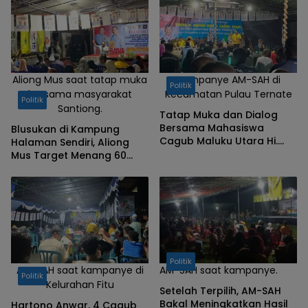
Aliong Mus saat tatap muka
Kampanye AM-SAH di
Politik
bersama masyarakat
Kecamatan Pulau Ternate
Politik
Santiong.
Tatap Muka dan Dialog
Bersama Mahasiswa
Blusukan di Kampung
Cagub Maluku Utara Hi.
Halaman Sendiri, Aliong
Aliong Mus Ingatkan
Mus Target Menang 60
Pentingnya Kemajuan
Persen
Pendidikan
Politik
AM-SAH saat kampanye di
AM-SAH saat kampanye.
Politik
Kelurahan Fitu
Setelah Terpilih, AM-SAH
Bakal Meningkatkan Hasil
Hartono Anwar, 4 Cagub