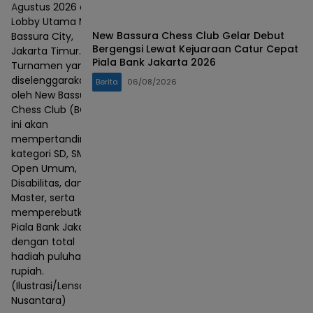
Agustus 2026 di
Lobby Utama Mall
New Bassura Chess Club Gelar Debut
Bassura City,
Bergengsi Lewat Kejuaraan Catur Cepat
Jakarta Timur.
Piala Bank Jakarta 2026
Turnamen yang
diselenggarakan
Berita
06/08/2026
oleh New Bassura
Chess Club (BCC)
ini akan
mempertandingkan
kategori SD, SMP,
Open Umum,
Disabilitas, dan
Master, serta
memperebutkan
Piala Bank Jakarta
dengan total
hadiah puluhan juta
rupiah.
(Ilustrasi/Lensa
Nusantara)