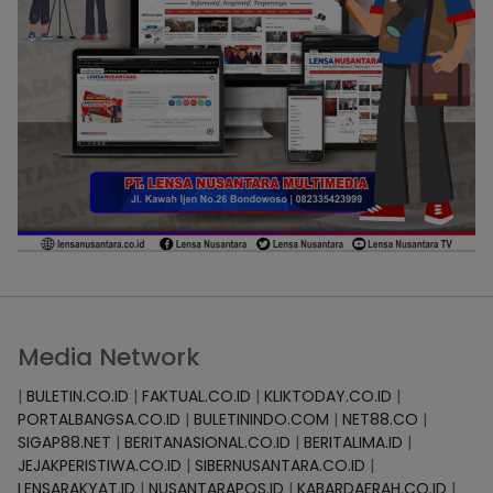
Media Network
|
BULETIN.CO.ID
|
FAKTUAL.CO.ID
|
KLIKTODAY.CO.ID
|
PORTALBANGSA.CO.ID
|
BULETININDO.COM
|
NET88.CO
|
SIGAP88.NET
|
BERITANASIONAL.CO.ID
|
BERITALIMA.ID
|
JEJAKPERISTIWA.CO.ID
|
SIBERNUSANTARA.CO.ID
|
LENSARAKYAT.ID
|
NUSANTARAPOS.ID
|
KABARDAERAH.CO.ID
|