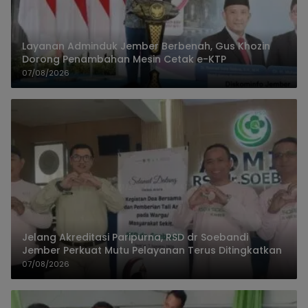
Layanan Adminduk Jember Berbenah, Gus Khozin
Dorong Penambahan Mesin Cetak e-KTP
07/08/2026
Jelang Akreditasi Paripurna, RSD dr Soebandi
Jember Perkuat Mutu Pelayanan Terus Ditingkatkan
07/08/2026