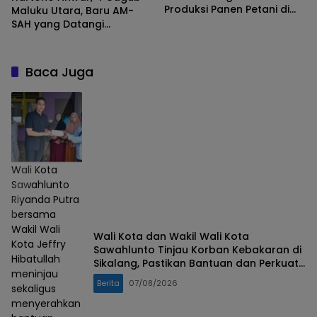
Produksi Panen Petani di
Maluku Utara, Baru AM-
Wilayah Wairoro
SAH yang Datangi
Kelurahan Fitu
Baca Juga
Wali Kota
Sawahlunto
Riyanda Putra
bersama
Wakil Wali
Wali Kota dan Wakil Wali Kota
Kota Jeffry
Sawahlunto Tinjau Korban Kebakaran di
Hibatullah
Sikalang, Pastikan Bantuan dan Perkuat
meninjau
Mitigasi Bencana
Berita
07/08/2026
sekaligus
menyerahkan