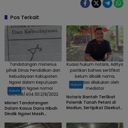
Mus,
Calon
Gubernur
Pos Terkait
Maluku
Utara.
Tandatangan misterius
Kuasa hukum notaris, Aditya
pihak Dinas Pendidikan dan
pastikan bahwa sertifikat
Kebudayaan Kabupaten
belum dibalik nama,
Ngawi dalam Keputusan
intimidasi dilakukan oleh
Hukum
Bupati Ngawi nomor
mediator
Hukum
188/358/404.101.2/B/2022
Notaris Bantah Terlibat
Polemik Tanah Petani di
Misteri Tandatangan
Madiun, Sertipikat Disebut
Dalam Kasus Dana Hibah
Masih Aman
Dindik Ngawi Masih
Menimbulkan Pertanyaan