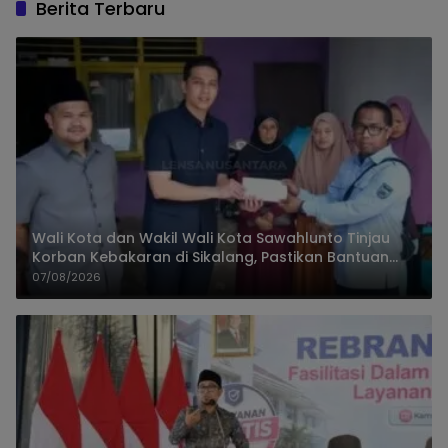
Berita Terbaru
Wali Kota dan Wakil Wali Kota Sawahlunto Tinjau
Korban Kebakaran di Sikalang, Pastikan Bantuan
dan Perkuat Mitigasi Bencana
07/08/2026