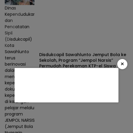
Dinas
Kependudukan
dan
Pencatatan
Sipil
(Disdukcapil)
Kota
Sawahlunto
Disdukcapil Sawahlunto Jemput Bola ke
terus
Sekolah, Program “Jempol Narsis”
×
berinovasi
Permudah Perekaman KTP-el Siswa
dalam
Berita
05/08/2026
meningkatkan
kepemilikan
dokumen
kependudukan
di kalangan
pelajar melalui
program
JEMPOL NARSIS
(Jemput Bola
Nyasarin