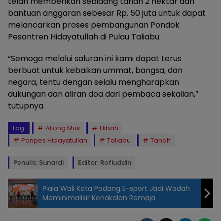
telah memberikan sebidang tanah 2 hektar dan
bantuan anggaran sebesar Rp. 50 juta untuk dapat
melancarkan proses pembangunan Pondok
Pesantren Hidayatullah di Pulau Taliabu.
“Semoga melalui saluran ini kami dapat terus
berbuat untuk kebaikan ummat, bangsa, dan
negara, tentu dengan selalu mengharapkan
dukungan dan aliran doa dari pembaca sekalian,”
tutupnya.
Tag:
Aliong Mus
Hibah
Ponpes Hidayatullah
Taliabu
Tanah
Penulis: Sunardi
Editor: Rofiuddin
Piala Wali Kota Padang E-sport Jadi Wadah
Meminimalisir Kenakalan Remaja
Hi Aliong