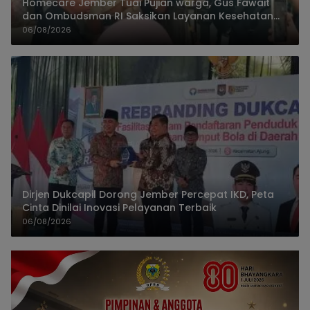
Homecare Jember Tuai Pujian warga, Gus Fawait
dan Ombudsman RI Saksikan Layanan Kesehatan
Rumah Pasien
06/08/2026
Dirjen Dukcapil Dorong Jember Percepat IKD, Peta
Cinta Dinilai Inovasi Pelayanan Terbaik
06/08/2026