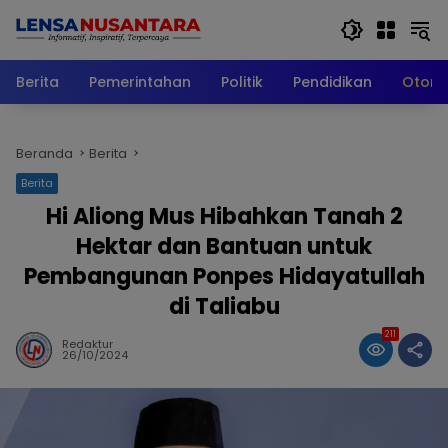
Langsung
ke
konten
Berita
Pemerintahan
Politik
Pendidikan
Otomo
Beranda
Berita
Berita
Hi Aliong Mus Hibahkan Tanah 2
Hektar dan Bantuan untuk
Pembangunan Ponpes Hidayatullah
di Taliabu
211
Redaktur
26/10/2024