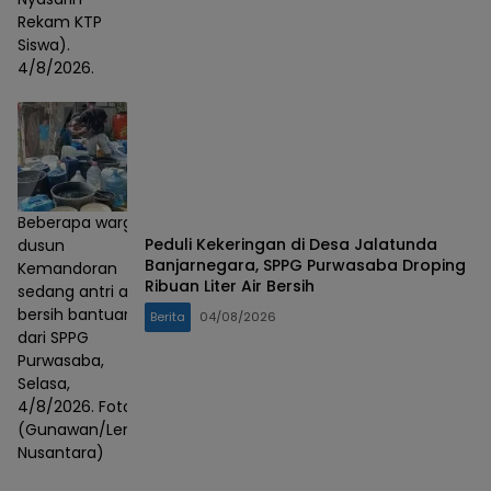
Rekam KTP
Siswa).
4/8/2026.
Beberapa warga
Peduli Kekeringan di Desa Jalatunda
dusun
Banjarnegara, SPPG Purwasaba Droping
Kemandoran
Ribuan Liter Air Bersih
sedang antri air
bersih bantuan
Berita
04/08/2026
dari SPPG
Purwasaba,
Selasa,
4/8/2026. Foto :
(Gunawan/Lensa
Nusantara)