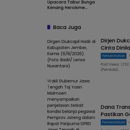
Upacara Tabur Bunga
Kenang Heroisme
Pertempuran Kumai 14
Januari 1946
Baca Juga
Dirjen Duk
Dirgen Diukcapil Hadir di
Cinta Dinil
Kabupaten Jember,
Kamis (6/8/2026).
Pemerintahan
(Foto: Badri/ Lensa
Post Views: 1,7
Nusantara)
(Pemkab)…
Wakil Gubernur Jawa
Tengah Taj Yasin
Maimoen
menyampaikan
penjelasan terkait
Dana Trans
kondisi belanja pegawai
Pastikan G
Pemprov Jateng dalam
Pemerintahan
Rapat Paripurna DPRD
Jawa Tengah di