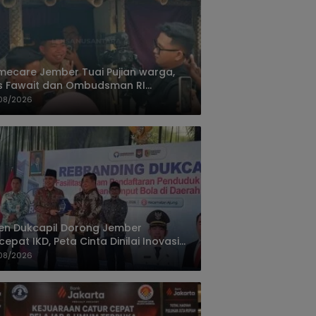
ecare Jember Tuai Pujian warga,
s Fawait dan Ombudsman RI
ksikan Layanan Kesehatan Rumah
08/2026
ien
jen Dukcapil Dorong Jember
cepat IKD, Peta Cinta Dinilai Inovasi
ayanan Terbaik
08/2026