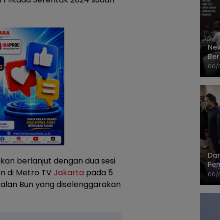
New
Ber
Cep
06/
Dan
an berlanjut dengan dua sesi
Pem
an di Metro TV
Jakarta
pada 5
PP
06/
alan Bun yang diselenggarakan