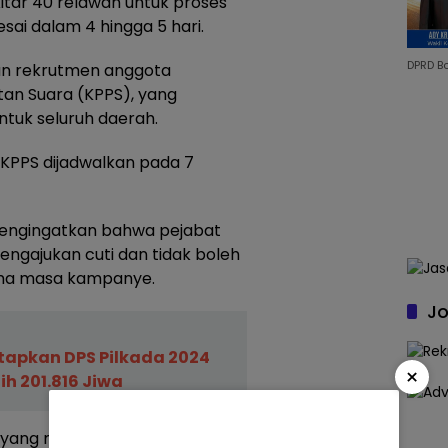
itar 40 relawan untuk proses
esai dalam 4 hingga 5 hari.
DPRD B
kan rekrutmen anggota
n Suara (KPPS), yang
ntuk seluruh daerah.
KPPS dijadwalkan pada 7
 mengingatkan bahwa pejabat
gajukan cuti dan tidak boleh
ama masa kampanye.
Jo
tapkan DPS Pilkada 2024
×
h 201.816 Jiwa
PU yang melarang penggunaan