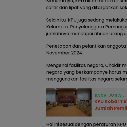
Menurutnya, KPU akan merekrut sek
sortir dan lipat yang ditargetkan sel
Selain itu, KPU juga sedang melaku
Kelompok Penyelenggara Pemunguta
jumlahnya mencapai ribuan orang u
Penetapan dan pelantikan anggota 
November 2024.
Mengenai fasilitas negara, Chaidir
negara yang berkampanye harus men
menggunakan fasilitas negara sel
BACA JUGA :
KPU Kobar Te
Jumlah Pemili
Hal ini sesuai dengan peraturan K