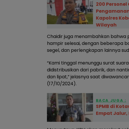
200 Personel
Pengamanan 
Kapolres Kob
Wilayah
Chaidir juga menambahkan bahwa per
hampir selesai, dengan beberapa bar
segel, dan perlengkapan lainnya su
“Kami tinggal menunggu surat suar
didistribusikan dari pabrik, dan nant
dan lipat,” jelasnya saat diwawanca
(17/10/2024).
BACA JUGA :
SPMB di Kota
Empat Jalur, 