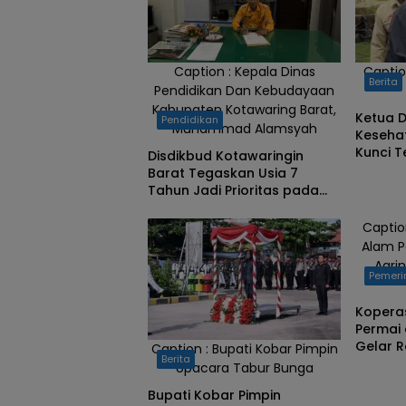
Caption : Kepala Dinas
Captio
Berita
Pendidikan Dan Kebudayaan
Kabupaten Kotawaring Barat,
Ketua 
Pendidikan
Muhammad Alamsyah
Keseha
Kunci T
Disdikbud Kotawaringin
Kemisk
Barat Tegaskan Usia 7
Tahun Jadi Prioritas pada
SPMB
Captio
Alam P
Agri
Pemeri
Kopera
Permai 
Gelar 
Caption : Bupati Kobar Pimpin
Berita
Kepasti
Upacara Tabur Bunga
Bupati Kobar Pimpin