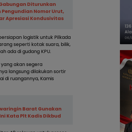
 Gabungan Diturunkan
Pengundian Nomor Urut,
ar Apresiasi Kondusivitas
136
Ala
siapan logistik untuk Pilkada
Ba
06/
ang seperti kotak suara, bilik,
dah ada di gudang KPU.
a yang akan segera
inya langsung dilakukan sortir
rai di ruangannya, Kamis
waringin Barat Gunakan
Ini Kata Plt Kadis Dikbud