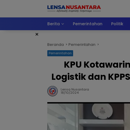
Langsung
ke
konten
Berita
Pemerintahan
Politik
×
Beranda
Pemerintahan
Pemerintahan
KPU Kotawarin
Logistik dan KPP
Lensa Nusantara
18/10/2024