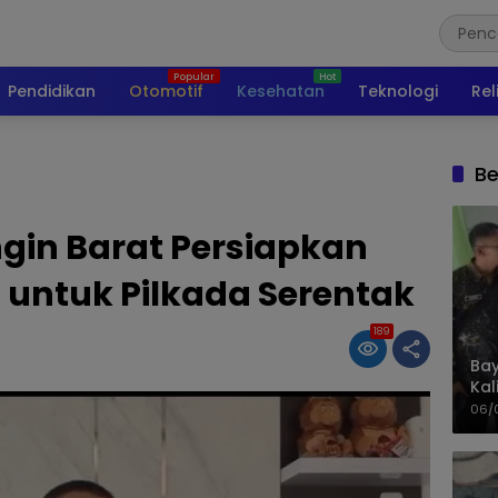
Pendidikan
Otomotif
Kesehatan
Teknologi
Rel
Be
gin Barat Persiapkan
S untuk Pilkada Serentak
189
Bay
Kal
Pol
06/