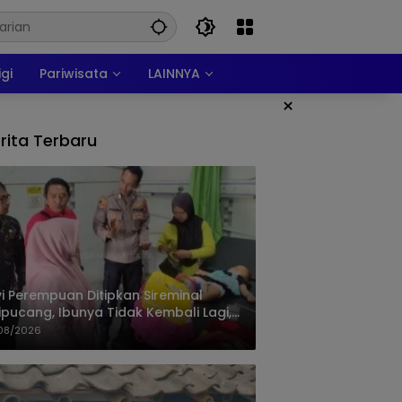
igi
Pariwisata
LAINNYA
×
rita Terbaru
i Perempuan Ditipkan Sireminal
ipucang, Ibunya Tidak Kembali Lagi,
isi Telusuri Keberadaan Orang Tua
08/2026