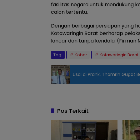
fasilitas negara untuk mendukung
calon tertentu.
Dengan berbagai persiapan yang h
Kotawaringin Barat berharap pelaks
lancar dan tanpa kendala. (Firman M
Tag:
Kobar
Kotawaringin Barat
Usai di Prank, Thamrin Gugat 
Ketua
KPU
Kobar,
Chaidir
Pos Terkait