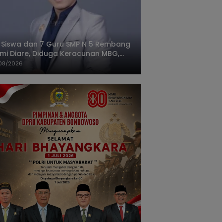
 Siswa dan 7 Guru SMP N 5 Rembang
mi Diare, Diduga Keracunan MBG,
gas: Harus Tanggung Jawab
08/2026