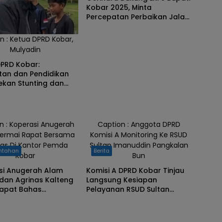
Kobar 2025, Minta
Percepatan Perbaikan Jalan
Hingga Fasilitas Kesehatan
n : Ketua DPRD Kobar,
Mulyadin
DPRD Kobar:
tan dan Pendidikan
ekan Stunting dan
inan
n : Koperasi Anugerah
Caption : Anggota DPRD
ermai Rapat Bersama
Komisi A Monitoring Ke RSUD
nas Di Kantor Pemda
Sultan Imanuddin Pangkalan
ntahan
Berita
Kobar
Bun
si Anugerah Alam
Komisi A DPRD Kobar Tinjau
dan Agrinas Kalteng
Langsung Kesiapan
Rapat Bahas
Pelayanan RSUD Sultan
an Status Lahan HTR
Imanuddin