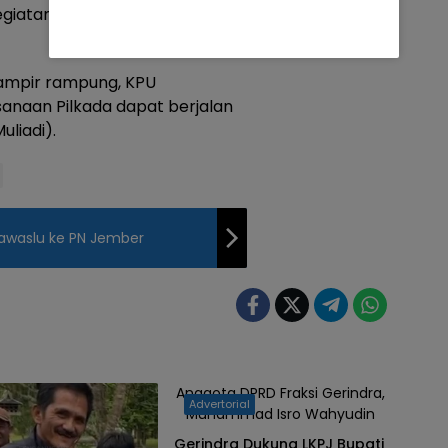
 kegiatan kampanye pasangan
ampir rampung, KPU
anaan Pilkada dapat berjalan
uliadi).
Bawaslu ke PN Jember
Anggota DPRD Fraksi Gerindra,
Advertorial
Muhammad Isro Wahyudin
Gerindra Dukung LKPJ Bupati