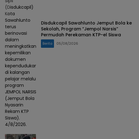
Sipil
(Disdukcapil)
Kota
Sawahlunto
Disdukcapil Sawahlunto Jemput Bola ke
terus
Sekolah, Program “Jempol Narsis”
berinovasi
Permudah Perekaman KTP-el Siswa
dalam
Berita
05/08/2026
meningkatkan
kepemilikan
dokumen
kependudukan
di kalangan
pelajar melalui
program
JEMPOL NARSIS
(Jemput Bola
Nyasarin
Rekam KTP
Siswa).
4/8/2026.