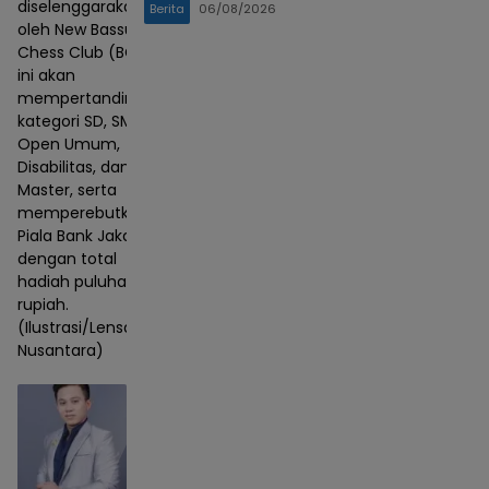
diselenggarakan
Berita
06/08/2026
oleh New Bassura
Chess Club (BCC)
ini akan
mempertandingkan
kategori SD, SMP,
Open Umum,
Disabilitas, dan
Master, serta
memperebutkan
Piala Bank Jakarta
dengan total
hadiah puluhan juta
rupiah.
(Ilustrasi/Lensa
Nusantara)