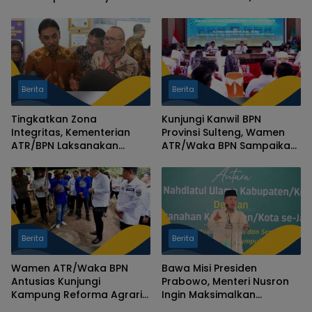
Kementerian ATR/BPN
Adakan Rapat
untuk Wujudkan Program
Penanganan Isu Strategis
Tiga Juta Rumah
Bersama BUMN
Berita
Berita
Tingkatkan Zona
Kunjungi Kanwil BPN
Integritas, Kementerian
Provinsi Sulteng, Wamen
ATR/BPN Laksanakan
ATR/Waka BPN Sampaikan
Penilaian Mandiri dan
Solusi Percepatan Layanan
Berikan Penghargaan
Pertanahan
WTAB
Berita
Berita
Wamen ATR/Waka BPN
Bawa Misi Presiden
Antusias Kunjungi
Prabowo, Menteri Nusron
Kampung Reforma Agraria
Ingin Maksimalkan
di Palu, Contoh Sukses
Pengelolaan dan