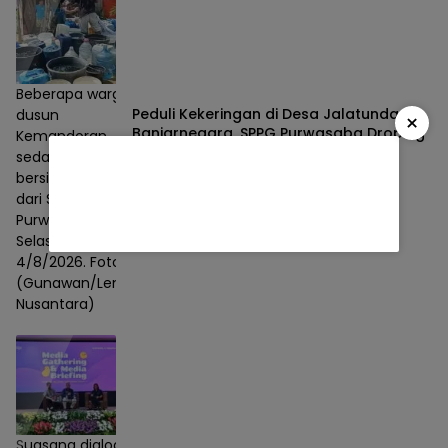
Beberapa warga
Peduli Kekeringan di Desa Jalatunda
dusun
×
Banjarnegara, SPPG Purwasaba Droping
Kemandoran
Ribuan Liter Air Bersih
sedang antri air
bersih bantuan
Berita
04/08/2026
dari SPPG
Purwasaba,
Selasa,
4/8/2026. Foto :
(Gunawan/Lensa
Nusantara)
Suasana dialog