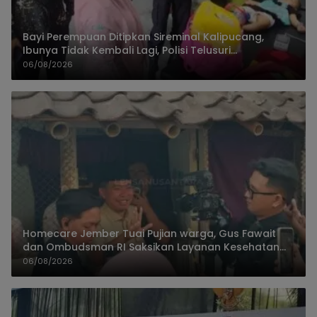
Bayi Perempuan Ditipkan Sireminal Kalipucang,
Ibunya Tidak Kembali Lagi, Polisi Telusuri
Keberadaan Orang Tua
06/08/2026
Homecare Jember Tuai Pujian warga, Gus Fawait
dan Ombudsman RI Saksikan Layanan Kesehatan
Rumah Pasien
06/08/2026