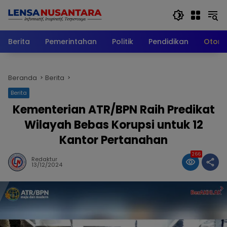
Langsung
ke
konten
Berita
Pemerintahan
Politik
Pendidikan
Otomo
Beranda
Berita
Berita
Kementerian ATR/BPN Raih Predikat
Wilayah Bebas Korupsi untuk 12
Kantor Pertanahan
266
Redaktur
13/12/2024