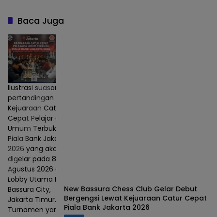
Pemberdayaan
Pemanfaatan Tanah
Masyarakat
Telantar untuk Tanah
Baca Juga
Wakaf Produktif
Ilustrasi suasana
pertandingan
Kejuaraan Catur
Cepat Pelajar dan
Umum Terbuka
Piala Bank Jakarta
2026 yang akan
digelar pada 8–9
Agustus 2026 di
Lobby Utama Mall
New Bassura Chess Club Gelar Debut
Bassura City,
Bergengsi Lewat Kejuaraan Catur Cepat
Jakarta Timur.
Piala Bank Jakarta 2026
Turnamen yang