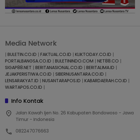
Media Network
|
BULETIN.CO.ID
|
FAKTUAL.CO.ID
|
KLIKTODAY.CO.ID
|
PORTALBANGSA.CO.ID
|
BULETININDO.COM
|
NET88.CO
|
SIGAP88.NET
|
BERITANASIONAL.CO.ID
|
BERITALIMA.ID
|
JEJAKPERISTIWA.CO.ID
|
SIBERNUSANTARA.CO.ID
|
LENSARAKYAT.ID
|
NUSANTARAPOS.ID
|
KABARDAERAH.CO.ID
|
WARTAPOS.CO.ID
|
Info Kontak
Jalan Kawah Ijen No. 26 Kabupaten Bondowoso - Jawa
Timur - Indonesia
082247076663