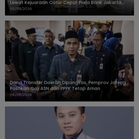
Lewat Kejuaraan Catur Cepat Piala Bank Jakarta
2026
06/08/2026
Dana Transfer Daerah Dipangkas, Pemprov Jateng
Pastikan Gaji ASN dan PPPK Tetap Aman
06/08/2026