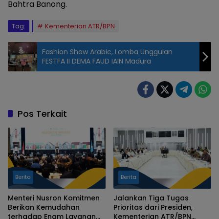
Bahtra Banong.
Tag:
Kementerian ATR/BPN
Fashion Show Arabic, Lomba Unggulan
FESTFA II DEMA FAUD IAIN Madura
Pos Terkait
Berita
Berita
Menteri Nusron Komitmen
Jalankan Tiga Tugas
Berikan Kemudahan
Prioritas dari Presiden,
terhadap Enam Layanan
Kementerian ATR/BPN