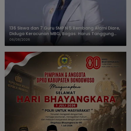
136 Siswa dan 7 Guru SMP N 5 Rembang Alami Diare,
Diduga Keracunan MBG, Bagas: Harus Tanggung
Jawab
06/08/2026