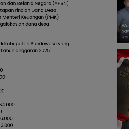
n dan Belanja Negara (APBN)
tapan rincian Dana Desa
an Menteri Keuangan (PMK)
galokasian dana desa
Wal
Saw
Sik
07/
Mit
a di Kabupaten Bondowoso yang
Tahun anggaran 2025:
00
000
00
84.000
0
56.000
43.000