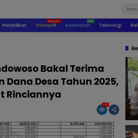
Pendidikan
Otomotif
Kesehatan
Teknologi
Rel
Be
ondowoso Bakal Terima
n Dana Desa Tahun 2025,
ut Rinciannya
Sur
297
Ma
Kem
08/