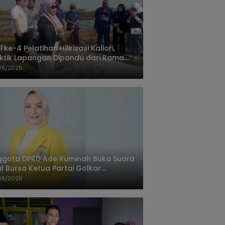
i ke-4 Pelatihan Hilirisasi Kaliori,
ktik Lapangan Dipandu dari Rama
nta Cirebon
08/2026
ggota DPRD Ade Ruminah Buka Suara
l Bursa Ketua Partai Golkar
ngandaran
08/2026