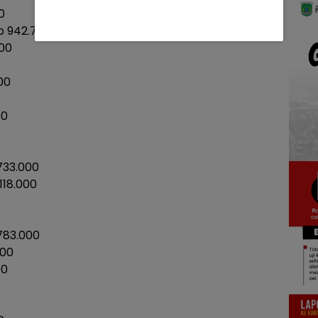
0
 942.798.000
000
00
00
733.000
118.000
783.000
000
00