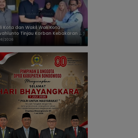
i Kota dan Wakil Wali Kota
ahlunto Tinjau Korban Kebakaran di
alang, Pastikan Bantuan dan Perkuat
08/2026
igasi Bencana