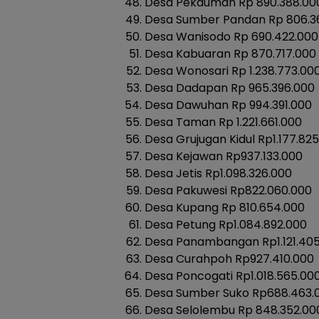
Desa Pekauman Rp 890.388.00
Desa Sumber Pandan Rp 806.3
Desa Wanisodo Rp 690.422.000
Desa Kabuaran Rp 870.717.000
Desa Wonosari Rp 1.238.773.00
Desa Dadapan Rp 965.396.000
Desa Dawuhan Rp 994.391.000
Desa Taman Rp 1.221.661.000
Desa Grujugan Kidul Rp1.177.82
Desa Kejawan Rp937.133.000
Desa Jetis Rp1.098.326.000
Desa Pakuwesi Rp822.060.000
Desa Kupang Rp 810.654.000
Desa Petung Rp1.084.892.000
Desa Panambangan Rp1.121.405
Desa Curahpoh Rp927.410.000
Desa Poncogati Rp1.018.565.00
Desa Sumber Suko Rp688.463.
Desa Selolembu Rp 848.352.00