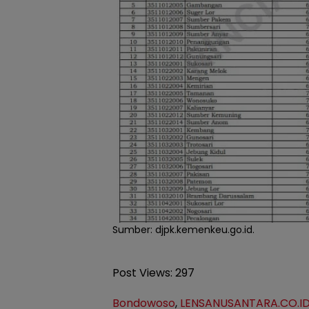
Sumber: djpk.kemenkeu.go.id.
Post Views:
297
Bondowoso
,
LENSANUSANTARA.CO.I