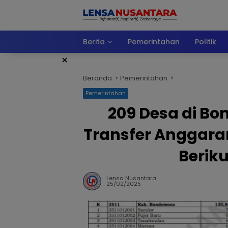
Langsung
ke
konten
Berita
Pemerintahan
Politik
×
Beranda
Pemerintahan
Pemerintahan
209 Desa di B
Transfer Anggara
Berik
Lensa Nusantara
25/02/2025