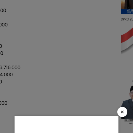
000
DPRD B
.000
0
00
6.716.000
4.000
0
.000
×