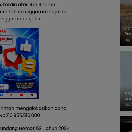
 terdiri atas Rp69 triliun
lum tahun anggaran berjalan
 anggaran berjalan.
Har
Pra
Shi
08/
An
soa
Pa
08/
rintah mengalokasikan dana
Rp210.955.510.000
ng undang Nomor 62 Tahun 2024