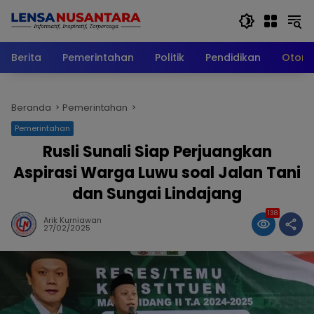
Langsung
ke
konten
Berita
Pemerintahan
Politik
Pendidikan
Otomo
Beranda
Pemerintahan
Pemerintahan
Rusli Sunali Siap Perjuangkan
Aspirasi Warga Luwu soal Jalan Tani
dan Sungai Lindajang
138
Arik Kurniawan
27/02/2025