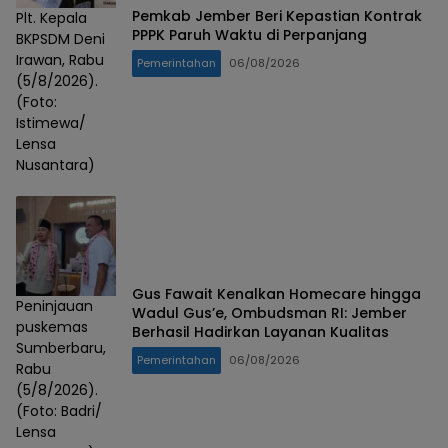
Pemkab Jember Beri Kepastian Kontrak
Plt. Kepala
PPPK Paruh Waktu di Perpanjang
BKPSDM Deni
Irawan, Rabu
Pemerintahan
06/08/2026
(5/8/2026).
(Foto:
Istimewa/
Lensa
Nusantara)
Gus Fawait Kenalkan Homecare hingga
Peninjauan
Wadul Gus’e, Ombudsman RI: Jember
puskemas
Berhasil Hadirkan Layanan Kualitas
Sumberbaru,
Pemerintahan
06/08/2026
Rabu
(5/8/2026).
(Foto: Badri/
Lensa