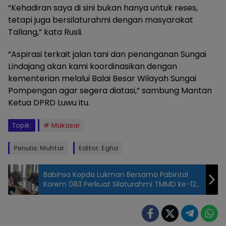
“Kehadiran saya di sini bukan hanya untuk reses,
tetapi juga bersilaturahmi dengan masyarakat
Tallang,” kata Rusli.
“Aspirasi terkait jalan tani dan penanganan Sungai
Lindajang akan kami koordinasikan dengan
kementerian melalui Balai Besar Wilayah Sungai
Pompengan agar segera diatasi,” sambung Mantan
Ketua DPRD Luwu itu.
Topik:
Makasar
Penulis: Muhtar
Editor: Egha
Babinsa Kopda Lukman Bersama Pabintal
Korem 083 Perkuat Silaturahmi TMMD ke-123
di Bondowoso