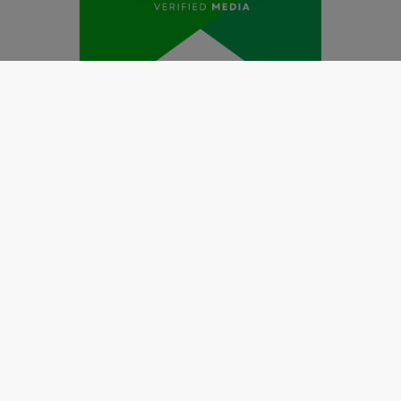
Redaksi
Pedoman Media Siber
Kode Etik Jurnalistik
Perlindungan Profesi Wartawan
Info Iklan
Disclaimer
Tentang Kami
Copyright @2019 by
LENSANUSANTARA.CO.ID
All Right
Reserved