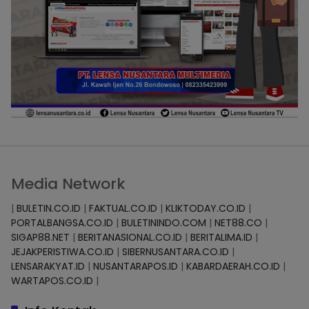
Media Network
|
BULETIN.CO.ID
|
FAKTUAL.CO.ID
|
KLIKTODAY.CO.ID
|
PORTALBANGSA.CO.ID
|
BULETININDO.COM
|
NET88.CO
|
SIGAP88.NET
|
BERITANASIONAL.CO.ID
|
BERITALIMA.ID
|
JEJAKPERISTIWA.CO.ID
|
SIBERNUSANTARA.CO.ID
|
LENSARAKYAT.ID
|
NUSANTARAPOS.ID
|
KABARDAERAH.CO.ID
|
WARTAPOS.CO.ID
|