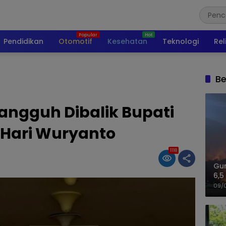
Pendidikan
Otomotif
Kesehatan
Teknologi
Rel
Be
angguh Dibalik Bupati
Hari Wuryanto
1118
Gu
6,5
09/