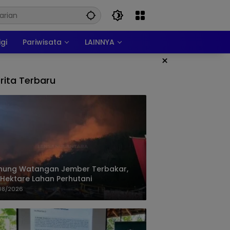
igi
Pariwisata
LAINNYA
×
rita Terbaru
nung Watangan Jember Terbakar,
 Hektare Lahan Perhutani
08/2026