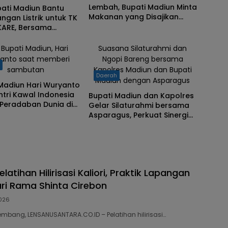
Lembah, Bupati Madiun Minta
upati Madiun Bantu
Makanan yang Disajikan
gan Listrik untuk TK
Bergizi, Higienis dan Sehat
KARE, Bersama
n Allena Humanity
: Bupati Madiun, Hari
Suasana Silaturahmi dan
anto saat memberi
Ngopi Bareng bersama
h
sambutan
Kapolres Madiun dan Bupati
Daerah
Madiun dengan Asparagus
Madiun Hari Wuryanto
ntri Kawal Indonesia
Bupati Madiun dan Kapolres
 Peradaban Dunia di
Gelar Silaturahmi bersama
SN 2025
Asparagus, Perkuat Sinergi
Ulama dan Aparat
elatihan Hilirisasi Kaliori, Praktik Lapangan
ri Rama Shinta Cirebon
026
embang, LENSANUSANTARA.CO.ID – Pelatihan hilirisasi…