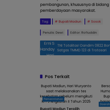
pembangunan, khususnya di bidang s
pemberdayaan masyarakat.
Tag:
Bupati Madiun
Sosok
Penulis: Dewi
Editor: Rofiuddin
Erni Sri
TNI Totalitas! Dandim 0822 B
Handayani
Satgas TMMD 123 di Trotosari
Hari
Wuryanto
bersama
suami
Pos Terkait
Bupati
Madiun.
Bupati Madiun, Hari Wuryanto
Bers
saat melaksanakan tes
Human
kesehatan sebelum mengikuti
Bup
Pemerintahan
KPPS Angkatan II Tahun 2025
harap
Daera
Bupati Madiun Terpilih