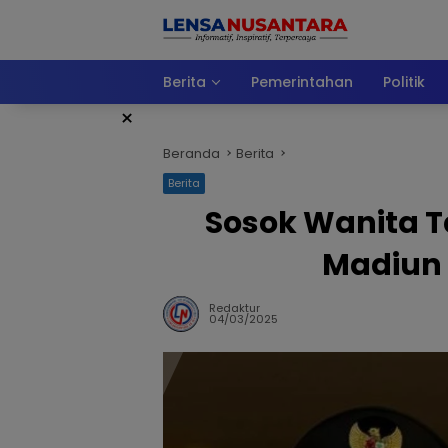
Langsung
ke
konten
Berita
Pemerintahan
Politik
×
Beranda
Berita
Berita
Sosok Wanita T
Madiun 
Redaktur
04/03/2025