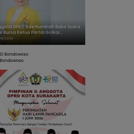
ggota DPRD Ade Ruminah Buka Suara
l Bursa Ketua Partai Golkar
ngandaran
08/2026
 Bondowoso