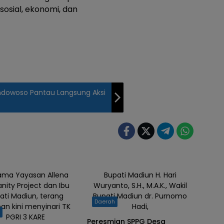
osial, ekonomi, dan
ondowoso Pantau Langsung Aksi
ama Yayasan Allena
Bupati Madiun H. Hari
ity Project dan Ibu
Wuryanto, S.H., M.A.K., Wakil
ati Madiun, terang
Bupati Madiun dr. Purnomo
Daerah
an kini menyinari TK
Hadi,
h
PGRI 3 KARE
Peresmian SPPG Desa