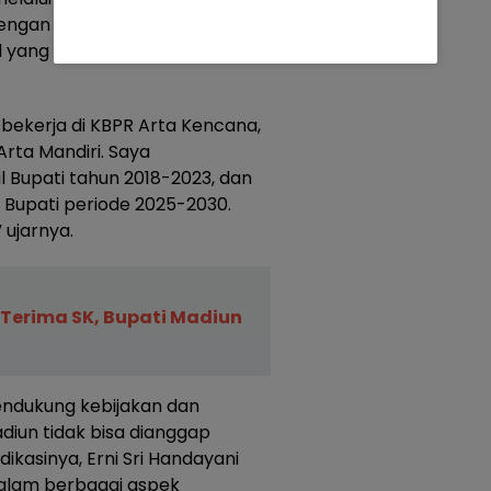
dengan rendah hati
ang spesial dari dirinya.
h bekerja di KBPR Arta Kencana,
rta Mandiri. Saya
Bupati tahun 2018-2023, dan
 Bupati periode 2025-2030.
 ujarnya.
 Terima SK, Bupati Madiun
endukung kebijakan dan
iun tidak bisa dianggap
kasinya, Erni Sri Handayani
dalam berbagai aspek