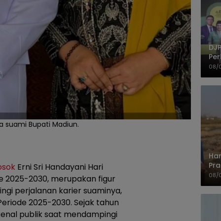
DJP
Per
Kep
08/
UM
a suami Bupati Madiun.
Har
Pra
osok
Erni Sri Handayani Hari
Shi
08/
de 2025-2030, merupakan figur
gi perjalanan karier suaminya,
 Periode 2025-2030. Sejak tahun
kenal publik saat mendampingi