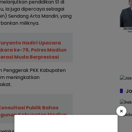
melanjutkan pendidikan S1 di
tu, Ia juga dipercaya sebagai
in) Sendang Arta Mandiri, yang
bankan miliknya.
Wuryanto Hadiri Upacara
kara ke-79, Polres Madiun
nerasi Muda Berprestasi
Tim Penggerak PKK Kabupaten
lam meningkatkan
akat.
Jo
Konsultasi Publik Bahas
×
gunan Kabupaten Madiun
 melalui pesan WhatsApp