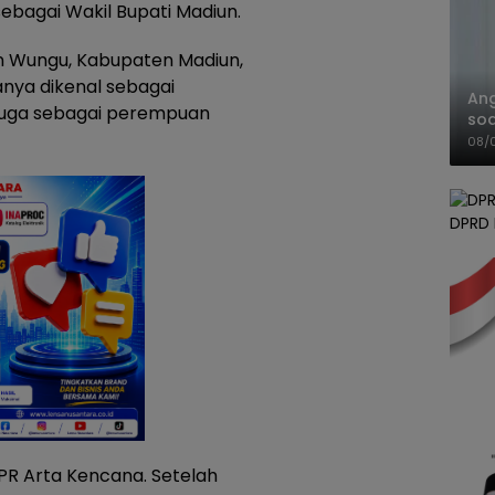
ebagai Wakil Bupati Madiun.
an Wungu, Kabupaten Madiun,
anya dikenal sebagai
An
juga sebagai perempuan
soa
Pa
08/
DPRD
BPR Arta Kencana. Setelah