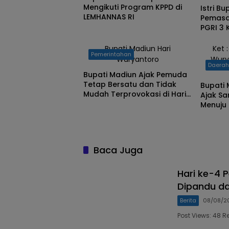
Mengikuti Program KPPD di
Istri B
LEMHANNAS RI
Pemasan
PGRI 3 
Yayasa
Project
‎Bupati Madiun Hari
Ket 
Pemerintahan
Wuryantoro
Wury
Daera
‎Bupati Madiun Ajak Pemuda
Tetap Bersatu dan Tidak
Bupati 
Mudah Terprovokasi di Hari
Ajak Sa
Sumpah Pemuda
Menuju
Apel H
Baca Juga
Hari ke-4 P
Dipandu da
Berita
08/08/2
Post Views: 48 R