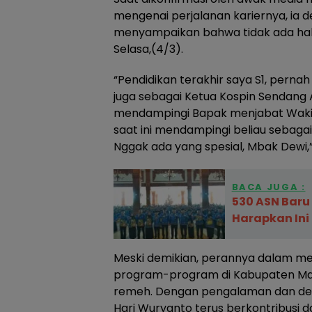
mengenai perjalanan kariernya, ia 
menyampaikan bahwa tidak ada hal y
Selasa,(4/3).
“Pendidikan terakhir saya S1, perna
juga sebagai Ketua Kospin Sendang A
mendampingi Bapak menjabat Wakil 
saat ini mendampingi beliau sebagai
Nggak ada yang spesial, Mbak Dewi,”
BACA JUGA :
530 ASN Baru
Harapkan Ini
Meski demikian, perannya dalam m
program-program di Kabupaten Mad
remeh. Dengan pengalaman dan dedi
Hari Wuryanto terus berkontribusi 