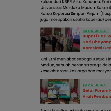
keluar dari KBPR Arta Kencana, Erni 
Universitas Merdeka Madiun. Selain i
Ketua Koperasi Simpan Pinjam (Kosp
juga merupakan usaha koperasi/per
BACA JUGA :
Bupati Hari 
Hari Bhayang
Apresiasi Ge
Kini, Erni menjabat sebagai Ketua 
Madiun, sebuah peran strategis da
kesejahteraan keluarga dan masyar
BACA JUGA :
Gelar Forum 
Arah Pemban
Saat dikonfirmasi oleh awak media