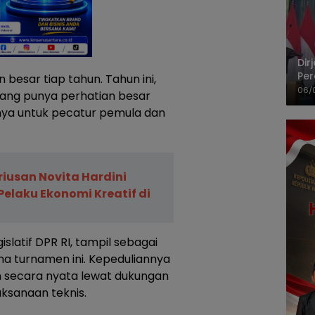
Dir
Per
 besar tiap tahun. Tahun ini,
Pel
06/
ang punya perhatian besar
nya untuk pecatur pemula dan
eriusan Novita Hardini
Pelaku Ekonomi Kreatif di
islatif DPR RI, tampil sebagai
a turnamen ini. Kepeduliannya
n secara nyata lewat dukungan
ksanaan teknis.