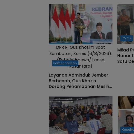
memeriahkan
turnamen
catur piala
baleg DPR RI
Politik
DPR RI Gus Khosim Saat
Milad P
Sambutan, Kamis (6/8/2026).
Hanant
(Foto: Istimewa/ Lensa
Satu D
Pemerintahan
Nusantara)
di Banj
Layanan Adminduk Jember
Berbenah, Gus Khozin
Dorong Penambahan Mesin
Cetak e-KTP
Keseh