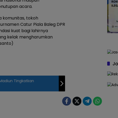
tasi nasional maupun
penutupan acara.
 komunitas, tokoh
Turnamen Catur Piala Baleg DPR
dasi kuat bagi lahirnya
ang kelak mengharumkan
usanto)
Jo
 Madiun Tingkatkan