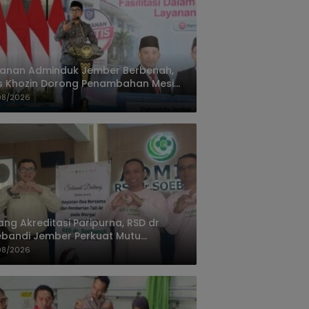
yanan Adminduk Jember Berbenah,
s Khozin Dorong Penambahan Mesin
ak e-KTP
08/2026
ang Akreditasi Paripurna, RSD dr
bandi Jember Perkuat Mutu
ayanan Terus Ditingkatkan
08/2026