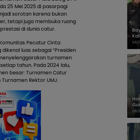
da 25 Mei 2025 di pasarpagi
njadi sorotan karena bukan
r, tetapi juga membuka ruang
restasi di dunia catur.
Bay
Kal
Pol
Komunitas Pecatur Cinta
06/
g dikenal luas sebagai “Presiden
a menyelenggarakan turnamen
etiap tahun. Pada 2024 lalu,
amen besar: Turnamen Catur
n Turnamen Rektor UMJ.
Hom
Gu
Sa
06/
Pas