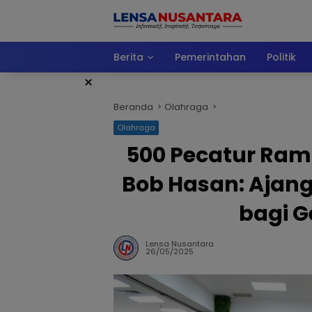
Langsung
ke
konten
Berita
Pemerintahan
Politik
×
Beranda
Olahraga
Olahraga
500 Pecatur Rama
Bob Hasan: Ajang
bagi G
Lensa Nusantara
26/05/2025