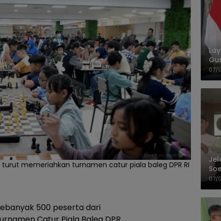
La
Gu
Cet
07/
Jel
ah turut memeriahkan turnamen catur piala baleg DPR RI
Soe
Pel
07/
ebanyak 500 peserta dari
urnamen Catur Piala Baleg DPR