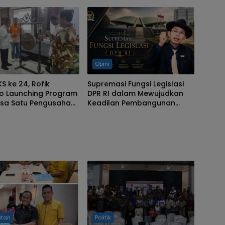
Opini
KS ke 24, Rofik
Supremasi Fungsi Legislasi
o Launching Program
DPR RI dalam Mewujudkan
esa Satu Pengusaha
Keadilan Pembangunan
arnegara‎
Daerah: Perspektif Hukum
Tata Negara Kontemporer
atan
Politik