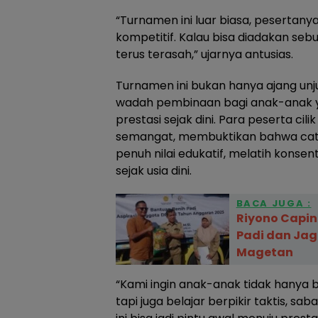
“Turnamen ini luar biasa, pesertan
kompetitif. Kalau bisa diadakan se
terus terasah,” ujarnya antusias.
Turnamen ini bukan hanya ajang un
wadah pembinaan bagi anak-anak ya
prestasi sejak dini. Para peserta ci
semangat, membuktikan bahwa catu
penuh nilai edukatif, melatih konsentr
sejak usia dini.
BACA JUGA :
Riyono Capin
Padi dan Jag
Magetan
“Kami ingin anak-anak tidak hanya 
tapi juga belajar berpikir taktis, sa