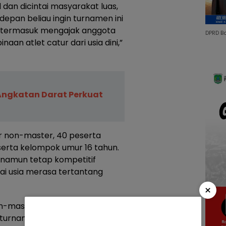
 dan dicintai masyarakat luas,
depan beliau ingin turnamen ini
n, termasuk mengajak anggota
DPRD B
an atlet catur dari usia dini,”
Angkatan Darat Perkuat
ur non-master, 40 peserta
serta kelompok umur 16 tahun.
namun tetap kompetitif
i usia merasa tertantang
×
n-master asal Ciledug,
urnamen ini.