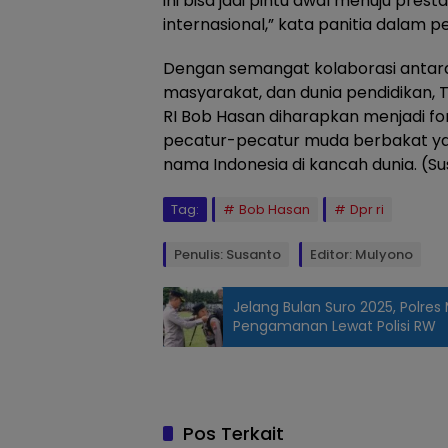
ini bisa jadi pintu awal menuju pres
internasional,” kata panitia dalam 
Dengan semangat kolaborasi antara
masyarakat, dan dunia pendidikan, 
RI Bob Hasan diharapkan menjadi fon
pecatur-pecatur muda berbakat y
nama Indonesia di kancah dunia. (S
Tag:
Bob Hasan
Dpr ri
Penulis: Susanto
Editor: Mulyono
Jelang Bulan Suro 2025, Polres
Pengamanan Lewat Polisi RW
Para pecatur
junior dari
berbagai
wilayah turut
Pos Terkait