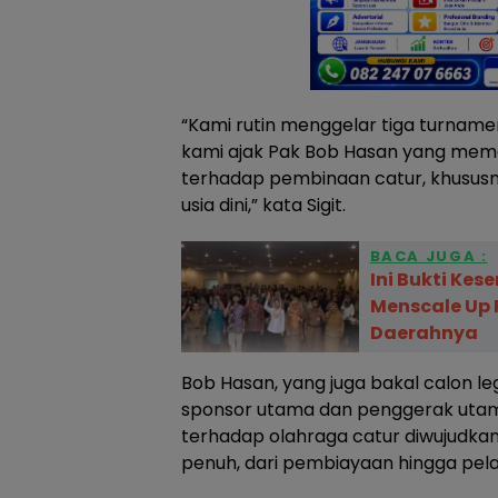
“Kami rutin menggelar tiga turnamen
kami ajak Pak Bob Hasan yang mem
terhadap pembinaan catur, khusus
usia dini,” kata Sigit.
BACA JUGA :
Ini Bukti Kes
Menscale Up 
Daerahnya
Bob Hasan, yang juga bakal calon leg
sponsor utama dan penggerak utam
terhadap olahraga catur diwujudka
penuh, dari pembiayaan hingga pela