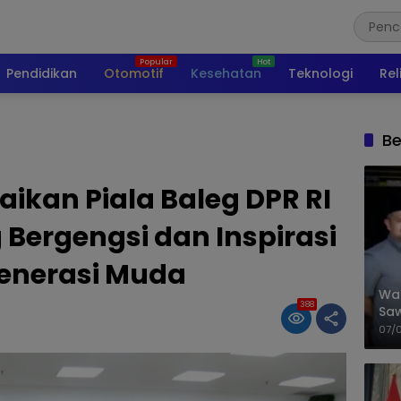
Pendidikan
Otomotif
Kesehatan
Teknologi
Rel
Be
ikan Piala Baleg DPR RI
 Bergengsi dan Inspirasi
enerasi Muda
Wal
388
Saw
Sik
07/
Mit