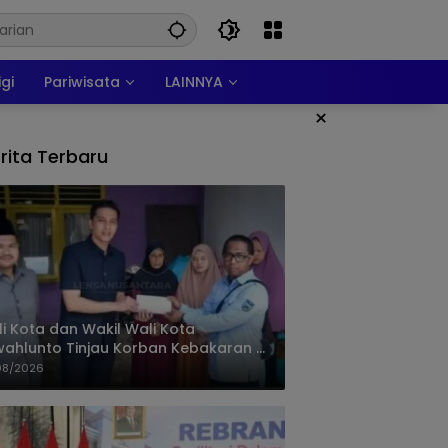
igi
Pariwisata
LAINNYA
×
rita Terbaru
i Kota dan Wakil Wali Kota
ahlunto Tinjau Korban Kebakaran di
alang, Pastikan Bantuan dan Perkuat
08/2026
igasi Bencana