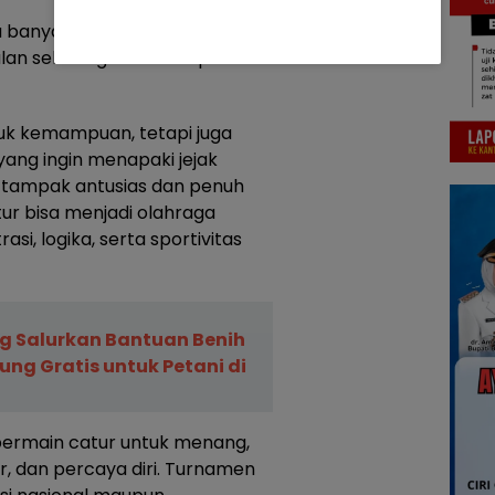
ya banyak dan suasananya
bulan sekali agar kemampuan
juk kemampuan, tetapi juga
ng ingin menapaki jejak
lik tampak antusias dan penuh
r bisa menjadi olahraga
asi, logika, serta sportivitas
g Salurkan Bantuan Benih
ung Gratis untuk Petani di
bermain catur untuk menang,
bar, dan percaya diri. Turnamen