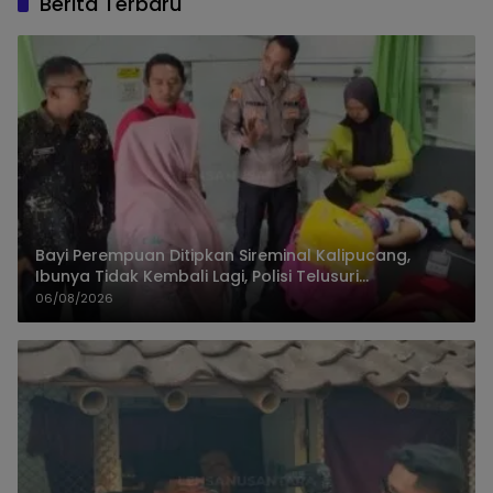
Berita Terbaru
Bayi Perempuan Ditipkan Sireminal Kalipucang,
Ibunya Tidak Kembali Lagi, Polisi Telusuri
Keberadaan Orang Tua
06/08/2026