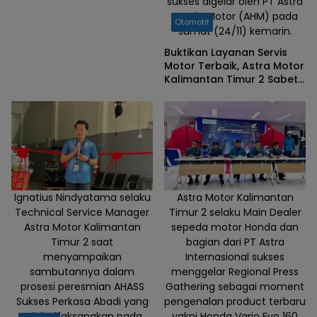
sukses digelar oleh PT Astra
Honda Motor (AHM) pada
Otomotif
Jumat (24/11) kemarin.
Buktikan Layanan Servis
Motor Terbaik, Astra Motor
Kalimantan Timur 2 Sabet
Best Main Dealer di
Technical Skill Contest
2026
Ignatius Nindyatama selaku
Astra Motor Kalimantan
Technical Service Manager
Timur 2 selaku Main Dealer
Astra Motor Kalimantan
sepeda motor Honda dan
Timur 2 saat
bagian dari PT Astra
menyampaikan
Internasional sukses
sambutannya dalam
menggelar Regional Press
prosesi peresmian AHASS
Gathering sebagai moment
Sukses Perkasa Abadi yang
pengenalan product terbaru
telah dilaksanakan pada
yakni Honda Vario Evo 160