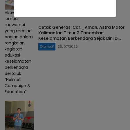
Aktivitas
lomba
mewarnai
Cetak Generasi Cari_Aman, Astra Motor
yang menjadi
Kalimantan Timur 2 Tanamkan
bagian dalam
Keselamatan Berkendara Sejak Dini Di
rangkaian
Hari Anak Nasional
Otomotif
26/07/2026
kegiatan
edukasi
keselamatan
berkendara
bertajuk
“Helmet
Campaign &
Education”