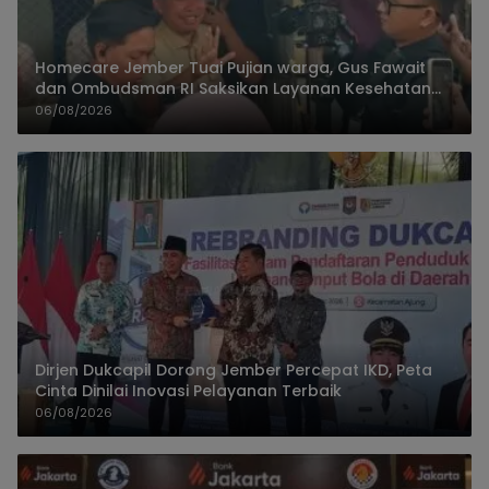
Homecare Jember Tuai Pujian warga, Gus Fawait
dan Ombudsman RI Saksikan Layanan Kesehatan
Rumah Pasien
06/08/2026
Dirjen Dukcapil Dorong Jember Percepat IKD, Peta
Cinta Dinilai Inovasi Pelayanan Terbaik
06/08/2026