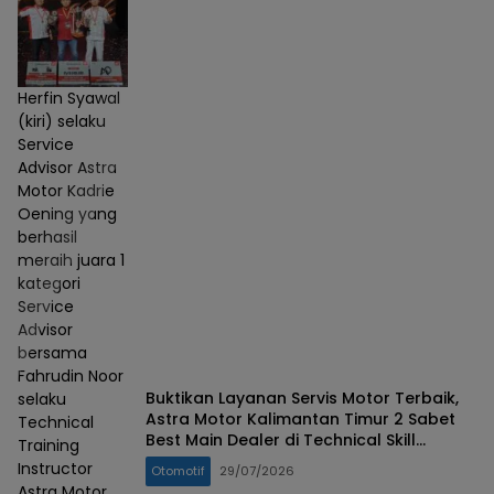
Herfin Syawal
(kiri) selaku
Service
Advisor Astra
Motor Kadrie
Oening yang
berhasil
meraih juara 1
kategori
Service
Advisor
bersama
Fahrudin Noor
Buktikan Layanan Servis Motor Terbaik,
selaku
Astra Motor Kalimantan Timur 2 Sabet
Technical
Best Main Dealer di Technical Skill
Training
Contest 2026
Instructor
Otomotif
29/07/2026
Astra Motor