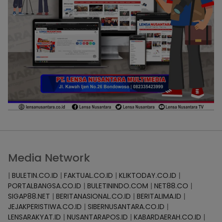
Media Network
|
BULETIN.CO.ID
|
FAKTUAL.CO.ID
|
KLIKTODAY.CO.ID
|
PORTALBANGSA.CO.ID
|
BULETININDO.COM
|
NET88.CO
|
SIGAP88.NET
|
BERITANASIONAL.CO.ID
|
BERITALIMA.ID
|
JEJAKPERISTIWA.CO.ID
|
SIBERNUSANTARA.CO.ID
|
LENSARAKYAT.ID
|
NUSANTARAPOS.ID
|
KABARDAERAH.CO.ID
|