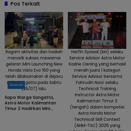
rayakan HUT
Pos Terkait
Kemerdekaan
Republik
Indonesia
yang ke 80
Tahun
dengan cara
unik bertajuk
Ragam aktivitas dan hadiah
Herfin Syawal (kiri) selaku
menarik sukses mewarnai
Service Advisor Astra Motor
“Riding Merah
gelaran Mini Launching New
Kadrie Oening yang berhasil
Putih” pada
Honda Vario Evo 160 yang
meraih juara 1 kategori
Minggu
telah dilaksanakan di dejavu
Service Advisor bersama
(17/08)
cafe Sangatta pada Sabtu
Fahrudin Noor selaku
Otomotif
kemarin.
(25/07) lalu.
Technical Training
Instructor Astra Motor
Sapa Warga Sangatta,
Kalimantan Timur 2
Astra Motor Kalimantan
(tengah) dalam kompetisi
Timur 2 Hadirkan Mini
Astra Honda Motor
Launching New Honda
Technical Skill Contest
Vario Evo 160
(AHM-TSC) 2026 yang