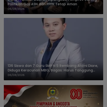
Pastikan Gaji ASN dan PPPK Tetap Aman
06/08/2026
136 Siswa dan 7 Guru SMP N 5 Rembang Alami Diare,
Diduga Keracunan MBG, Bagas: Harus Tanggung
Jawab
06/08/2026