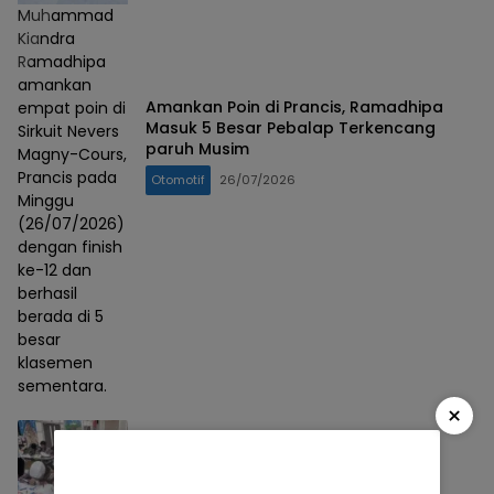
Muhammad
Kiandra
Ramadhipa
amankan
Amankan Poin di Prancis, Ramadhipa
empat poin di
Masuk 5 Besar Pebalap Terkencang
Sirkuit Nevers
paruh Musim
Magny-Cours,
Prancis pada
Otomotif
26/07/2026
Minggu
(26/07/2026)
dengan finish
ke-12 dan
berhasil
berada di 5
besar
klasemen
sementara.
×