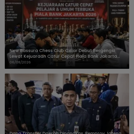
New Bassura Chess Club Gelar Debut Bergengsi
Lewat Kejuaraan Catur Cepat Piala Bank Jakarta
2026
06/08/2026
Dana Transfer Daerah Dipangkas, Pemprov Jateng