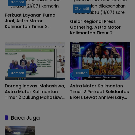
Otomotif
Selasa (21/07) kemarin.
yang telah dilaksanakan
Otomotif
pada Sabtu (11/07) sore.
Perkuat Layanan Purna
Jual, Astra Motor
Gelar Regional Press
Kalimantan Timur 2
Gathering, Astra Motor
Resmikan AHASS Sukses
Kalimantan Timur 2
Perkasa Abadi
Perkenalkan Skutik
SportiNew Honda Vario Evo
160
Otomotif
Hiburan
Dorong Inovasi Mahasiswa,
Astra Motor Kalimantan
Astra Motor Kalimantan
Timur 2 Perkuat Solidaritas
Timur 2 Dukung Mahasiswa
Bikers Lewat Anniversary
Samarinda dalam Astra
CCI Samarinda
Honda SDGs Future
Leaders 2026
Baca Juga