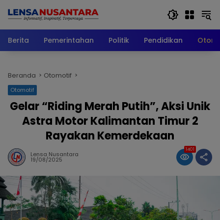
Langsung
ke
konten
Berita
Pemerintahan
Politik
Pendidikan
Otomo
Beranda
Otomotif
Otomotif
Gelar “Riding Merah Putih”, Aksi Unik
Astra Motor Kalimantan Timur 2
Rayakan Kemerdekaan
1401
Lensa Nusantara
19/08/2025