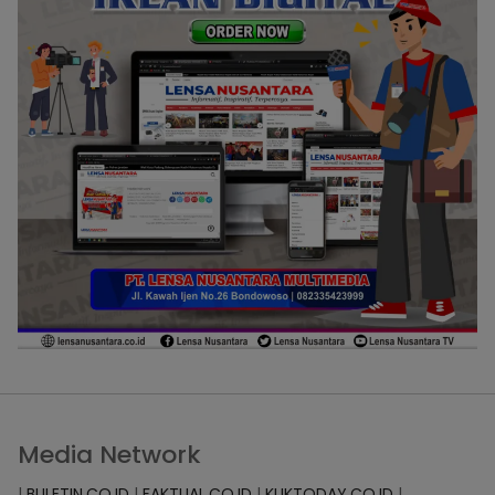
Media Network
|
BULETIN.CO.ID
|
FAKTUAL.CO.ID
|
KLIKTODAY.CO.ID
|