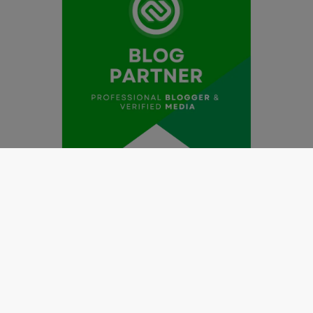
Redaksi
Pedoman Media Siber
Kode Etik Jurnalistik