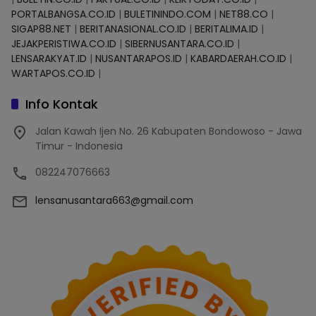
PORTALBANGSA.CO.ID
|
BULETININDO.COM
|
NET88.CO
|
SIGAP88.NET
|
BERITANASIONAL.CO.ID
|
BERITALIMA.ID
|
JEJAKPERISTIWA.CO.ID
|
SIBERNUSANTARA.CO.ID
|
LENSARAKYAT.ID
|
NUSANTARAPOS.ID
|
KABARDAERAH.CO.ID
|
WARTAPOS.CO.ID
|
Info Kontak
Jalan Kawah Ijen No. 26 Kabupaten Bondowoso - Jawa
Timur - Indonesia
082247076663
lensanusantara663@gmail.com