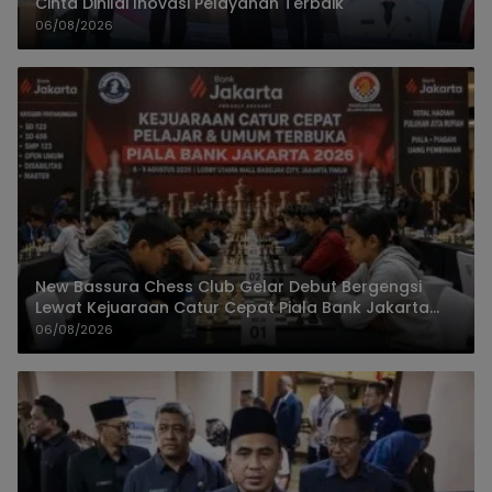
Cinta Dinilai Inovasi Pelayanan Terbaik
06/08/2026
New Bassura Chess Club Gelar Debut Bergengsi
Lewat Kejuaraan Catur Cepat Piala Bank Jakarta
2026
06/08/2026