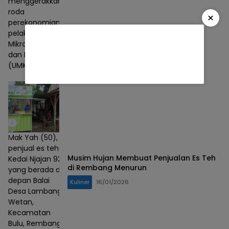
menggerakkan
roda
×
perekonomian
pelaku Usaha
Mikro, Kecil,
dan Menengah
(UMKM).
Mak Yah (50),
penjual es teh
Musim Hujan Membuat Penjualan Es Teh
Kedai Njajan 92
di Rembang Menurun
yang berada di
depan Balai
Kuliner
16/01/2026
Desa Lambang
Wetan,
Kecamatan
Bulu, Rembang.