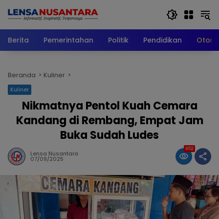
Langsung
ke
konten
Berita
Pemerintahan
Politik
Pendidikan
Otomo
Beranda
Kuliner
Kuliner
Nikmatnya Pentol Kuah Cemara
Kandang di Rembang, Empat Jam
Buka Sudah Ludes
652
Lensa Nusantara
07/09/2025