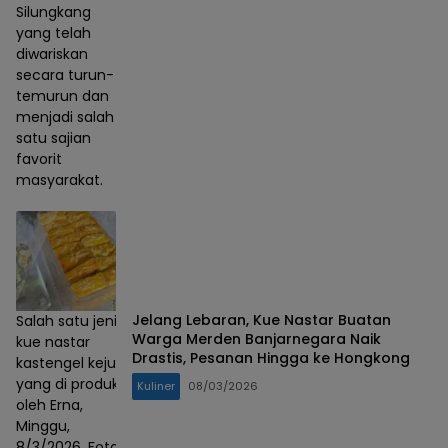
Silungkang
yang telah
diwariskan
secara turun-
temurun dan
menjadi salah
satu sajian
favorit
masyarakat.
Jelang Lebaran, Kue Nastar Buatan
Salah satu jenis
Warga Merden Banjarnegara Naik
kue nastar
Drastis, Pesanan Hingga ke Hongkong
kastengel keju
yang di produksi
Kuliner
08/03/2026
oleh Erna,
Minggu,
8/3/2026. Foto :