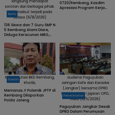
langsung mendapat
0720/Rembang, Kasdim
sorotan dari berbagai pihak.
Apresiasi Program Kerja
Hal tersebut terjadi pada
ASWIN Rembang
Berita
Selasa (6/8/2026)
136 Siswa dan 7 Guru SMP N
5 Rembang Alami Diare,
Diduga Keracunan MBG,
Bagas: Harus Tanggung
Jawab
Kabid Mutasi BKD Rembang,
audiensi Paguyuban
Daerah
Khotib,
Jaringan Kafe dan Karaoke
(Jangkar) bersama DPRD
Memanas..!! Polemik JPTP di
Rembang dan jajaran OPD,
Rembang Dilaporkan
Pemerintahan
Rabu (6/5/2026)
Polda Jateng
Paguyuban Jangkar Desak
DPRD Dalam Perumusan