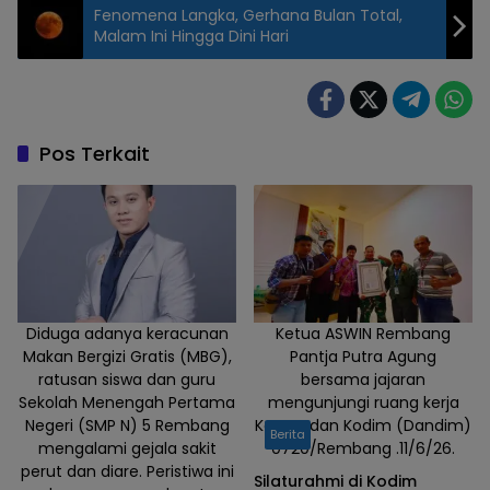
Fenomena Langka, Gerhana Bulan Total,
Malam Ini Hingga Dini Hari
Di daerah
Tawangsari,
Leteh Kota
Rembang
Pos Terkait
ada pentol
kuah
populer
yakni
pentol kuah
Cemara
Kandang.
Diduga adanya keracunan
Ketua ASWIN Rembang
Makan Bergizi Gratis (MBG),
Pantja Putra Agung
Minggu
ratusan siswa dan guru
bersama jajaran
(7/9/2025)
Sekolah Menengah Pertama
mengunjungi ruang kerja
Negeri (SMP N) 5 Rembang
Komandan Kodim (Dandim)
Berita
mengalami gejala sakit
0720/Rembang .11/6/26.
perut dan diare. Peristiwa ini
Silaturahmi di Kodim