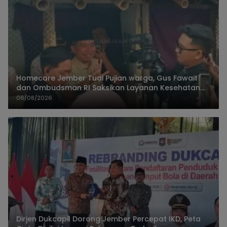
Homecare Jember Tuai Pujian warga, Gus Fawait
dan Ombudsman RI Saksikan Layanan Kesehatan
Rumah Pasien
06/08/2026
Dirjen Dukcapil Dorong Jember Percepat IKD, Peta