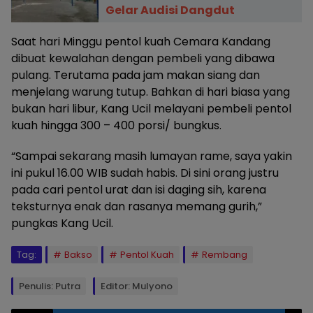
Gelar Audisi Dangdut
Saat hari Minggu pentol kuah Cemara Kandang
dibuat kewalahan dengan pembeli yang dibawa
pulang. Terutama pada jam makan siang dan
menjelang warung tutup. Bahkan di hari biasa yang
bukan hari libur, Kang Ucil melayani pembeli pentol
kuah hingga 300 – 400 porsi/ bungkus.
“Sampai sekarang masih lumayan rame, saya yakin
ini pukul 16.00 WIB sudah habis. Di sini orang justru
pada cari pentol urat dan isi daging sih, karena
teksturnya enak dan rasanya memang gurih,”
pungkas Kang Ucil.
Tag:
Bakso
Pentol Kuah
Rembang
Penulis: Putra
Editor: Mulyono