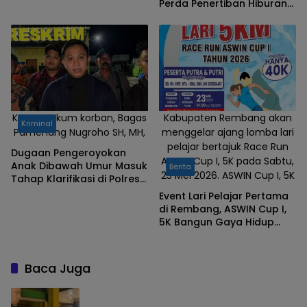
Perda Penertiban Hiburan
Malam di Rembang
Kuasa Hukum korban, Bagas
Kabupaten Rembang akan
Kriminal
Pamenang Nugroho SH, MH,
menggelar ajang lomba lari
pelajar bertajuk Race Run
Dugaan Pengeroyokan
ASWIN Cup I, 5K pada Sabtu,
Anak Dibawah Umur Masuk
Berita
23 Mei 2026. ASWIN Cup I, 5K
Tahap Klarifikasi di Polres
Rembang, Mencuat
Event Lari Pelajar Pertama
Beberapa Nama
di Rembang, ASWIN Cup I,
5K Bangun Gaya Hidup
Sehat
Baca Juga