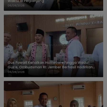
Waktu di Perpanjang
06/08/2026
Gus Fawait Kenalkan Homecare hingga Wadul
Gus’e, Ombudsman RI: Jember Berhasil Hadirkan
Layanan Kualitas
06/08/2026