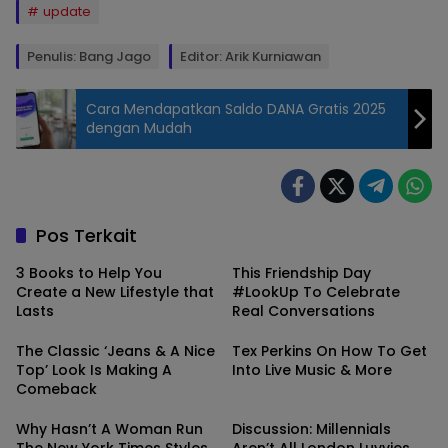
update
Penulis: Bang Jago
Editor: Arik Kurniawan
Cara Mendapatkan Saldo DANA Gratis 2025
dengan Mudah
Pos Terkait
3 Books to Help You
This Friendship Day
Create a New Lifestyle that
#LookUp To Celebrate
Lasts
Real Conversations
The Classic ‘Jeans & A Nice
Tex Perkins On How To Get
Top’ Look Is Making A
Into Live Music & More
Comeback
Why Hasn’t A Woman Run
Discussion: Millennials