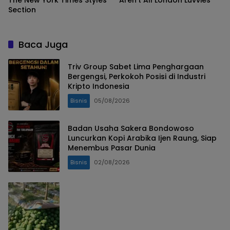
The New York Times Styles
Aren’t All London Luvvies
Section
Baca Juga
Triv Group Sabet Lima Penghargaan
Bergengsi, Perkokoh Posisi di Industri
Kripto Indonesia
Bisnis
05/08/2026
Badan Usaha Sakera Bondowoso
Luncurkan Kopi Arabika Ijen Raung, Siap
Menembus Pasar Dunia
Bisnis
02/08/2026