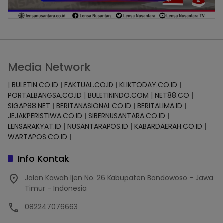
Media Network
|
BULETIN.CO.ID
|
FAKTUAL.CO.ID
|
KLIKTODAY.CO.ID
|
PORTALBANGSA.CO.ID
|
BULETININDO.COM
|
NET88.CO
|
SIGAP88.NET
|
BERITANASIONAL.CO.ID
|
BERITALIMA.ID
|
JEJAKPERISTIWA.CO.ID
|
SIBERNUSANTARA.CO.ID
|
LENSARAKYAT.ID
|
NUSANTARAPOS.ID
|
KABARDAERAH.CO.ID
|
WARTAPOS.CO.ID
|
Info Kontak
Jalan Kawah Ijen No. 26 Kabupaten Bondowoso - Jawa
Timur - Indonesia
082247076663