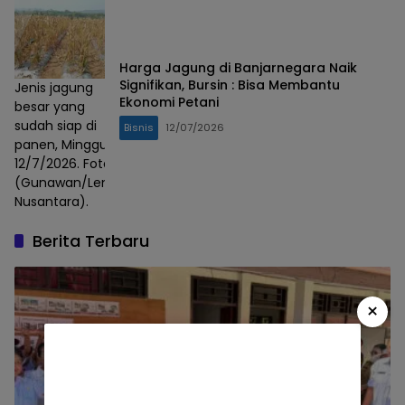
Harga Jagung di Banjarnegara Naik
Signifikan, Bursin : Bisa Membantu
Jenis jagung
Ekonomi Petani
besar yang
sudah siap di
Bisnis
12/07/2026
panen, Minggu,
12/7/2026. Foto :
(Gunawan/Lensa
Nusantara).
Berita Terbaru
×