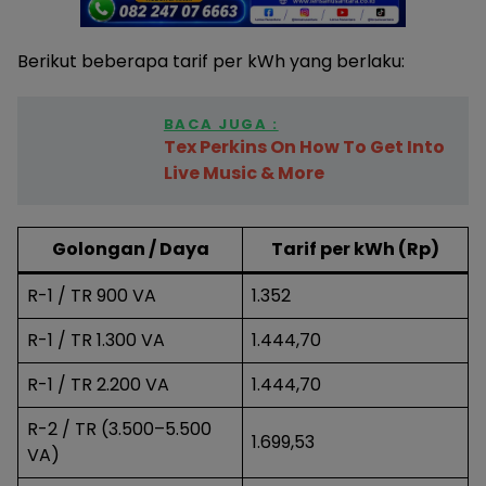
Berikut beberapa tarif per kWh yang berlaku:
BACA JUGA :
Tex Perkins On How To Get Into
Live Music & More
Golongan / Daya
Tarif per kWh (Rp)
R-1 / TR 900 VA
1.352
R-1 / TR 1.300 VA
1.444,70
R-1 / TR 2.200 VA
1.444,70
R-2 / TR (3.500–5.500
1.699,53
VA)