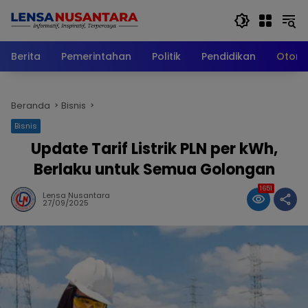
Langsung
ke
konten
Berita
Pemerintahan
Politik
Pendidikan
Otomo
Beranda
Bisnis
Bisnis
Update Tarif Listrik PLN per kWh,
Berlaku untuk Semua Golongan
1651
Lensa Nusantara
27/09/2025