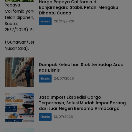
Harga Pepaya California di
Pepaya
Banjarnegara Stabil, Petani Mengaku
California yang
Dibantu Cuaca
telah dipanen,
Bisnis
26/07/2026
Sabtu,
25/7/2026). Foto
:
(Gunawan/Lensa
Nusantara).
Dampak Kelebihan Stok terhadap Arus
Kas Bisnis
Bisnis
24/07/2026
Jasa Import Ekspedisi Cargo
Terpercaya, Solusi Mudah Impor Barang
dari Luar Negeri Bersama Armocargo
Bisnis
13/07/2026