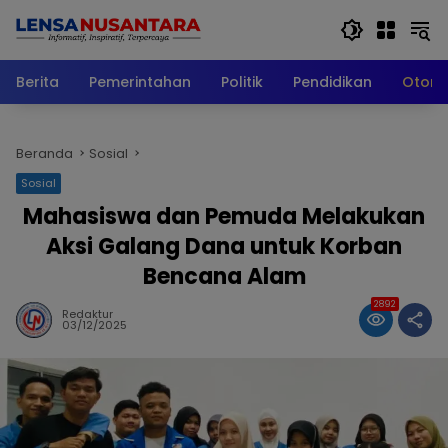
Langsung
ke
konten
Berita
Pemerintahan
Politik
Pendidikan
Otomo
Beranda
Sosial
Sosial
Mahasiswa dan Pemuda Melakukan
Aksi Galang Dana untuk Korban
Bencana Alam
2892
Redaktur
03/12/2025