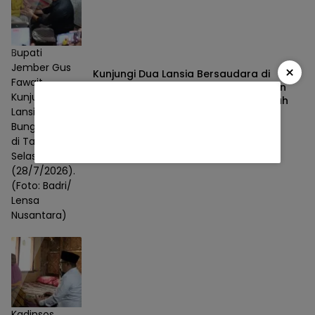
Bupati
Jember Gus
×
Kunjungi Dua Lansia Bersaudara di
Fawait
Tanggul Jember, Gus Fawait Pastikan
Kunjungi
Layanan Homecare Datang ke Rumah
Lansia saat
Sosial
28/07/2026
Bunga Desaku
di Tanggul,
Selasa
(28/7/2026).
(Foto: Badri/
Lensa
Nusantara)
Kadinsos