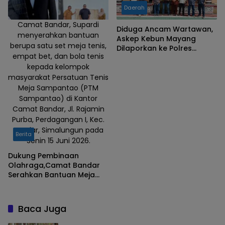
Daerah
Camat Bandar, Supardi
Diduga Ancam Wartawan,
menyerahkan bantuan
Askep Kebun Mayang
berupa satu set meja tenis,
Dilaporkan ke Polres
empat bet, dan bola tenis
Simalungun
kepada kelompok
masyarakat Persatuan Tenis
Meja Sampantao (PTM
Sampantao) di Kantor
Camat Bandar, Jl. Rajamin
Purba, Perdagangan I, Kec.
Bandar, Simalungun pada
Berita
Senin 15 Juni 2026.
Dukung Pembinaan
Olahraga,Camat Bandar
Serahkan Bantuan Meja
Tenis
Baca Juga