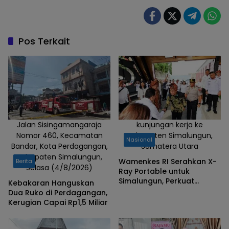
Sejumlah
mahasiswa dan
pemuda yang
tergabung
Pos Terkait
dalam berbagai
organisasi
kemasyarakatan
menggelar aksi
penggalangan
dana untuk
membantu
Jalan Sisingamangaraja
kunjungan kerja ke
Nomor 460, Kecamatan
Kabupaten Simalungun,
warga yang
Nasional
Bandar, Kota Perdagangan,
Sumatera Utara
terdampak
Kabupaten Simalungun,
bencana alam
Wamenkes RI Serahkan X-
Berita
Selasa (4/8/2026)
Ray Portable untuk
yang terjadi di
Simalungun, Perkuat
Kebakaran Hanguskan
beberapa
Percepatan Eliminasi
Dua Ruko di Perdagangan,
daerah
Tuberkulosis
Kerugian Capai Rp1,5 Miliar
Indonesia khusus
nya