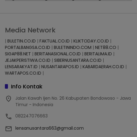
Media Network
|
BULETIN.CO.ID
|
FAKTUAL.CO.ID
|
KLIKTODAY.CO.ID
|
PORTALBANGSA.CO.ID
|
BULETININDO.COM
|
NET88.CO
|
SIGAP88.NET
|
BERITANASIONAL.CO.ID
|
BERITALIMA.ID
|
JEJAKPERISTIWA.CO.ID
|
SIBERNUSANTARA.CO.ID
|
LENSARAKYAT.ID
|
NUSANTARAPOS.ID
|
KABARDAERAH.CO.ID
|
WARTAPOS.CO.ID
|
Info Kontak
Jalan Kawah Ijen No. 26 Kabupaten Bondowoso - Jawa
Timur - Indonesia
082247076663
lensanusantara663@gmail.com