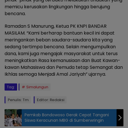
memicu kerusakan lingkungan hingga berujung
bencana.
Ramadan S Manurung, Ketua PK KNPI BANDAR
MASILAM. “Kami berharap bantuan kecil ini dapat
meringankan beban saudara-saudara kita yang
sedang tertimpa bencana. Selain mengumpulkan
dana, kami juga mengajak masyarakat untuk terus
meningkatkan Rasa kemanusiaan dan Buat Kawan-
kawan Mahasiswa dan Pemuda tetap Semangat dan
Ikhlas semoga Menjadi Amal Jariyah” ujarnya.
Tag:
Simalungun
Penulis: Tm
Editor: Redaksi
Pemkab Bondowoso Gerak Cepat Tangani
Siswa Keracunan MBG di Sumberwringin