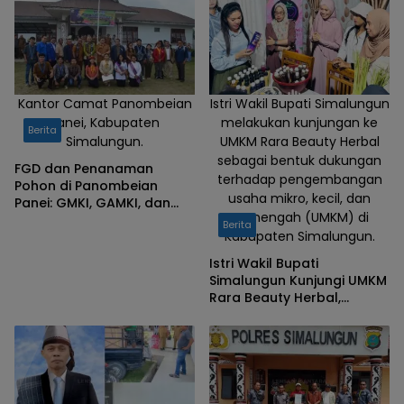
Sumatera.2/12.
Kantor Camat Panombeian
Istri Wakil Bupati Simalungun
Panei, Kabupaten
melakukan kunjungan ke
Berita
Simalungun.
UMKM Rara Beauty Herbal
sebagai bentuk dukungan
FGD dan Penanaman
terhadap pengembangan
Pohon di Panombeian
usaha mikro, kecil, dan
Panei: GMKI, GAMKI, dan
menengah (UMKM) di
PIKI Perkuat Sinergi
Berita
Kabupaten Simalungun.
Pemuda Mengawal
Pembangunan Pertanian
Istri Wakil Bupati
Berkelanjutan
Simalungun Kunjungi UMKM
Rara Beauty Herbal,
Berikan Dukungan bagi
Pelaku Usaha Lokal