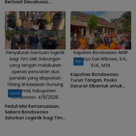
Bondowoso
Berhasil Dievakuasi,
Kapolres Aryo Apresiasi
Tim Gabungan
Penyaluran bantuan logistik
Kapolres Bondowoso AKBP
bagi Tim SAR Gabungan
Dr. Aryo Dwi Wibowo, S.H.,
Polri
yang tengah melakukan
S.I.K., M.M.
operasi pencarian dua
Kapolres Bondowoso
pendaki yang dilaporkan
Turun Tangan, Posko
hilang di kawasan Gunung
Darurat Dibentuk untuk
Piramid, Kabupaten
Percepat Pencarian
Sosial
Bondowoso. 4/8/2026.
Pendaki Hilang
Peduli Misi Kemanusiaan,
Sakera Bondowoso
Salurkan Logistik bagi Tim
SAR Gabungan di Gunung
Piramid