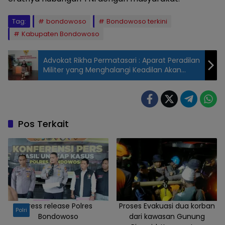
Tag:
bondowoso
Bondowoso terkini
Kabupaten Bondowoso
Advokat Rikha Permatasari : Aparat Peradilan
Militer yang Menghalangi Keadilan Akan
Digugat
Pos Terkait
Press release Polres
Proses Evakuasi dua korban
Polri
Bondowoso
dari kawasan Gunung