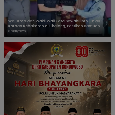
Wali Kota dan Wakil Wali Kota Sawahlunto Tinjau
Korban Kebakaran di Sikalang, Pastikan Bantuan
dan Perkuat Mitigasi Bencana
07/08/2026