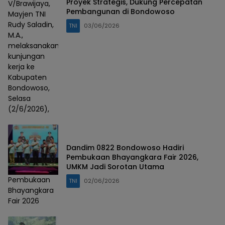
Proyek Strategis, Dukung Percepatan
V/Brawijaya,
Pembangunan di Bondowoso
Mayjen TNI
Rudy Saladin,
TNI
03/06/2026
M.A.,
melaksanakan
kunjungan
kerja ke
Kabupaten
Bondowoso,
Selasa
(2/6/2026),
Dandim 0822 Bondowoso Hadiri
Pembukaan Bhayangkara Fair 2026,
UMKM Jadi Sorotan Utama
Pembukaan
TNI
02/06/2026
Bhayangkara
Fair 2026