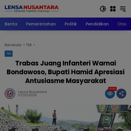
Langsung
ke
konten
Berita
Pemerintahan
Politik
Pendidikan
Otomo
Beranda
TNI
TNI
Trabas Juang Infanteri Warnai
Bondowoso, Bupati Hamid Apresiasi
Antusiasme Masyarakat
1990
Lensa Nusantara
07/12/2025