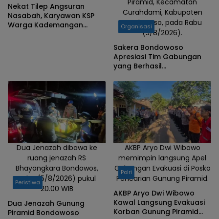
Piramid, Kecamatan
Nekat Tilep Angsuran
Curahdami, Kabupaten
Nasabah, Karyawan KSP
Bondowoso, pada Rabu
Warga Kademangan
Organisasi
(5/8/2026).
Bondowoso Ditangkap
Polisi
Sakera Bondowoso
Apresiasi Tim Gabungan
yang Berhasil
Mengevakuasi Dua Korban
Gunung Piramid
Dua Jenazah dibawa ke
AKBP Aryo Dwi Wibowo
ruang jenazah RS
memimpin langsung Apel
Bhayangkara Bondowos,
Gabungan Evakuasi di Posko
Polri
Rabu (5/8/2026) pukul
Pencarian Gunung Piramid.
Peristiwa
20.00 WIB
AKBP Aryo Dwi Wibowo
Kawal Langsung Evakuasi
Dua Jenazah Gunung
Korban Gunung Piramid
Piramid Bondowoso