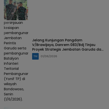
peninjauan
kesiapan
pembangunan
Jembatan
Jelang Kunjungan Pangdam
Perintis
V/Brawijaya, Danrem 083/Bdj Tinjau
Garuda serta
Proyek Strategis Jembatan Garuda dan
pembangunan
Yonif TP di Bondowoso
TNI
01/06/2026
Batalyon
Infanteri
Teritorial
Pembangunan
(Yonif TP) di
wilayah
Bondowoso,
Senin
(1/6/2026).