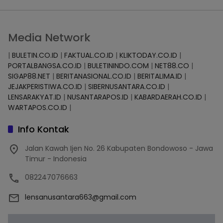
Media Network
|
BULETIN.CO.ID
|
FAKTUAL.CO.ID
|
KLIKTODAY.CO.ID
|
PORTALBANGSA.CO.ID
|
BULETININDO.COM
|
NET88.CO
|
SIGAP88.NET
|
BERITANASIONAL.CO.ID
|
BERITALIMA.ID
|
JEJAKPERISTIWA.CO.ID
|
SIBERNUSANTARA.CO.ID
|
LENSARAKYAT.ID
|
NUSANTARAPOS.ID
|
KABARDAERAH.CO.ID
|
WARTAPOS.CO.ID
|
Info Kontak
Jalan Kawah Ijen No. 26 Kabupaten Bondowoso - Jawa
Timur - Indonesia
082247076663
lensanusantara663@gmail.com