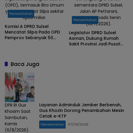
(OPD), termasuk Biro Umum
sementara DPRD Sulsel,
yang mencatat Silpa sekitar
Jalan AP Pettarani,
Pemerintahan
Rp50 miliar.
Makassar, pada Senin
Pemerintahan
(13/7/2026).
Komisi A DPRD Sulsel
Mencatat Silpa Pada OPD
Legislator DPRD Sulsel
Pemprov Sebanyak 50
Asman, Dukung Rumah
Milyar TA 2025
Sakit Provinsi Jadi Pusat
Rujukan Regional
Baca Juga
Layanan Adminduk Jember Berbenah,
DPR RI Gus
Gus Khozin Dorong Penambahan Mesin
Khosim Saat
Cetak e-KTP
Sambutan,
Kamis
Pemerintahan
07/08/2026
(6/8/2026).