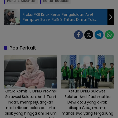
Penulis: Muchtar
Editor: Redaksi
Fraksi PKB Kritik Keras Pengelolaan Aset
Pemprov Sulsel Rp18,3 Triliun, Dinilai Tak
Maksimal
Ketua
Fraksi PPP
DPRD
Sulsel,
Pos Terkait
Saharuddin,
dalam
rapat
paripurna
DPRD Sulsel
di ruang
rapat
Ketua Komisi E DPRD Provinsi
Ketua DPRD Sulawesi
Sulawesi Selatan, Andi Tenri
Selatan Andi Rachmatika
sementara
Indah, memperjuangkan
Dewi atau yang akrab
DPRD
nasib ribuan calon peserta
disapa Cicu, memuji
Sulsel, Jl AP
didik yang hingga kini belum
mahasiswa yang tergabung
Pettarani