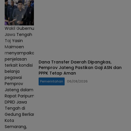
Wakil Gubernur
Jawa Tengah
Taj Yasin
Maimoen
menyampaikan
penjelasan
Dana Transfer Daerah Dipangkas,
terkait kondisi
Pemprov Jateng Pastikan Gaji ASN dan
belanja
PPPK Tetap Aman
pegawai
Pemerintahan
06/08/2026
Pemprov
Jateng dalam
Rapat Paripurna
DPRD Jawa
Tengah di
Gedung Berlian,
Kota
Semarang,