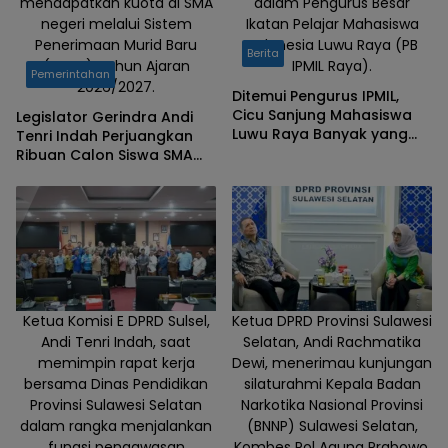
mendapatkan kuota di SMA
dalam Pengurus Besar
Makassar,
negeri melalui Sistem
Ikatan Pelajar Mahasiswa
Senin
Penerimaan Murid Baru
Indonesia Luwu Raya (PB
Berita
(18/5/2026)
(SPMB) Tahun Ajaran
IPMIL Raya).
Pemerintahan
2026/2027.
siang.
Ditemui Pengurus IPMIL,
Cicu Sanjung Mahasiswa
Legislator Gerindra Andi
Luwu Raya Banyak yang
Tenri Indah Perjuangkan
Cerdas
Ribuan Calon Siswa SMA
yang Belum Tertampung,
Siap Kawal ke Kementerian
Ketua Komisi E DPRD Sulsel,
Ketua DPRD Provinsi Sulawesi
Andi Tenri Indah, saat
Selatan, Andi Rachmatika
memimpin rapat kerja
Dewi, menerimau kunjungan
bersama Dinas Pendidikan
silaturahmi Kepala Badan
Provinsi Sulawesi Selatan
Narkotika Nasional Provinsi
dalam rangka menjalankan
(BNNP) Sulawesi Selatan,
fungsi pengawasan
Kombes Pol Agung Prabowo,