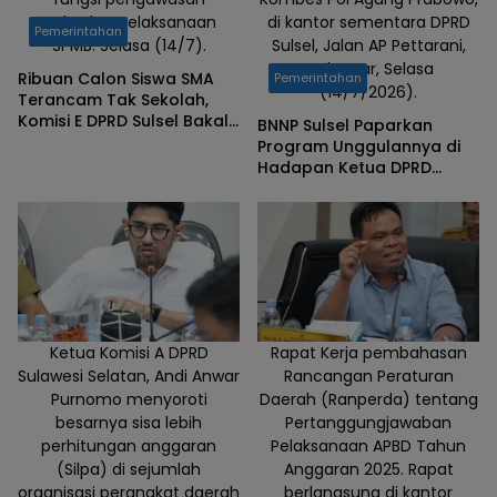
terhadap pelaksanaan
di kantor sementara DPRD
Pemerintahan
SPMB. Selasa (14/7).
Sulsel, Jalan AP Pettarani,
Makassar, Selasa
Ribuan Calon Siswa SMA
Pemerintahan
(14/7/2026).
Terancam Tak Sekolah,
Komisi E DPRD Sulsel Bakal
BNNP Sulsel Paparkan
Temui Kementerian
Program Unggulannya di
Pendidikan
Hadapan Ketua DPRD
Sulsel
Ketua Komisi A DPRD
Rapat Kerja pembahasan
Sulawesi Selatan, Andi Anwar
Rancangan Peraturan
Purnomo menyoroti
Daerah (Ranperda) tentang
besarnya sisa lebih
Pertanggungjawaban
perhitungan anggaran
Pelaksanaan APBD Tahun
(Silpa) di sejumlah
Anggaran 2025. Rapat
organisasi perangkat daerah
berlangsung di kantor