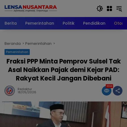
Langsung
ke
konten
Berita
Pemerintahan
Politik
Pendidikan
Otomo
Beranda
Pemerintahan
Pemerintahan
Fraksi PPP Minta Pemprov Sulsel Tak
Asal Naikkan Pajak demi Kejar PAD:
Rakyat Kecil Jangan Dibebani
1898
Redaktur
18/05/2026