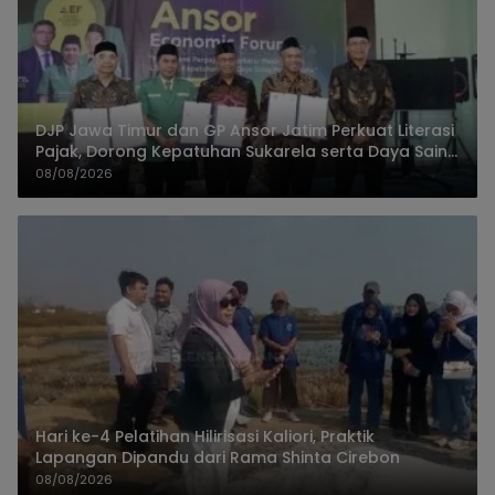
DJP Jawa Timur dan GP Ansor Jatim Perkuat Literasi
Pajak, Dorong Kepatuhan Sukarela serta Daya Saing
UMKM
08/08/2026
Hari ke-4 Pelatihan Hilirisasi Kaliori, Praktik
Lapangan Dipandu dari Rama Shinta Cirebon
08/08/2026