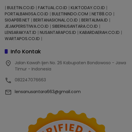
|
BULETIN.CO.ID
|
FAKTUAL.CO.ID
|
KLIKTODAY.CO.ID
|
PORTALBANGSA.CO.ID
|
BULETININDO.COM
|
NET88.CO
|
SIGAP88.NET
|
BERITANASIONAL.CO.ID
|
BERITALIMA.ID
|
JEJAKPERISTIWA.CO.ID
|
SIBERNUSANTARA.CO.ID
|
LENSARAKYAT.ID
|
NUSANTARAPOS.ID
|
KABARDAERAH.CO.ID
|
WARTAPOS.CO.ID
|
Info Kontak
Jalan Kawah Ijen No. 26 Kabupaten Bondowoso - Jawa
Timur - Indonesia
082247076663
lensanusantara663@gmail.com