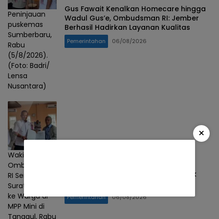
Gus Fawait Kenalkan Homecare hingga
Peninjauan
Wadul Gus’e, Ombudsman RI: Jember
puskemas
Berhasil Hadirkan Layanan Kualitas
Sumberbaru,
Pemerintahan
06/08/2026
Rabu
(5/8/2026).
(Foto: Badri/
Lensa
Nusantara)
×
Wakil Ketua
Wakil Ketua Ombudsman RI Minta
Ombudsman
Pelayanan Publik MPP Mini Sudah Baik
RI Serahkan
Terus Dipertahankan
Surat Perijinan
ke Warga di
Pemerintahan
06/08/2026
MPP Mini di
Tanggul, Rabu